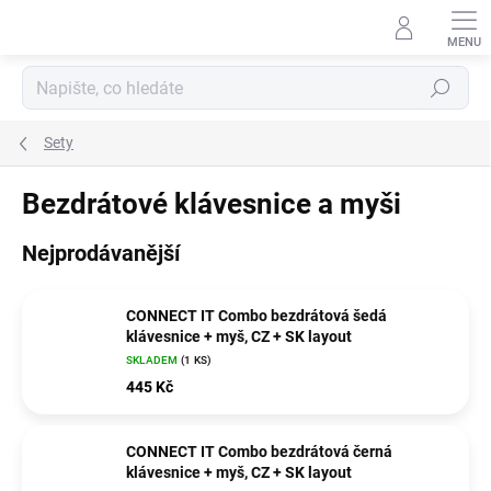
Přejít
na
obsah
Hledat
Sety
Bezdrátové klávesnice a myši
Nejprodávanější
CONNECT IT Combo bezdrátová šedá
klávesnice + myš, CZ + SK layout
SKLADEM
(1 KS)
445 Kč
CONNECT IT Combo bezdrátová černá
klávesnice + myš, CZ + SK layout