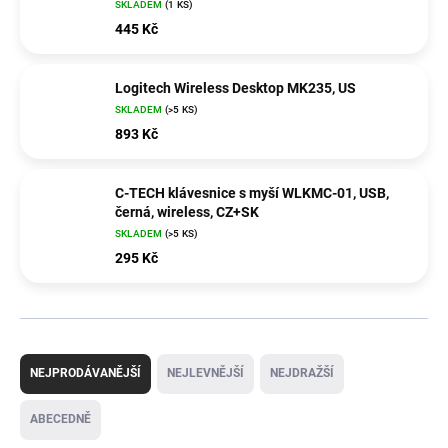
SKLADEM
(1 KS)
445 Kč
Logitech Wireless Desktop MK235, US
SKLADEM
(>5 KS)
893 Kč
C-TECH klávesnice s myší WLKMC-01, USB,
černá, wireless, CZ+SK
SKLADEM
(>5 KS)
295 Kč
Ř
a
NEJPRODÁVANĚJŠÍ
NEJLEVNĚJŠÍ
NEJDRAŽŠÍ
z
e
ABECEDNĚ
n