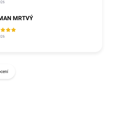
026
MAN MRTVÝ
026
ocení