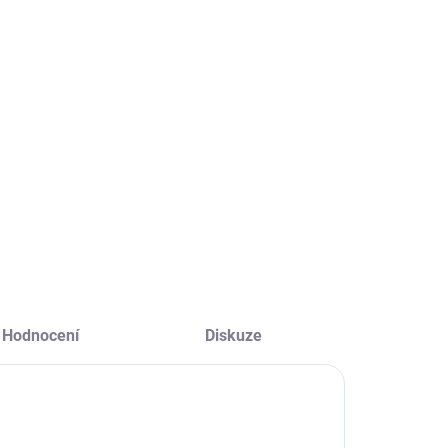
VYPRODÁNO
VYPRODÁNO
Transcend
Transcend
32GB SDHC
32GB SDHC
průmyslová
300S (Class
paměťová
10) UHS-I U1
750 Kč
604 Kč
arta, Class 10
paměťová
20 Kč bez DPH
499 Kč bez DPH
karta
Detail
Detail
Hodnocení
Diskuze