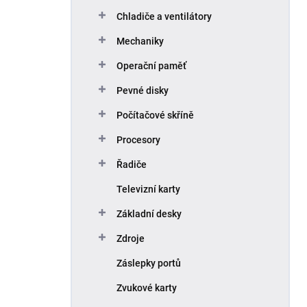
p
Chladiče a ventilátory
a
n
Mechaniky
e
Operační paměť
l
Pevné disky
Počítačové skříně
Procesory
Řadiče
Televizní karty
Základní desky
Zdroje
Záslepky portů
Zvukové karty