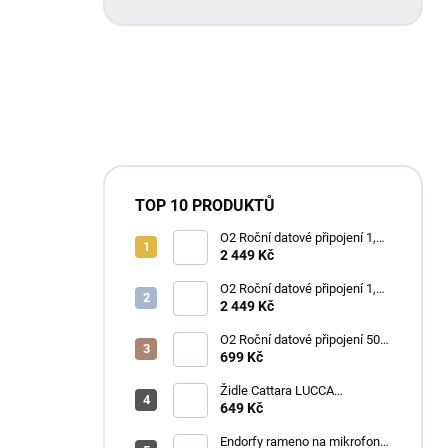
TOP 10 PRODUKTŮ
O2 Roční datové připojení 1,2
TB
2 449 Kč
O2 Roční datové připojení 1,2
TB
2 449 Kč
O2 Roční datové připojení 50
GB
699 Kč
Židle Cattara LUCCA
kempingová skládací modrá
649 Kč
Endorfy rameno na mikrofon