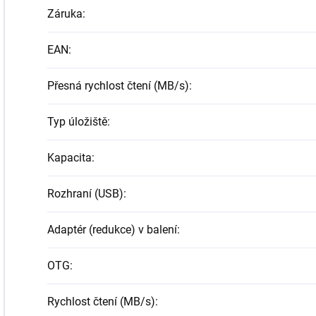
Záruka
:
EAN
:
Přesná rychlost čtení (MB/s)
:
Typ úložiště
:
Kapacita
:
Rozhraní (USB)
:
Adaptér (redukce) v balení
:
OTG
:
Rychlost čtení (MB/s)
: