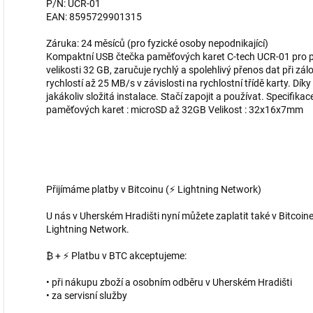
P/N: UCR-01
EAN: 8595729901315
Záruka: 24 měsíců (pro fyzické osoby nepodnikající)
Kompaktní USB čtečka paměťových karet C-tech UCR-01 pro p
velikosti 32 GB, zaručuje rychlý a spolehlivý přenos dat při zá
rychlostí až 25 MB/s v závislosti na rychlostní třídě karty. Dí
jakákoliv složitá instalace. Stačí zapojit a používat. Specifik
paměťových karet : microSD až 32GB Velikost : 32x16x7mm
Přijímáme platby v Bitcoinu (⚡ Lightning Network)
U nás v Uherském Hradišti nyní můžete zaplatit také v Bitcoine
Lightning Network.
₿ + ⚡ Platbu v BTC akceptujeme:
• při nákupu zboží a osobním odběru v Uherském Hradišti
• za servisní služby