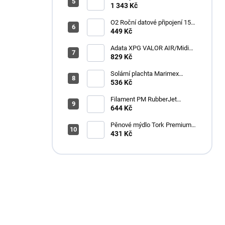
Broadcast Low Profile Boom
1 343 Kč
Arm / 360st. rotace / kulová
hlava / černý
O2 Roční datové připojení 15
GB
449 Kč
Adata XPG VALOR AIR/Midi
Tower/Transpar./Černá
829 Kč
Solární plachta Marimex
průměr 3,6 m černá
536 Kč
Filament PM RubberJet
TPE88 (pružná) 1,75mm,
644 Kč
černá, 0,5kg
Pěnové mýdlo Tork Premium
Antimikrobiální 1l S4
431 Kč
Máte otázku?
Obráťte se na nás.