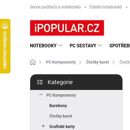
Přejít
Servis počítačů a notebooků
Čištění notebooků
na
obsah
NOTEBOOKY
PC SESTAVY
SPOTŘEB
Domů
PC Komponenty
Čtečky karet
Čtečk
P
Kategorie
o
Přeskočit
s
kategorie
t
PC Komponenty
r
Barebony
a
n
Čtečky karet
n
Grafické karty
í