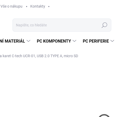
Vše o nákupu
Kontakty
Hledat
NÍ MATERIÁL
PC KOMPONENTY
PC PERIFERIE
a karet C-tech UCR-01, USB 2.0 TYPE A, micro SD
Neohodnoceno
Podrobnosti hodnocení
ZNAČKA:
C-TECH
75
62 
Měr
SK
cena
MŮŽ
DO: