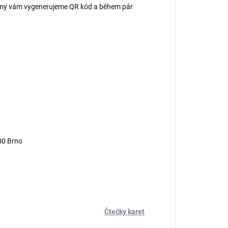
 – my vám vygenerujeme QR kód a během pár
00 Brno
Čtečky karet