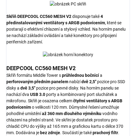
Skříň DEEPCOOL CC560 MESH V2
disponuje také
4
předinstalovanými ventilátory s ARGB podsvícením
, které se
postarají o efektivní chlazení a stylový vzhled. Na horním panelu
se nachází základní ovládání a také konektory pro připojení
periferních zařízení.
DEEPCOOL CC560 MESH V2
Skříň formátu Middle Tower s
průhlednou bočnicí
a
perforovaným předním panelem
nabízí
dvě 2,5"
pozice pro SSD
disky a
dvě 3,5"
pozice pro pevné disky. Na horním panelu se
nachází dva
USB 3.0
porty a kombinovaný port sluchátek a
mikrofonu. Skříň je osazena celkem
čtyřmi ventilátory s ARGB
podsvícením
o velikosti 120 mm. Důmyslné řešení umožňuje
pohodlné umístění
až 360 mm dlouhého výměníku
vodního
chlazení na přední straně. Ve skříni je dostatek prostoru pro
chladič CPU do výšky až 165 mm a grafickou kartu o délce 370
mm. Dodávána je
bez zdroje
. Součástí je také
prachový filtr
.