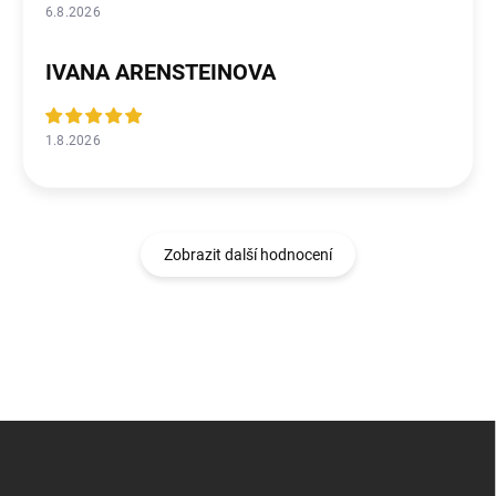
6.8.2026
IVANA ARENSTEINOVA
1.8.2026
Zobrazit další hodnocení
Z
á
p