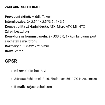
ZÁKLADNÍ SPECIFIKACE
Provedení skříně:
Middle Tower
Interní pozice:
2× 2,5", 1× 2,5"/3,5", 1× 3,5"
Kompatibilita základní desky:
ATX, Micro ATX, Mini-ITX
Zdroj:
bez zdroje
Konektory na horním panelu:
2× USB 3.0, 1× kombinovaný port
sluchátek a mikrofonu
Rozměry:
483 × 432 × 215 mm
Barva:
černá
GPSR
Název:
CoTechoL B.V.
Adresa:
Schimmelt 2-16, Eindhoven 5611ZX, Nizozemsko
E-mail:
eu@cotechol.com