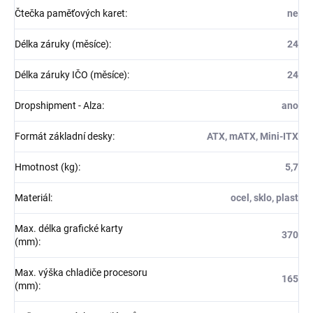
Čtečka paměťových karet
:
ne
Délka záruky (měsíce)
:
24
Délka záruky IČO (měsíce)
:
24
Dropshipment - Alza
:
ano
Formát základní desky
:
ATX, mATX, Mini-ITX
Hmotnost (kg)
:
5,7
Materiál
:
ocel, sklo, plast
Max. délka grafické karty
370
(mm)
:
Max. výška chladiče procesoru
165
(mm)
: