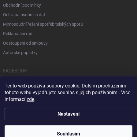
Obchodní podmínky
Ochrana osobních dat
Mimosoudní řešení spotřebitelských sporů
Reklamační řád
Odstoupení od smlouvy
Autorské poplatky
FACEBOOK
Tento web používá soubory cookie. Dalším procházením
tohoto webu vyjadřujete souhlas s jejich používáním.. Více
informací
zde
.
Servis počítačů a notebooků
Čištění notebooků
Kontakty
Nastavení
Copyright 2026
iPOPULAR.CZ
. Všechna práva vyhrazena.
Souhlasím