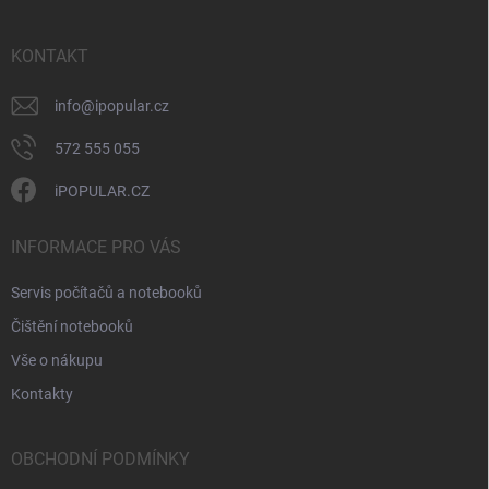
a
t
í
KONTAKT
info
@
ipopular.cz
572 555 055
iPOPULAR.CZ
INFORMACE PRO VÁS
Servis počítačů a notebooků
Čištění notebooků
Vše o nákupu
Kontakty
OBCHODNÍ PODMÍNKY