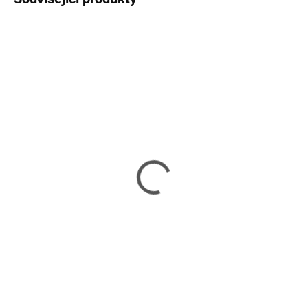
SKLADEM
SKLADEM
(3 KS)
(3 KUS)
CHIEFTEC větrák AF-
AIMAXX eNVicooler 9
0925PWM, 92x92x25
PWM (GreenWing)
mm,2-ball,PWM
269 Kč
139 Kč
222 Kč bez DPH
115 Kč bez DPH
Do košíku
Do košíku