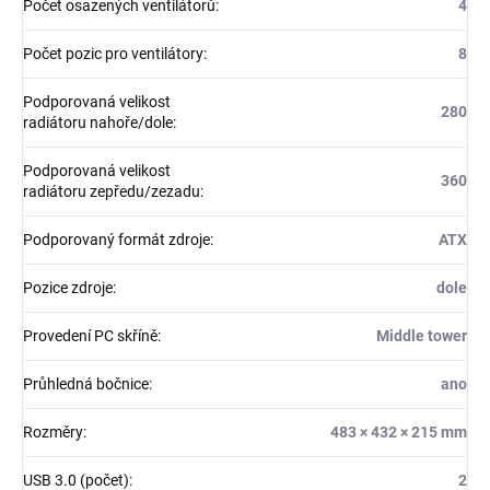
Počet osazených ventilátorů
:
4
Počet pozic pro ventilátory
:
8
Podporovaná velikost
280
radiátoru nahoře/dole
:
Podporovaná velikost
360
radiátoru zepředu/zezadu
:
Podporovaný formát zdroje
:
ATX
Pozice zdroje
:
dole
Provedení PC skříně
:
Middle tower
Průhledná bočnice
:
ano
Rozměry
:
483 × 432 × 215 mm
USB 3.0 (počet)
:
2