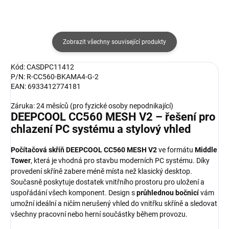
Zobrazit všechny související produkty
Kód: CASDPC11412
P/N: R-CC560-BKAMA4-G-2
EAN: 6933412774181
Záruka: 24 měsíců (pro fyzické osoby nepodnikající)
DEEPCOOL CC560 MESH V2 – řešení pro
chlazení PC systému a stylový vhled
Počítačová skříň DEEPCOOL CC560 MESH V2
ve formátu
Middle
Tower
, která je vhodná pro stavbu moderních PC systému. Díky
provedení skříně zabere méně místa než klasický desktop.
Současně poskytuje dostatek vnitřního prostoru pro uložení a
uspořádání všech komponent. Design s
průhlednou bočnicí
vám
umožní ideální a ničím nerušený vhled do vnitřku skříně a sledovat
všechny pracovní nebo herní součástky během provozu.