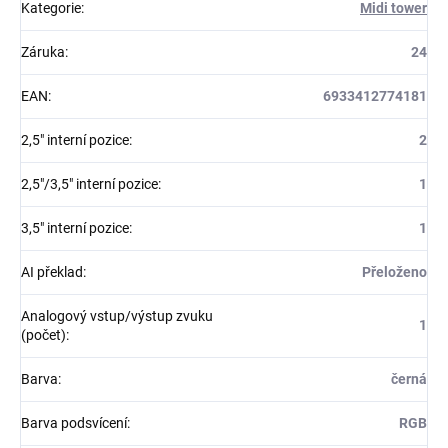
Kategorie
:
Midi tower
Záruka
:
24
EAN
:
6933412774181
2,5" interní pozice
:
2
2,5"/3,5" interní pozice
:
1
3,5" interní pozice
:
1
AI překlad
:
Přeloženo
Analogový vstup/výstup zvuku
1
(počet)
:
Barva
:
černá
Barva podsvícení
:
RGB