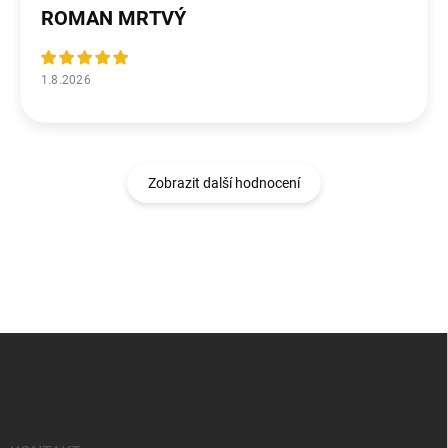
ROMAN MRTVÝ
1.8.2026
Zobrazit další hodnocení
Z
á
p
a
t