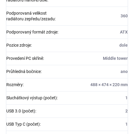
radiátoru nahoře/dole
:
Podporovaná velikost
360
radiátoru zepředu/zezadu
:
Podporovaný formát zdroje
:
ATX
Pozice zdroje
:
dole
Provedení PC skříně
:
Middle tower
Průhledná bočnice
:
ano
Rozměry
:
488 × 474 × 220 mm
Sluchátkový výstup (počet)
:
1
USB 3.0 (počet)
:
2
USB Typ C (počet)
:
1