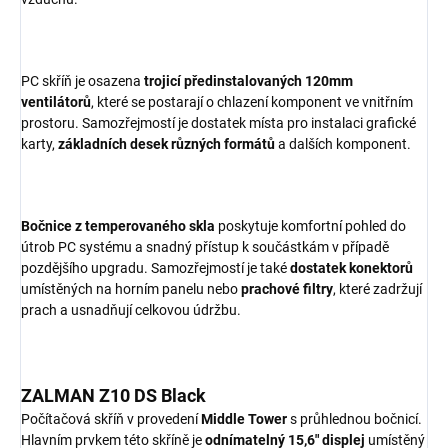
PC skříň je osazena
trojicí předinstalovaných 120mm
ventilátorů
, které se postarají o chlazení komponent ve vnitřním
prostoru. Samozřejmostí je dostatek místa pro instalaci grafické
karty,
základních desek různých formátů
a dalších komponent.
Bočnice z temperovaného skla
poskytuje komfortní pohled do
útrob PC systému a snadný přístup k součástkám v případě
pozdějšího upgradu. Samozřejmostí je také
dostatek konektorů
umístěných na horním panelu nebo
prachové filtry
, které zadržují
prach a usnadňují celkovou údržbu.
ZALMAN Z10 DS Black
Počítačová skříň v provedení
Middle Tower
s průhlednou bočnicí.
Hlavním prvkem této skříně je
odnímatelný 15,6" displej
umístěný