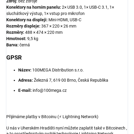
Zdroj:
bez zdroje
Konektory na horním panelu:
2× USB 3.0, 1× USB-C 3.1, 1×
sluchátkový výstup, 1× vstup pro mikrofon
Konektory na displeji:
Mini-HDMI, USB-C
Rozměry displeje:
367 × 220 × 26 mm
Rozměry:
488 × 474 × 220 mm
Hmotnost:
9,5 kg
Barva:
černá
GPSR
Název:
100MEGA Distribution s.r.o.
Adresa:
Železná 7, 619 00 Brno, Česká Republika
E-mail:
info@100mega.cz
Přijímáme platby v Bitcoinu (⚡ Lightning Network)
U nás v Uherském Hradišti nyní můžete zaplatit také v Bitcoinech ,
a to prostřednictvím rychlé technologie Lightning Network.