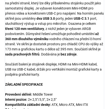
na přední straně, který lze díky přibalenému stojánku použít jako
samostatný displej. Je vybaven konektorem Mini-HDMI pro
přenos videa a konektorem USB-C pro napájení. Na horním panelu
skříně jsou umístěny
dva USB 3.0
porty, jeden
USB-C 3.1
port,
sluchátkový výstup a vstup pro mikrofon. Osazena je celkem
třemi 120 mm ventilátory
, z nichž jeden je vybaven ARGB
podsvícením. Důmyslné řešení umožňuje pohodlné umístění
až
360 mm dlouhého výměníku
vodního chlazení na přední či horní
straně. Ve skříni je dostatek prostoru pro chladič CPU do výšky až
173 mm a grafickou kartu o délce až 395 mm. Součástí skříně je
sada prachových filtrů
. Dodávána je
bez zdroje
.
Součástí balení je stojánek displeje, HDMI na Mini-HDMI kabel,
USB na USB-C kabel, držák pro vertikální montáž grafické karty a
podpěra grafické karty.
ZÁKLADNÍ SPECIFIKACE
Provedení skříně:
Middle Tower
Interní pozice:
2× 2,5"/3,5", 2× 2,5"
Kompatibilita základní desky:
ATX, Micro ATX, Mini ITX