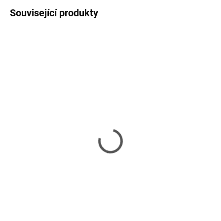
Související produkty
VÝPRODEJ
SKLADEM
SKLADEM
(1 KS)
(3 KUS)
Ventilátor be quiet!
ACUTAKE ACU-FAN92
Shadow Wings SW1
(White Wing Fan De
92mm PWM 92x
Luxe)
179 Kč
130 Kč
148 Kč bez DPH
107 Kč bez DPH
Do košíku
Do košíku