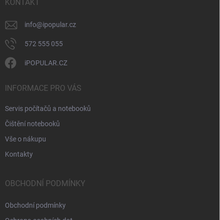
í
KONTAKT
info
@
ipopular.cz
572 555 055
iPOPULAR.CZ
INFORMACE PRO VÁS
Servis počítačů a notebooků
Čištění notebooků
Vše o nákupu
Kontakty
OBCHODNÍ PODMÍNKY
Obchodní podmínky