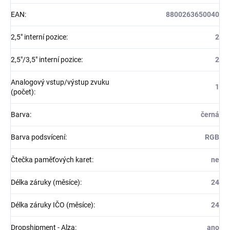
EAN
:
8800263650040
2,5" interní pozice
:
2
2,5"/3,5" interní pozice
:
2
Analogový vstup/výstup zvuku
1
(počet)
:
Barva
:
černá
Barva podsvícení
:
RGB
Čtečka paměťových karet
:
ne
Délka záruky (měsíce)
:
24
Délka záruky IČO (měsíce)
:
24
Dropshipment - Alza
:
ano