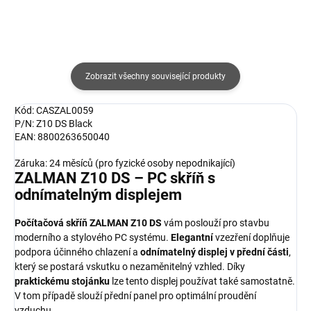
Zobrazit všechny související produkty
Kód: CASZAL0059
P/N: Z10 DS Black
EAN: 8800263650040
Záruka: 24 měsíců (pro fyzické osoby nepodnikající)
ZALMAN Z10 DS – PC skříň s
odnímatelným displejem
Počítačová skříň ZALMAN Z10 DS
vám poslouží pro stavbu
moderního a stylového PC systému.
Elegantní
vzezření doplňuje
podpora účinného chlazení a
odnímatelný displej v přední části
,
který se postará vskutku o nezaměnitelný vzhled. Díky
praktickému stojánku
lze tento displej používat také samostatně.
V tom případě slouží přední panel pro optimální proudění
vzduchu.