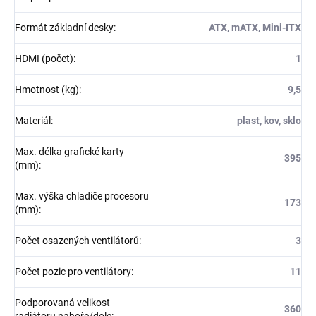
Formát základní desky
:
ATX, mATX, Mini-ITX
HDMI (počet)
:
1
Hmotnost (kg)
:
9,5
Materiál
:
plast, kov, sklo
Max. délka grafické karty
395
(mm)
:
Max. výška chladiče procesoru
173
(mm)
:
Počet osazených ventilátorů
:
3
Počet pozic pro ventilátory
:
11
Podporovaná velikost
360