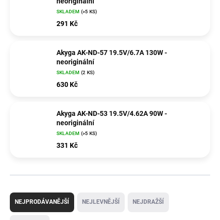
neoriginální
SKLADEM
(>5 KS)
291 Kč
Akyga AK-ND-57 19.5V/6.7A 130W -
neoriginální
SKLADEM
(2 KS)
630 Kč
Akyga AK-ND-53 19.5V/4.62A 90W -
neoriginální
SKLADEM
(>5 KS)
331 Kč
Ř
a
NEJPRODÁVANĚJŠÍ
NEJLEVNĚJŠÍ
NEJDRAŽŠÍ
z