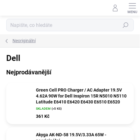
Přejít
na
obsah
Hledat
Neoriginální
Dell
Nejprodávanější
Green Cell PRO Charger / AC Adapter 19.5V
4.62A 90W for Dell Inspiron 15R N5010 N5110
Latitude E6410 E6420 E6430 E6510 E6520
SKLADEM
(>5 KS)
361 Kč
Akyga AK-ND-58 19.5V/3.33A 65W -