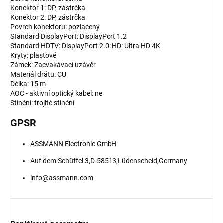
Konektor 1: DP, zástrčka
Konektor 2: DP, zástrčka
Povrch konektoru: pozlacený
Standard DisplayPort: DisplayPort 1.2
Standard HDTV: DisplayPort 2.0: HD: Ultra HD 4K
Kryty: plastové
Zámek: Zacvakávací uzávěr
Materiál drátu: CU
Délka: 15 m
AOC - aktivní optický kabel: ne
Stínění: trojité stínění
GPSR
ASSMANN Electronic GmbH
Auf dem Schüffel 3,D-58513,Lüdenscheid,Germany
info@assmann.com