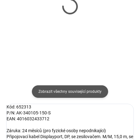
Club3D Adaptér USB 3.1
DisplayPort (M) na HDMI
typ C na DisplayPort 1.2
(F), 0.15 m kábel, čierny
4K60Hz UHD 1,2m (M/M)
147 Kč
612 Kč
121 Kč bez DPH
506 Kč bez DPH
Detail
Do košíku
Zobrazit všechny související produkty
Kód: 652313
P/N: AK-340105-150-S
EAN: 4016032433712
Záruka: 24 měsíců (pro fyzické osoby nepodnikající)
Připojovací kabel Displayport, DP, se zesilovačem. M/M, 15,0 m, se