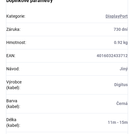
Doplňkové parametry
Kategorie
:
DisplayPort
Záruka
:
730 dní
Hmotnost
:
0.92 kg
EAN
:
4016032433712
Návod
:
Jiný
Výrobce
Digitus
(kabel)
:
Barva
Černá
(kabel)
:
Délka
11m - 15m
(kabel)
: