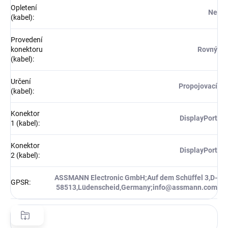
Opletení
Ne
(kabel)
:
Provedení
konektoru
Rovný
(kabel)
:
Určení
Propojovací
(kabel)
:
Konektor
DisplayPort
1 (kabel)
:
Konektor
DisplayPort
2 (kabel)
:
ASSMANN Electronic GmbH;Auf dem Schüffel 3,D-
GPSR
:
58513,Lüdenscheid,Germany;info@assmann.com