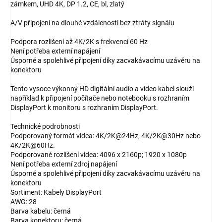
zámkem, UHD 4K, DP 1.2, CE, bl, zlatý
A/V připojení na dlouhé vzdálenosti bez ztráty signálu
Podpora rozlišení až 4K/2K s frekvencí 60 Hz
Není potřeba externí napájení
Úsporné a spolehlivé připojení díky zacvakávacímu uzávěru na
konektoru
Tento vysoce výkonný HD digitální audio a video kabel slouží
například k připojení počítače nebo notebooku s rozhraním
DisplayPort k monitoru s rozhraním DisplayPort.
Technické podrobnosti
Podporovaný formát videa: 4K/2K@24Hz, 4K/2K@30Hz nebo
4K/2K@60Hz.
Podporované rozlišení videa: 4096 x 2160p; 1920 x 1080p
Není potřeba externí zdroj napájení
Úsporné a spolehlivé připojení díky zacvakávacímu uzávěru na
konektoru
Sortiment: Kabely DisplayPort
AWG: 28
Barva kabelu: černá
Barva konektoru: černá