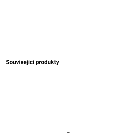
Podporovaný formát videa: 4K / 2K @ 24 Hz, 4K / 2K @ 30 nebo
4K / 2K 60Hz; Formát 3DSupported Audio: DVD-Audio, SACD,
Dolby Digital Plus, TrueHD a dts-HD Podporované rozlišení videa:
4096 x 2160
DETAILNÍ INFORMACE
ZEPTAT SE
HLÍDAT
Související produkty
SKLADEM
VYPRODÁNO
(1 KS)
Gembird adaptér Mini