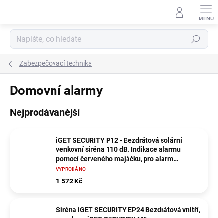
Přejít
na
obsah
Hledat
Zabezpečovací technika
Domovní alarmy
Nejprodávanější
iGET SECURITY P12 - Bezdrátová solární
venkovní siréna 110 dB. Indikace alarmu
pomocí červeného majáčku, pro alarm
M2B/M3B
VYPRODÁNO
1 572 Kč
Siréna iGET SECURITY EP24 Bezdrátová vnitří,