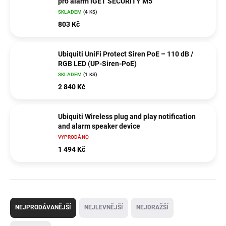
pro alarm iGET SECURITY M5
SKLADEM
(4 KS)
803 Kč
Ubiquiti UniFi Protect Siren PoE – 110 dB /
RGB LED (UP-Siren-PoE)
SKLADEM
(1 KS)
2 840 Kč
Ubiquiti Wireless plug and play notification
and alarm speaker device
VYPRODÁNO
1 494 Kč
Ř
a
NEJPRODÁVANĚJŠÍ
NEJLEVNĚJŠÍ
NEJDRAŽŠÍ
z