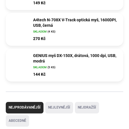
149 Kč
A4tech N-708X V-Track optická myš, 1600DPI,
USB, černá
SKLADEM
(4 KS)
270 Kč
GENIUS myš DX-150X, drátová, 1000 dpi, USB,
modrá
SKLADEM
(5 KS)
144 Kč
Ř
a
NEJPRODÁVANĚJŠÍ
NEJLEVNĚJŠÍ
NEJDRAŽŠÍ
z
e
ABECEDNĚ
n