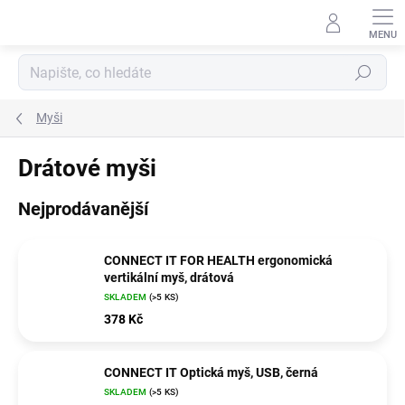
Přejít
na
obsah
Hledat
Myši
Drátové myši
Nejprodávanější
CONNECT IT FOR HEALTH ergonomická
vertikální myš, drátová
SKLADEM
(>5 KS)
378 Kč
CONNECT IT Optická myš, USB, černá
SKLADEM
(>5 KS)