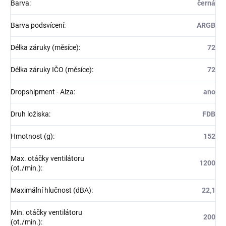
Barva
:
černá
Barva podsvícení
:
ARGB
Délka záruky (měsíce)
:
72
Délka záruky IČO (měsíce)
:
72
Dropshipment - Alza
:
ano
Druh ložiska
:
FDB
Hmotnost (g)
:
152
Max. otáčky ventilátoru
1200
(ot./min.)
:
Maximální hlučnost (dBA)
:
22,1
Min. otáčky ventilátoru
200
(ot./min.)
: