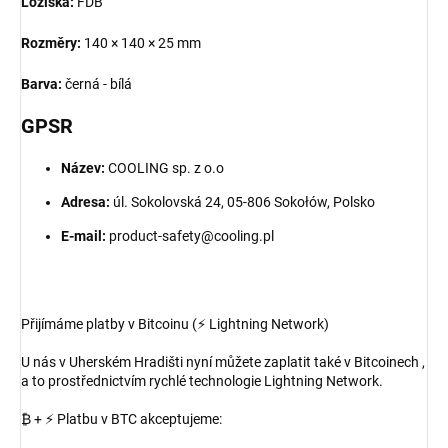
Ložiska:
FDB
Rozměry:
140 × 140 × 25 mm
Barva:
černá - bílá
GPSR
Název:
COOLING sp. z o.o
Adresa:
úl. Sokolovská 24, 05-806 Sokołów, Polsko
E-mail:
product-safety@cooling.pl
Přijímáme platby v Bitcoinu (⚡ Lightning Network)
U nás v Uherském Hradišti nyní můžete zaplatit také v Bitcoinech ,
a to prostřednictvím rychlé technologie Lightning Network.
₿ + ⚡ Platbu v BTC akceptujeme: