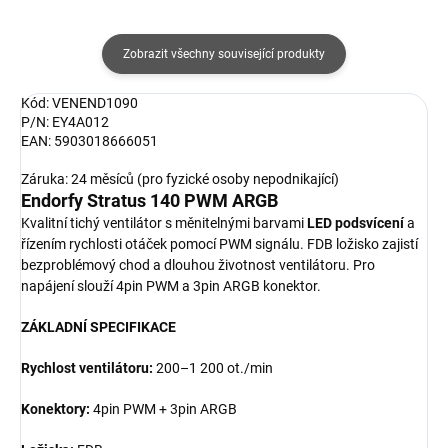
Zobrazit všechny související produkty
Kód: VENEND1090
P/N: EY4A012
EAN: 5903018666051
Záruka: 24 měsíců (pro fyzické osoby nepodnikající)
Endorfy Stratus 140 PWM ARGB
Kvalitní tichý ventilátor s měnitelnými barvami
LED podsvícení
a
řízením rychlosti otáček pomocí PWM signálu. FDB ložisko zajistí
bezproblémový chod a dlouhou životnost ventilátoru. Pro
napájení slouží 4pin PWM a 3pin ARGB konektor.
ZÁKLADNÍ SPECIFIKACE
Rychlost ventilátoru:
200–1 200 ot./min
Konektory:
4pin PWM + 3pin ARGB