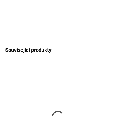
−
+
Přidat do košíku
DETAILNÍ INFORMACE
ZEPTAT SE
HLÍDAT
Související produkty
SKLADEM
SKLADEM
(1 KS)
(>5 KS)
PRINTLINE kompatibilní
SPARE PRINT