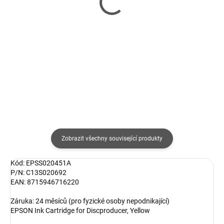
cartridge s Epson
kompatibilní cartridge
C13T06C34A, 112,
T603XL Yellow pro
magneta
tiskárny Epson
185 Kč
134 Kč
153 Kč bez DPH
111 Kč bez DPH
Do košíku
Do košíku
Zobrazit všechny související produkty
Kód: EPSS020451A
P/N: C13S020692
EAN: 8715946716220
Záruka: 24 měsíců (pro fyzické osoby nepodnikající)
EPSON Ink Cartridge for Discproducer, Yellow