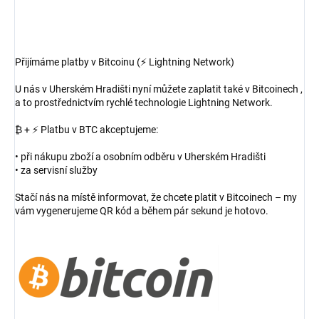
Přijímáme platby v Bitcoinu (⚡ Lightning Network)
U nás v Uherském Hradišti nyní můžete zaplatit také v Bitcoinech ,
a to prostřednictvím rychlé technologie Lightning Network.
₿ + ⚡ Platbu v BTC akceptujeme:
• při nákupu zboží a osobním odběru v Uherském Hradišti
• za servisní služby
Stačí nás na místě informovat, že chcete platit v Bitcoinech – my
vám vygenerujeme QR kód a během pár sekund je hotovo.