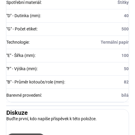
Spotřební materiál
:
Štítky
"D" - Dutinka (mm)
:
40
"G" - Počet etiket
:
500
Technologie
:
Termální papír
"E" - Šířka (mm)
:
100
"F" - Výška (mm)
:
50
"B" - Průměr kotouče/role (mm)
:
82
Barevné provedení
:
bílá
Diskuze
Buďte první, kdo napíše příspěvek k této položce.