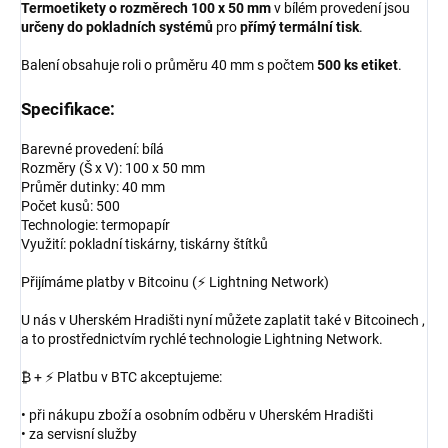
Termoetikety o rozměrech 100 x 50 mm
v bílém provedení jsou
určeny do pokladních systémů
pro
přímý termální tisk
.
Balení obsahuje roli o průměru 40 mm s počtem
500 ks etiket
.
Specifikace:
Barevné provedení: bílá
Rozměry (Š x V): 100 x 50 mm
Průměr dutinky: 40 mm
Počet kusů: 500
Technologie: termopapír
Využití: pokladní tiskárny, tiskárny štítků
Přijímáme platby v Bitcoinu (⚡ Lightning Network)
U nás v Uherském Hradišti nyní můžete zaplatit také v Bitcoinech ,
a to prostřednictvím rychlé technologie Lightning Network.
₿ + ⚡ Platbu v BTC akceptujeme:
• při nákupu zboží a osobním odběru v Uherském Hradišti
• za servisní služby