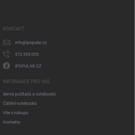
á
p
a
t
í
KONTAKT
info
@
ipopular.cz
572 555 055
iPOPULAR.CZ
INFORMACE PRO VÁS
Servis počítačů a notebooků
Čištění notebooků
Vše o nákupu
Kontakty