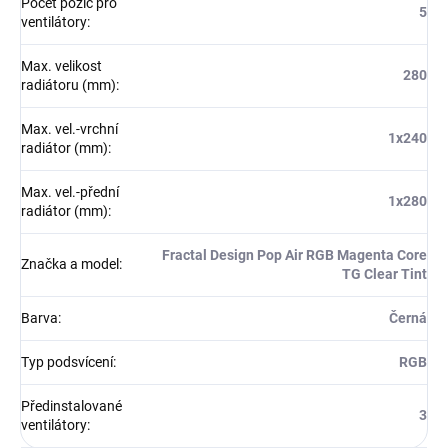
Počet pozic pro
5
ventilátory
:
Max. velikost
280
radiátoru (mm)
:
Max. vel.-vrchní
1x240
radiátor (mm)
:
Max. vel.-přední
1x280
radiátor (mm)
:
Fractal Design Pop Air RGB Magenta Core
Značka a model
:
TG Clear Tint
Barva
:
Černá
Typ podsvícení
:
RGB
Předinstalované
3
ventilátory
: