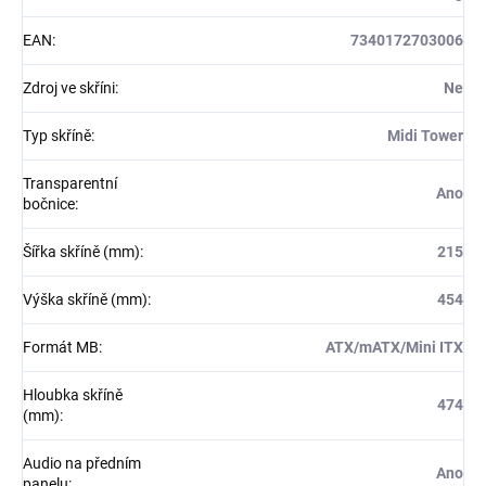
EAN
:
7340172703006
Zdroj ve skříni
:
Ne
Typ skříně
:
Midi Tower
Transparentní
Ano
bočnice
:
Šířka skříně (mm)
:
215
Výška skříně (mm)
:
454
Formát MB
:
ATX/mATX/Mini ITX
Hloubka skříně
474
(mm)
:
Audio na předním
Ano
panelu
: