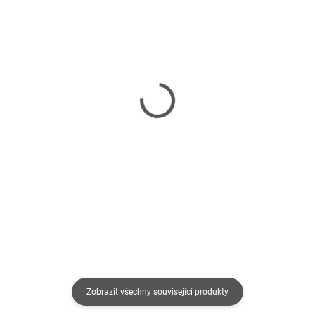
SKLADEM
SKLADEM
(3 KUS)
(3 KUS)
AIMAXX eNVicooler 9
ACUTAKE ACU-FAN92
PWM (GreenWing)
(White Wing Fan De
Luxe)
269 Kč
130 Kč
222 Kč bez DPH
107 Kč bez DPH
Do košíku
Do košíku
Zobrazit všechny související produkty