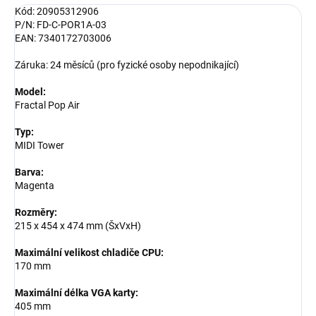
Kód: 20905312906
P/N: FD-C-POR1A-03
EAN: 7340172703006
Záruka: 24 měsíců (pro fyzické osoby nepodnikající)
Model:
Fractal Pop Air
Typ:
MIDI Tower
Barva:
Magenta
Rozměry:
215 x 454 x 474 mm (ŠxVxH)
Maximální velikost chladiče CPU:
170 mm
Maximální délka VGA karty:
405 mm