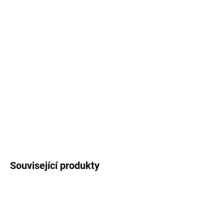
cena:
MŮŽEME
DORUČIT DO:
12.8.2026
MOŽNOSTI
DORUČENÍ
−
+
Přidat do košíku
DETAILNÍ INFORMACE
ZEPTAT SE
HLÍDAT
Související produkty