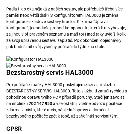
Padla ti do oka nějaká z našich sestav, ale potřebuješ třeba více
paměti nebo větší disk? S konfigurátorem HAL3000 je změna
konfigurace skladové sestavy hračka. Klikni na "Upravit
konfiguraci", jednoduše prohoď komponentu, která ti nevyhovuje,
za jinou v připraveném seznamu a máš to! Hned taky uvidíš, kolik
za svojí upravenou sestavu zaplatíš. Po dokončení objednávky
pak budeš mít svůj vysněný počítač do týdne na stole.
Bezstarostný
servis
HAL3000
Pro počítače značky HAL3000 poskytujeme servisní službu
BEZSTAROSTNÝ SERVIS HAL3000. Tato služba ti zaručí rychlou a
pohodlnou opravu tvého PC v případě poruchy. Stačí jen zavolat
na infolinku
702 147 953
a vše ostatní, včetně odvozu počítače
zdarma z místa, které určíš, následné opravy a doručení
bezchybného počítače zpět k tobě, už zařídí náš servisní tým.
GPSR