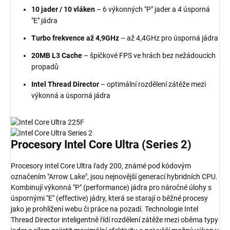
10 jader / 10 vláken
– 6 výkonných "P" jader a 4 úsporná
"E" jádra
Turbo frekvence až 4,9GHz
– až 4,4GHz pro úsporná jádra
20MB L3 Cache
– špičkové FPS ve hrách bez nežádoucích
propadů
Intel Thread Director
– optimální rozdělení zátěže mezi
výkonná a úsporná jádra
Procesory
Intel Core Ultra
(Series 2)
Procesory Intel Core Ultra řady 200, známé pod kódovým
označením "Arrow Lake", jsou nejnovější generací hybridních CPU.
Kombinují výkonná "P" (performance) jádra pro náročné úlohy s
úspornými "E" (effective) jádry, která se starají o běžné procesy
jako je prohlížení webu či práce na pozadí. Technologie Intel
Thread Director inteligentně řídí rozdělení zátěže mezi oběma typy