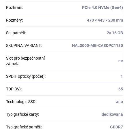
Rozhraní
:
PCIe 4.0 NVMe (Gen4)
Rozměry
:
470 × 443 × 230 mm
Set pamětí
:
2× 16 GB
SKUPINA_VARIANT
:
HAL3000-MG-CASDPC1180
Slot pro bezpečnostní
ne
zámek
:
SPDIF optický (počet)
:
1
TDP (W)
:
65
Technologie SSD
:
ano
Typ grafické karty
:
dedikovaná
Typ grafické paměti
:
GDDR7