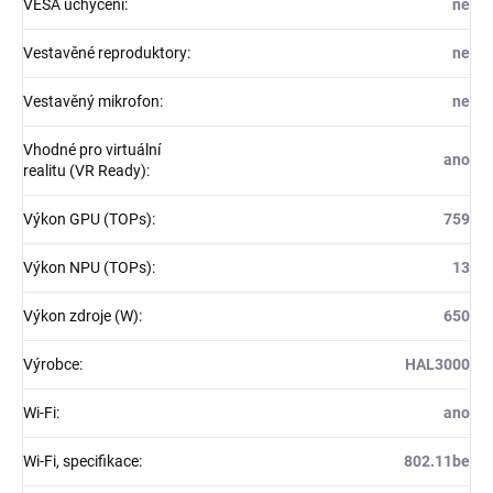
VESA uchycení
:
ne
Vestavěné reproduktory
:
ne
Vestavěný mikrofon
:
ne
Vhodné pro virtuální
ano
realitu (VR Ready)
:
Výkon GPU (TOPs)
:
759
Výkon NPU (TOPs)
:
13
Výkon zdroje (W)
:
650
Výrobce
:
HAL3000
Wi-Fi
:
ano
Wi-Fi, specifikace
:
802.11be