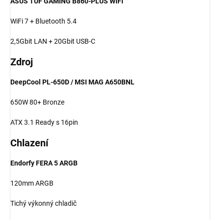
ASUS TUF GAMING B860-PLUS WIFI
WiFi 7 + Bluetooth 5.4
2,5Gbit LAN + 20Gbit USB-C
Zdroj
DeepCool PL-650D / MSI MAG A650BNL
650W 80+ Bronze
ATX 3.1 Ready s 16pin
Chlazení
Endorfy FERA 5 ARGB
120mm ARGB
Tichý výkonný chladič