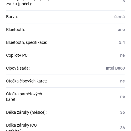
6
zvuku (počet)
:
Barva
:
černá
Bluetooth
:
ano
Bluetooth, specifikace
:
5.4
Copilot+ PC
:
ne
Čipová sada
:
Intel B860
Čtečka čipových karet
:
ne
Čtečka paměťových
ne
karet
:
Délka záruky (měsíce)
:
36
Délka záruky IČO
36
(měsíce)
: