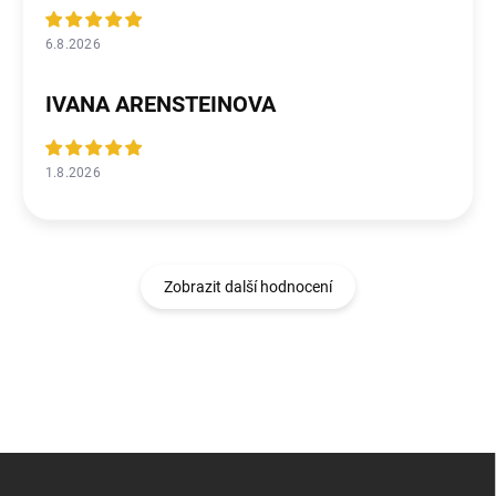
6.8.2026
IVANA ARENSTEINOVA
1.8.2026
Zobrazit další hodnocení
Z
á