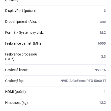
DisplayPort (počet)
:
3
Dropshipment - Alza
:
ano
Formát - Systémový disk
:
M.2
Frekvence pamětí (MHz)
:
6000
Frekvence procesoru
3,3
(GHz)
:
Grafická karta
:
NVIDIA
Grafický čip
:
NVIDIA GeForce RTX 5060 Ti
HDMI (počet)
:
1
Hmotnost (kg)
:
12,2