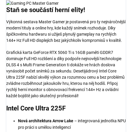
Staň se součástí
herní
elity!
Výkonná sestava Master Gamer je postavená pro ty nejnáročnější
moderní tituly a online hry, kde každý snímek rozhoduje. Díky
špičkovému hardwaru si užiješ plynulý gameplay na rychlých
144+ Hz Full HD displejích bez jakýchkoliv kompromisů v kvalitě.
Grafická karta GeForce RTX 5060 Ti s 16GB paměti GDDR7
dominuje Full HD rozlišení a díky podpoře nejnovější technologie
DLSS 4 s Multi Frame Generation ti dokáže ve hrách doslova
vynásobit počet snímků za sekundu. Desetijádrový Intel Core
Ultra 225F nabízí skvělý výkon za rozumnou cenu a bez problémů
zvládne rozběhnout jakoukoliv hru, kterou na něj hodíš. Připoj
rychlý herní monitor s obnovovací frekvencí 144+ Hz a ovládni
každé bojiště jako skutečný profesionál!
Intel
Core Ultra
225F
Nová architektura Arrow Lake
– integrovaná jednotka NPU
pro práci s umělou inteligencí