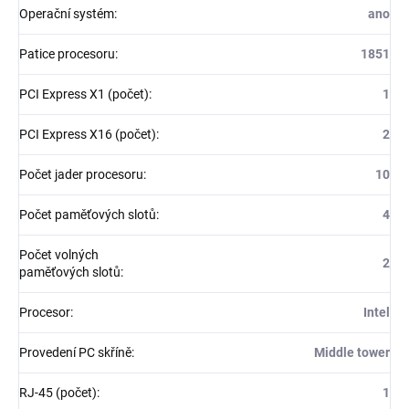
Operační systém
:
ano
Patice procesoru
:
1851
PCI Express X1 (počet)
:
1
PCI Express X16 (počet)
:
2
Počet jader procesoru
:
10
Počet paměťových slotů
:
4
Počet volných
2
paměťových slotů
:
Procesor
:
Intel
Provedení PC skříně
:
Middle tower
RJ-45 (počet)
:
1