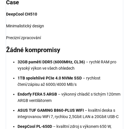
Case
DeepCool CH510
Minimalistický design
Precizní zpracování
Žádné
kompromisy
32GB paměti DDR5 (6000MHz, CL36)
– rychlé RAM pro
vysoký výkon ve všech ohledech
1TB spolehlivé PCIe 4.0 NVMe SSD
– rychlost
čtení/zápisu až 6000/4000 MB/s
Endorfy FERA 5 ARGB
– výkonný chladič s tichým 120mm
ARGB ventilátorem
ASUS TUF GAMING B860-PLUS WIFI
– kvalitní deska s
integrovanou WiFi 7, rychlou 2,5Gbit LAN a 20Gbit USB-C
DeepCool PL-650D
– kvalitní zdroj s výkonem 650 W,