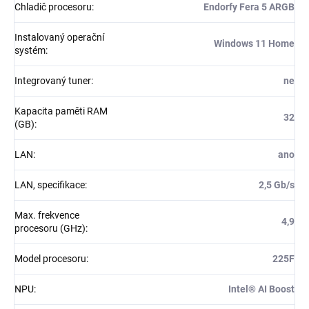
Chladič procesoru
:
Endorfy Fera 5 ARGB
Instalovaný operační
Windows 11 Home
systém
:
Integrovaný tuner
:
ne
Kapacita paměti RAM
32
(GB)
:
LAN
:
ano
LAN, specifikace
:
2,5 Gb/s
Max. frekvence
4,9
procesoru (GHz)
:
Model procesoru
:
225F
NPU
:
Intel® AI Boost