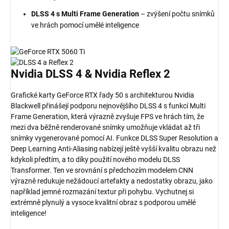
DLSS 4 s Multi Frame Generation
– zvýšení počtu snímků
ve hrách pomocí umělé inteligence
Nvidia
DLSS 4
& Nvidia
Reflex 2
Grafické karty GeForce RTX řady 50 s architekturou Nvidia
Blackwell přinášejí podporu nejnovějšího DLSS 4 s funkcí Multi
Frame Generation, která výrazně zvyšuje FPS ve hrách tím, že
mezi dva běžně renderované snímky umožňuje vkládat až tři
snímky vygenerované pomocí AI. Funkce DLSS Super Resolution a
Deep Learning Anti-Aliasing nabízejí ještě vyšší kvalitu obrazu než
kdykoli předtím, a to díky použití nového modelu DLSS
Transformer. Ten ve srovnání s předchozím modelem CNN
výrazně redukuje nežádoucí artefakty a nedostatky obrazu, jako
například jemné rozmazání textur při pohybu. Vychutnej si
extrémně plynulý a vysoce kvalitní obraz s podporou umělé
inteligence!