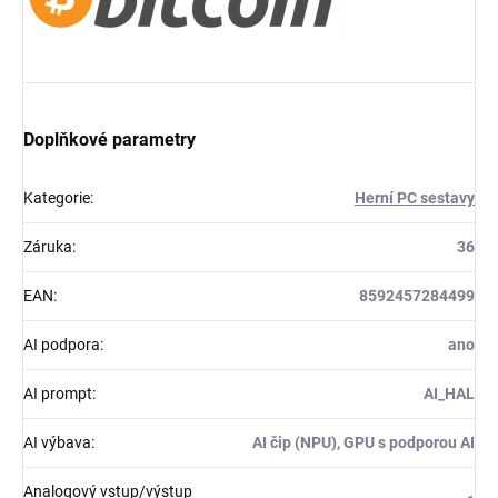
Doplňkové parametry
Kategorie
:
Herní PC sestavy
Záruka
:
36
EAN
:
8592457284499
AI podpora
:
ano
AI prompt
:
AI_HAL
AI výbava
:
AI čip (NPU), GPU s podporou AI
Analogový vstup/výstup