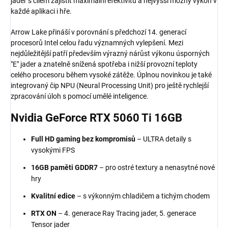
jader s cílem zajistit maximální efektivitu a nejvyšší možný výkon v
každé aplikaci i hře.
Arrow Lake přináší v porovnání s předchozí 14. generací
procesorů Intel celou řadu významných vylepšení. Mezi
nejdůležitější patří především výrazný nárůst výkonu úsporných
"E" jader a znatelně snížená spotřeba i nižší provozní teploty
celého procesoru během vysoké zátěže. Úplnou novinkou je také
integrovaný čip NPU (Neural Processing Unit) pro ještě rychlejší
zpracování úloh s pomocí umělé inteligence.
Nvidia
GeForce RTX
5060 Ti 16GB
Full HD gaming bez kompromisů
– ULTRA detaily s
vysokými FPS
16GB paměti GDDR7
– pro ostré textury a nenasytné nové
hry
Kvalitní edice
– s výkonným chladičem a tichým chodem
RTX ON
– 4. generace Ray Tracing jader, 5. generace
Tensor jader