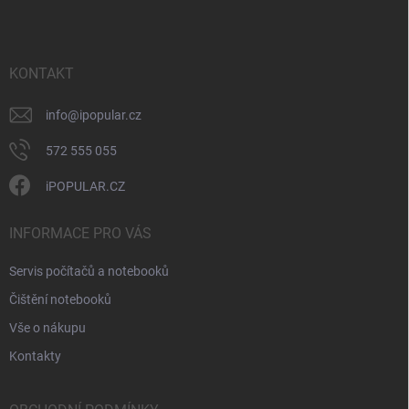
p
a
t
í
KONTAKT
info
@
ipopular.cz
572 555 055
iPOPULAR.CZ
INFORMACE PRO VÁS
Servis počítačů a notebooků
Čištění notebooků
Vše o nákupu
Kontakty