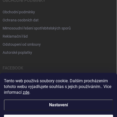
OBCHODNÍ PODMÍNKY
Obchodní podmínky
Ochrana osobních dat
Mimosoudní řešení spotřebitelských sporů
Reklamační řád
Odstoupení od smlouvy
Autorské poplatky
FACEBOOK
Tento web používá soubory cookie. Dalším procházením
tohoto webu vyjadřujete souhlas s jejich používáním.. Více
informací
zde
.
Servis počítačů a notebooků
Čištění notebooků
Kontakty
Nastavení