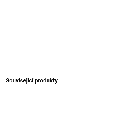
cena:
MOŽNOSTI
DORUČENÍ
Herní PC s AMD Ryzen 5 9500F, GeForce RTX 5060 8GB, 16GB
DDR5 RAM a 1TB NVMe SSD. Oficiální sestava pro MČR s
podporou DLSS 4.5 a Ray Tracingu pro Full HD gaming.
DETAILNÍ INFORMACE
ZEPTAT SE
HLÍDAT
Související produkty
NOVINKA
TIP
ZDARMA