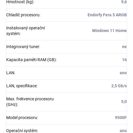
Hmotnost (kg)
:
9,6
Chladič procesoru
:
Endorfy Fera 5 ARGB
Instalovaný operační
Windows 11 Home
systém
:
Integrovaný tuner
:
ne
Kapacita paměti RAM (GB)
:
16
LAN
:
ano
LAN, specifikace
:
2,5 Gb/s
Max. frekvence procesoru
5,0
(GHz)
:
Model procesoru
:
9500F
Operační systém
:
ano