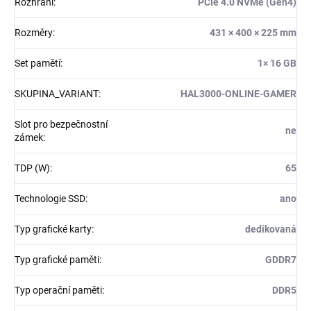
Rozhraní
:
PCIe 4.0 NVMe (Gen4)
Rozměry
:
431 × 400 × 225 mm
Set pamětí
:
1× 16 GB
SKUPINA_VARIANT
:
HAL3000-ONLINE-GAMER
Slot pro bezpečnostní
ne
zámek
:
TDP (W)
:
65
Technologie SSD
:
ano
Typ grafické karty
:
dedikovaná
Typ grafické paměti
:
GDDR7
Typ operační paměti
:
DDR5