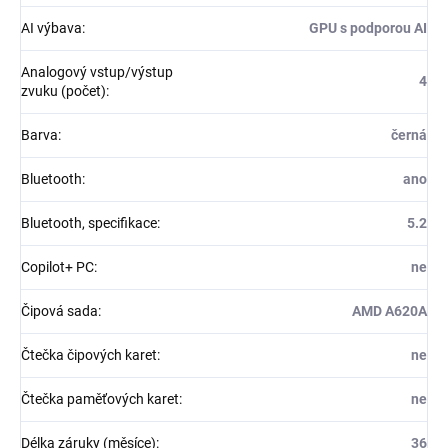
AI výbava
:
GPU s podporou AI
Analogový vstup/výstup
4
zvuku (počet)
:
Barva
:
černá
Bluetooth
:
ano
Bluetooth, specifikace
:
5.2
Copilot+ PC
:
ne
Čipová sada
:
AMD A620A
Čtečka čipových karet
:
ne
Čtečka paměťových karet
:
ne
Délka záruky (měsíce)
:
36