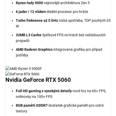
Ryzen řady 9000
nejnovější architektura Zen 5
6 jader / 12 vláken
ideální procesor pro hráče
Turbo frekvence až 5 GHz
nízká spotřeba, TDP pouhých 65
W
32MB L3 Cache
špičkové FPS ve hrách bez nežádoucích
propadů
AMD Radeon Graphics
integrovaná grafika pro případ
potřeby
Nvidia GeForce
RTX
5060
Full HD gaming s vysokými detaily
nové hry na 60+ FPS,
onlinovky na 100+ FPS
8GB paměti GDDR7
dostatek grafické paměti pro ostré
textury