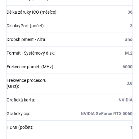
Délka záruky IČO (měsíce)
:
36
DisplayPort (počet)
:
3
Dropshipment - Alza
:
ano
Formát - Systémový disk
:
M.2
Frekvence pamětí (MHz)
:
6000
Frekvence procesoru
3,8
(GHz)
:
Grafická karta
:
NVIDIA
Grafický čip
:
NVIDIA GeForce RTX 5060
HDMI (počet)
:
1