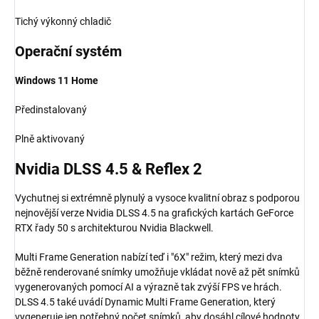
Tichý výkonný chladič
Operační systém
Windows 11 Home
Předinstalovaný
Plně aktivovaný
Nvidia
DLSS 4.5
&
Reflex 2
Vychutnej si extrémně plynulý a vysoce kvalitní obraz s podporou
nejnovější verze Nvidia DLSS 4.5 na grafických kartách GeForce
RTX řady 50 s architekturou Nvidia Blackwell.
Multi Frame Generation nabízí teď i "6X" režim, který mezi dva
běžně renderované snímky umožňuje vkládat nově až pět snímků
vygenerovaných pomocí AI a výrazně tak zvýší FPS ve hrách.
DLSS 4.5 také uvádí Dynamic Multi Frame Generation, který
vygeneruje jen potřebný počet snímků, aby dosáhl cílové hodnoty