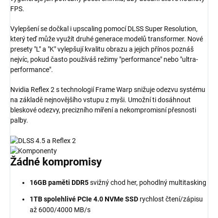
FPS.
Vylepšení se dočkal i upscaling pomocí DLSS Super Resolution,
který teď může využít druhé generace modelů transformer. Nové
presety "L" a "K" vylepšují kvalitu obrazu a jejich přínos poznáš
nejvíc, pokud často používáš režimy "performance" nebo "ultra-
performance".
Nvidia Reflex 2 s technologií Frame Warp snižuje odezvu systému
na základě nejnovějšího vstupu z myši. Umožní ti dosáhnout
bleskové odezvy, precizního míření a nekompromisní přesnosti
palby.
Žádné
kompromisy
16GB paměti DDR5
svižný chod her, pohodlný multitasking
1TB spolehlivé PCIe 4.0 NVMe SSD
rychlost čtení/zápisu
až 6000/4000 MB/s