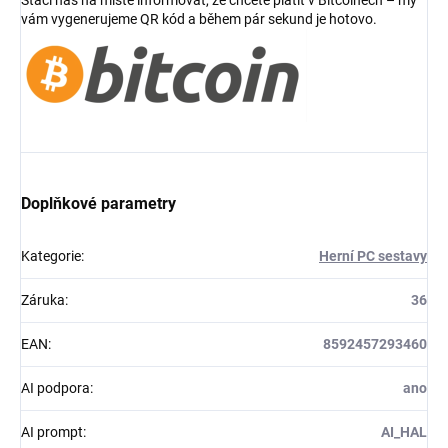
vám vygenerujeme QR kód a během pár sekund je hotovo.
Doplňkové parametry
Kategorie
:
Herní PC sestavy
Záruka
:
36
EAN
:
8592457293460
AI podpora
:
ano
AI prompt
:
AI_HAL