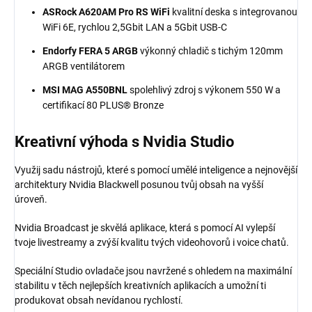
ASRock A620AM Pro RS WiFi
kvalitní deska s integrovanou
WiFi 6E, rychlou 2,5Gbit LAN a 5Gbit USB-C
Endorfy FERA 5 ARGB
výkonný chladič s tichým 120mm
ARGB ventilátorem
MSI MAG A550BNL
spolehlivý zdroj s výkonem 550 W a
certifikací 80 PLUS® Bronze
Kreativní výhoda
s Nvidia
Studio
Využij sadu nástrojů, které s pomocí umělé inteligence a nejnovější
architektury Nvidia Blackwell posunou tvůj obsah na vyšší
úroveň.
Nvidia Broadcast je skvělá aplikace, která s pomocí AI vylepší
tvoje livestreamy a zvýší kvalitu tvých videohovorů i voice chatů.
Speciální Studio ovladače jsou navržené s ohledem na maximální
stabilitu v těch nejlepších kreativních aplikacích a umožní ti
produkovat obsah nevídanou rychlostí.