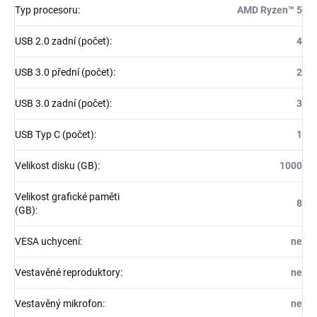
Typ procesoru
:
AMD Ryzen™ 5
USB 2.0 zadní (počet)
:
4
USB 3.0 přední (počet)
:
2
USB 3.0 zadní (počet)
:
3
USB Typ C (počet)
:
1
Velikost disku (GB)
:
1000
Velikost grafické paměti
8
(GB)
:
VESA uchycení
:
ne
Vestavěné reproduktory
:
ne
Vestavěný mikrofon
:
ne