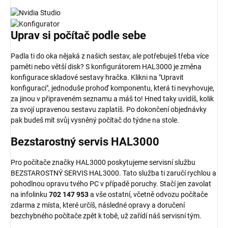
Uprav si
počítač
podle sebe
Padla ti do oka nějaká z našich sestav, ale potřebuješ třeba více
paměti nebo větší disk? S konfigurátorem HAL3000 je změna
konfigurace skladové sestavy hračka. Klikni na "Upravit
konfiguraci", jednoduše prohoď komponentu, která ti nevyhovuje,
za jinou v připraveném seznamu a máš to! Hned taky uvidíš, kolik
za svojí upravenou sestavu zaplatíš. Po dokončení objednávky
pak budeš mít svůj vysněný počítač do týdne na stole.
Bezstarostný
servis HAL3000
Pro počítače značky HAL3000 poskytujeme servisní službu
BEZSTAROSTNÝ SERVIS HAL3000. Tato služba ti zaručí rychlou a
pohodlnou opravu tvého PC v případě poruchy. Stačí jen zavolat
na infolinku
702 147 953
a vše ostatní, včetně odvozu počítače
zdarma z místa, které určíš, následné opravy a doručení
bezchybného počítače zpět k tobě, už zařídí náš servisní tým.