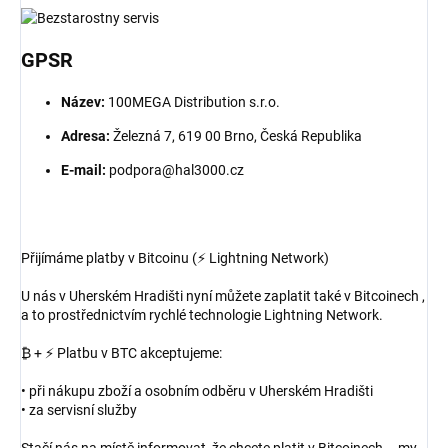
GPSR
Název:
100MEGA Distribution s.r.o.
Adresa:
Železná 7, 619 00 Brno, Česká Republika
E-mail:
podpora@hal3000.cz
Přijímáme platby v Bitcoinu (⚡ Lightning Network)
U nás v Uherském Hradišti nyní můžete zaplatit také v Bitcoinech ,
a to prostřednictvím rychlé technologie Lightning Network.
₿ + ⚡ Platbu v BTC akceptujeme:
• při nákupu zboží a osobním odběru v Uherském Hradišti
• za servisní služby
Stačí nás na místě informovat, že chcete platit v Bitcoinech – my