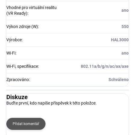
Vhodné pro virtuální realitu
ano
(VR Ready)
:
Výkon zdroje (W)
:
550
Výrobce
:
HAL3000
Wi-Fi
:
ano
Wi-Fi, specifikace
:
802.11a/b/g/n/ac/ax/axe
Zpracováno
:
Schváleno
Diskuze
Buďte první, kdo napíše příspěvek k této položce.
Přidat komentář