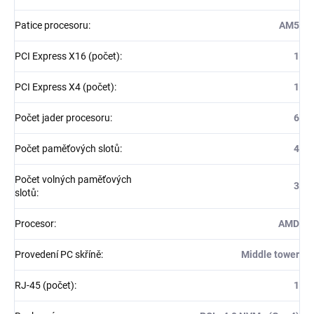
Patice procesoru
:
AM5
PCI Express X16 (počet)
:
1
PCI Express X4 (počet)
:
1
Počet jader procesoru
:
6
Počet paměťových slotů
:
4
Počet volných paměťových
3
slotů
:
Procesor
:
AMD
Provedení PC skříně
:
Middle tower
RJ-45 (počet)
:
1