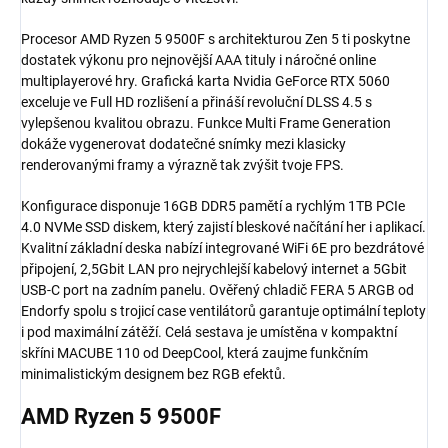
Procesor AMD Ryzen 5 9500F s architekturou Zen 5 ti poskytne
dostatek výkonu pro nejnovější AAA tituly i náročné online
multiplayerové hry. Grafická karta Nvidia GeForce RTX 5060
exceluje ve Full HD rozlišení a přináší revoluční DLSS 4.5 s
vylepšenou kvalitou obrazu. Funkce Multi Frame Generation
dokáže vygenerovat dodatečné snímky mezi klasicky
renderovanými framy a výrazně tak zvýšit tvoje FPS.
Konfigurace disponuje 16GB DDR5 pamětí a rychlým 1TB PCIe
4.0 NVMe SSD diskem, který zajistí bleskové načítání her i aplikací.
Kvalitní základní deska nabízí integrované WiFi 6E pro bezdrátové
připojení, 2,5Gbit LAN pro nejrychlejší kabelový internet a 5Gbit
USB-C port na zadním panelu. Ověřený chladič FERA 5 ARGB od
Endorfy spolu s trojicí case ventilátorů garantuje optimální teploty
i pod maximální zátěží. Celá sestava je umístěna v kompaktní
skříni MACUBE 110 od DeepCool, která zaujme funkčním
minimalistickým designem bez RGB efektů.
AMD Ryzen 5
9500F