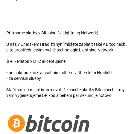
Přijímáme platby v Bitcoinu (⚡ Lightning Network)
U nás v Uherském Hradišti nyní můžete zaplatit také v Bitcoinech ,
a to prostřednictvím rychlé technologie Lightning Network.
₿ + ⚡ Platbu v BTC akceptujeme:
• při nákupu zboží a osobním odběru v Uherském Hradišti
• za servisní služby
Stačí nás na místě informovat, že chcete platit v Bitcoinech – my
vám vygenerujeme QR kód a během pár sekund je hotovo.