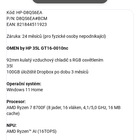
Kód: HP-D8QS6EA
P/N: D8QS6EA#BCM
EAN: 821844511923
Záruka: 24 měsíců (pro fyzické osoby nepodnikající)
OMEN by HP 35L GT16-0010nc
92mm kulatý vzduchový chladič s RGB osvětlením
35l
100GB úložiště Dropbox po dobu 3 měsíců
Operační systém:
Windows 11 Home
Procesor:
AMD Ryzen 7 8700F (8 jader, 16 vláken, 4,1/5,0 GHz, 16 MB
cache)
NPU:
AMD Ryzen™ AI (16TOPS)