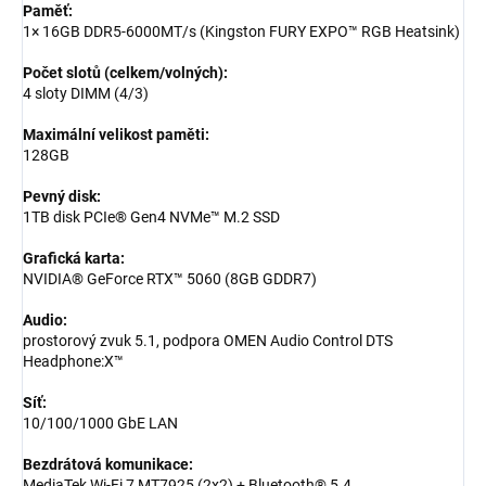
Paměť:
1× 16GB DDR5-6000MT/s (Kingston FURY EXPO™ RGB Heatsink)
Počet slotů (celkem/volných):
4 sloty DIMM (4/3)
Maximální velikost paměti:
128GB
Pevný disk:
1TB disk PCIe® Gen4 NVMe™ M.2 SSD
Grafická karta:
NVIDIA® GeForce RTX™ 5060 (8GB GDDR7)
Audio:
prostorový zvuk 5.1, podpora OMEN Audio Control DTS
Headphone:X™
Síť:
10/100/1000 GbE LAN
Bezdrátová komunikace:
MediaTek Wi-Fi 7 MT7925 (2x2) + Bluetooth® 5.4