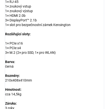
1× RJ-45
1× zvukový vstup
1× zvukový výstup
1× HDMI 2.0b
3× DisplayPort™ 2.1b
1× slot pro bezpečnostní zámek Kensington
Rozšiřující sloty:
1× PCIe x16
1× PCIe x4
3× M.2 (2× pro SSD, 1× pro WLAN)
Barva:
černá
Rozměry:
210x408x410mm
Hmotnost:
cca 14,5kg
Záruka:
3 roky