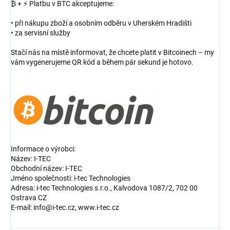
₿ + ⚡ Platbu v BTC akceptujeme:
• při nákupu zboží a osobním odběru v Uherském Hradišti
• za servisní služby
Stačí nás na místě informovat, že chcete platit v Bitcoinech – my
vám vygenerujeme QR kód a během pár sekund je hotovo.
Informace o výrobci:
Název: I-TEC
Obchodní název: I-TEC
Jméno společnosti: i-tec Technologies
Adresa: i-tec Technologies s.r.o., Kalvodova 1087/2, 702 00
Ostrava CZ
E-mail: info@i-tec.cz, www.i-tec.cz