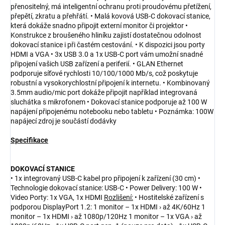
přenositelný, má inteligentní ochranu proti proudovému přetížení,
přepětí, zkratu a přehřátí. • Malá kovová USB-C dokovací stanice,
která dokáže snadno připojit externí monitor či projektor •
Konstrukce z broušeného hliníku zajistí dostatečnou odolnost
dokovací stanice i při častém cestování. • K dispozici jsou porty
HDMI a VGA • 3x USB 3.0 a 1x USB-C port vám umožní snadné
připojení vašich USB zařízení a periferií. • GLAN Ethernet
podporuje síťové rychlosti 10/100/1000 Mb/s, což poskytuje
robustní a vysokorychlostní připojení k internetu. • Kombinovaný
3.5mm audio/mic port dokáže připojit například integrovaná
sluchátka s mikrofonem • Dokovací stanice podporuje až 100 W
napájení připojenému notebooku nebo tabletu • Poznámka: 100W
napájecí zdroj je součástí dodávky
Specifikace
DOKOVACÍ STANICE
• 1x integrovaný USB-C kabel pro připojení k zařízení (30 cm) •
Technologie dokovací stanice: USB-C • Power Delivery: 100 W •
Video Porty: 1x VGA, 1x HDMI
Rozlišení:
• Hostitelské zařízení s
podporou DisplayPort 1.2: 1 monitor – 1x HDMI › až 4K/60Hz 1
monitor – 1x HDMI › až 1080p/120Hz 1 monitor – 1x VGA › až