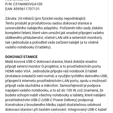
P/N: C31NANOVGA100
EAN: 8595611707131
Záruka: 24 měsíců (pro fyzické osoby nepodnikající)
Tento produkt je produktovou sadou dokovací stanice a
univerzálního nabíjecího adaptéru. Pořízením této sady získáte
kompletní řešení, které vám umožní jak snadné připojení vašeho
oblíbeného příslušenství, včetně LAN sítě a externích monitorů,
tak i jednoduše a pohodlně vaše zařízení nabíjet (a to včetně
vašeho notebooku či tabletu).
DOKOVACÍ STANICE
Malá kovová USB-C dokovací stanice, která dokáže snadno
připojit externí monitor či projektor, a to prostřednictvím portu
HDMI nebo VGA. Jednoduše připojte váš notebook či tablet
(instalace ovladačů není nutná) a využijte rychlého datového USB,
připojení k internetu prostřednictvím LAN portu, spolu s možností
připojit vaše sluchátka a mikrofon. Samozřejmostí je podpora
napájení vašeho notebooku, a to až do 100 W, což znamená, že
budete schopni nabít všechny notebooky a tablety, které nabíjení
prostřednictvím USB-C (USB-C Power Delivery) podporují.
Konstrukce z broušeného hliníku zajistí dostatečnou odolnost
dokovací stanice i při častém cestování. Integrovaný USB-C kabel