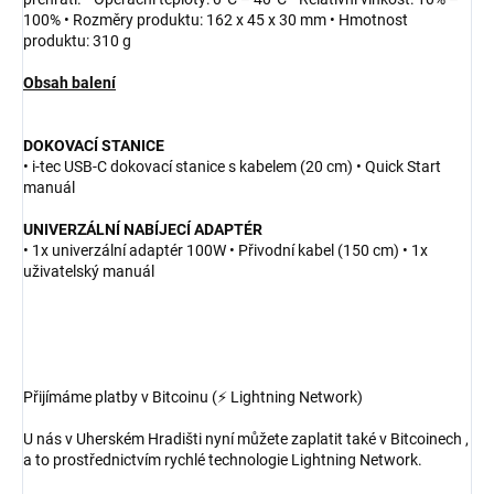
100% • Rozměry produktu: 162 x 45 x 30 mm • Hmotnost
produktu: 310 g
Obsah balení
DOKOVACÍ STANICE
• i-tec USB-C dokovací stanice s kabelem (20 cm) • Quick Start
manuál
UNIVERZÁLNÍ NABÍJECÍ ADAPTÉR
• 1x univerzální adaptér 100W • Přivodní kabel (150 cm) • 1x
uživatelský manuál
Přijímáme platby v Bitcoinu (⚡ Lightning Network)
U nás v Uherském Hradišti nyní můžete zaplatit také v Bitcoinech ,
a to prostřednictvím rychlé technologie Lightning Network.