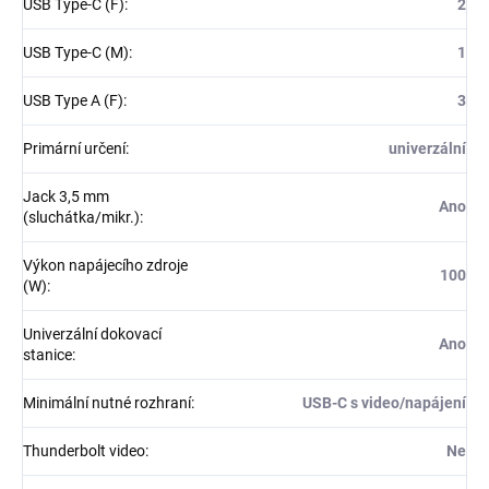
USB Type-C (F)
:
2
USB Type-C (M)
:
1
USB Type A (F)
:
3
Primární určení
:
univerzální
Jack 3,5 mm
Ano
(sluchátka/mikr.)
:
Výkon napájecího zdroje
100
(W)
:
Univerzální dokovací
Ano
stanice
:
Minimální nutné rozhraní
:
USB-C s video/napájení
Thunderbolt video
:
Ne