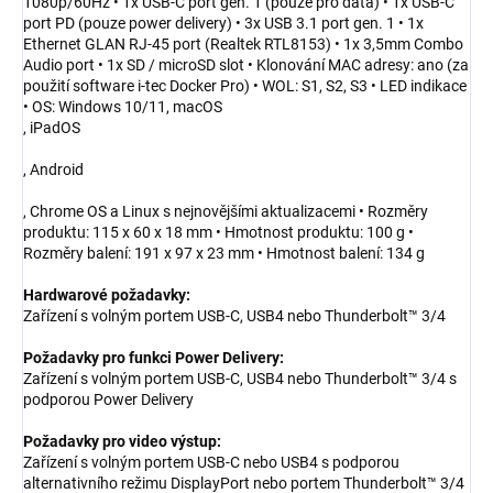
1080p/60Hz • 1x USB-C port gen. 1 (pouze pro data) • 1x USB-C
port PD (pouze power delivery) • 3x USB 3.1 port gen. 1 • 1x
Ethernet GLAN RJ-45 port (Realtek RTL8153) • 1x 3,5mm Combo
Audio port • 1x SD / microSD slot • Klonování MAC adresy: ano (za
použití software i-tec Docker Pro) • WOL: S1, S2, S3 • LED indikace
• OS: Windows 10/11, macOS
, iPadOS
, Android
, Chrome OS a Linux s nejnovějšími aktualizacemi • Rozměry
produktu: 115 x 60 x 18 mm • Hmotnost produktu: 100 g •
Rozměry balení: 191 x 97 x 23 mm • Hmotnost balení: 134 g
Hardwarové požadavky:
Zařízení s volným portem USB-C, USB4 nebo Thunderbolt™ 3/4
Požadavky pro funkci Power Delivery:
Zařízení s volným portem USB-C, USB4 nebo Thunderbolt™ 3/4 s
podporou Power Delivery
Požadavky pro video výstup:
Zařízení s volným portem USB-C nebo USB4 s podporou
alternativního režimu DisplayPort nebo portem Thunderbolt™ 3/4