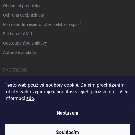
Obchodní podmínky
Ochrana osobních dat
Mimosoudní řešení spotřebitelských sporů
Reklamační řád
Odstoupení od smlouvy
Autorské poplatky
FACEBOOK
Tento web používá soubory cookie. Dalším procházením
tohoto webu vyjadřujete souhlas s jejich používáním.. Více
informací
zde
.
Servis počítačů a notebooků
Čištění notebooků
Kontakty
Nastavení
Copyright 2026
iPOPULAR.CZ
. Všechna práva vyhrazena.
Souhlasím