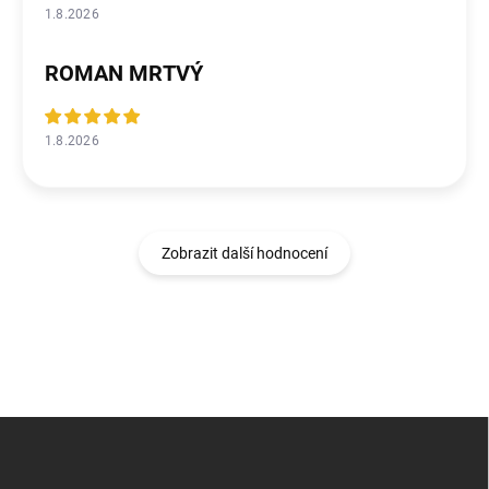
1.8.2026
ROMAN MRTVÝ
1.8.2026
Zobrazit další hodnocení
Z
á
p