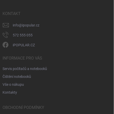
a
t
í
KONTAKT
info
@
ipopular.cz
572 555 055
iPOPULAR.CZ
INFORMACE PRO VÁS
Servis počítačů a notebooků
Čištění notebooků
Vše o nákupu
Kontakty
OBCHODNÍ PODMÍNKY