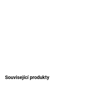
MŮŽEME
DORUČIT DO:
12.8.2026
MOŽNOSTI
DORUČENÍ
−
+
Přidat do košíku
DETAILNÍ INFORMACE
ZEPTAT SE
HLÍDAT
Související produkty