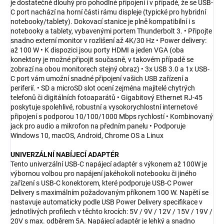
je dostatečně dlouhý pro pohodlné připojení i v případě, že se USB-
C port nachází na horní části rámu displeje (typické pro hybridní
notebooky/tablety). Dokovací stanice je plně kompatibilní i s
notebooky a tablety, vybavenými portem Thunderbolt 3. • Připojte
snadno externí monitor v rozlišení až 4K/30 Hz • Power delivery:
až 100 W • K dispozici jsou porty HDMI a jeden VGA (oba
konektory je možné připojit současně, v takovém případě se
zobrazí na obou monitorech stejný obraz) • 3x USB 3.0 a 1x USB-
C port vám umožní snadné připojení vašich USB zařízení a
periferií. • SD a microSD slot ocení zejména majitelé chytrých
telefonů či digitálních fotoaparátů • Gigabitový Ethernet RJ-45
poskytuje spolehlivé, robustní a vysokorychlostní internetové
připojení s podporou 10/100/1000 Mbps rychlostí • Kombinovaný
jack pro audio a mikrofon na předním panelu • Podporuje
Windows 10, macOS, Android, Chrome OS a Linux
UNIVERZÁLNÍ NABÍJECÍ ADAPTÉR
Tento univerzální USB-C napájecí adaptér s výkonem až 100W je
výbornou volbou pro napájení jakéhokoli notebooku či jiného
zařízení s USB-C konektorem, které podporuje USB-C Power
Delivery s maximálním požadovaným příkonem 100 W. Napětí se
nastavuje automaticky podle USB Power Delivery specifikace v
jednotlivých profilech v těchto krocích: 5V / 9V / 12V / 15V / 19V /
20V s max. odběrem 5A. Napájecí adaptér je lehký a snadno