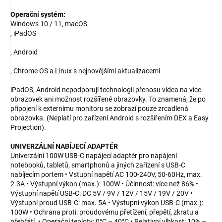
Operační systém:
Windows 10 / 11, macOS
, iPadOS
, Android
, Chrome OS a Linux s nejnovějšími aktualizacemi
iPadOS, Android nepodporují technologii přenosu videa na více
obrazovek ani možnost rozšířené obrazovky. To znamená, že po
připojení k externímu monitoru se zobrazí pouze zrcadlená
obrazovka. (Neplatí pro zařízení Android s rozšířením DEX a Easy
Projection).
UNIVERZÁLNÍ NABÍJECÍ ADAPTÉR
Univerzální 100W USB-C napájecí adaptér pro napájení
notebooků, tabletů, smartphonů a jiných zařízení s USB-C
nabíjecím portem • Vstupní napětí AC 100-240V, 50-60Hz, max.
2.3A • Výstupní výkon (max.): 100W • Účinnost: více než 86% •
Výstupní napětí USB-C: DC 5V / 9V / 12V / 15V / 19V / 20V •
Výstupní proud USB-C: max. 5A • Výstupní výkon USB-C (max.):
100W • Ochrana proti: proudovému přetížení, přepětí, zkratu a
přehřátí. • Operační teploty: 0°C – 40°C • Relativní vlhkost: 10% –