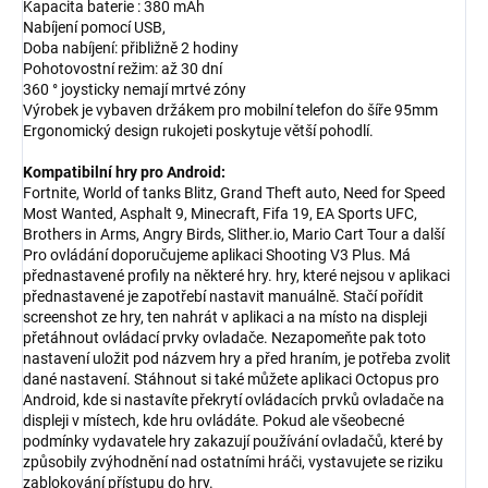
Kapacita baterie : 380 mAh
Nabíjení pomocí USB,
Doba nabíjení: přibližně 2 hodiny
Pohotovostní režim: až 30 dní
360 ° joysticky nemají mrtvé zóny
Výrobek je vybaven držákem pro mobilní telefon do šíře 95mm
Ergonomický design rukojeti poskytuje větší pohodlí.
Kompatibilní hry pro Android:
Fortnite, World of tanks Blitz, Grand Theft auto, Need for Speed
Most Wanted, Asphalt 9, Minecraft, Fifa 19, EA Sports UFC,
Brothers in Arms, Angry Birds, Slither.io, Mario Cart Tour a další
Pro ovládání doporučujeme aplikaci Shooting V3 Plus. Má
přednastavené profily na některé hry. hry, které nejsou v aplikaci
přednastavené je zapotřebí nastavit manuálně. Stačí pořídit
screenshot ze hry, ten nahrát v aplikaci a na místo na displeji
přetáhnout ovládací prvky ovladače. Nezapomeňte pak toto
nastavení uložit pod názvem hry a před hraním, je potřeba zvolit
dané nastavení. Stáhnout si také můžete aplikaci Octopus pro
Android, kde si nastavíte překrytí ovládacích prvků ovladače na
displeji v místech, kde hru ovládáte. Pokud ale všeobecné
podmínky vydavatele hry zakazují používání ovladačů, které by
způsobily zvýhodnění nad ostatními hráči, vystavujete se riziku
zablokování přístupu do hry.