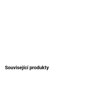
12.8.2026
MOŽNOSTI
DORUČENÍ
−
+
Přidat do košíku
DETAILNÍ INFORMACE
ZEPTAT SE
HLÍDAT
Související produkty
ZDARMA