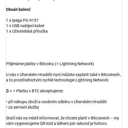
Obsah balení:
1 x Ipega PG-9157
1 x USB nabíjecí kabel
1 x Uživatelská příručka
Přijímáme platby v Bitcoinu (⚡ Lightning Network)
U nás v Uherském Hradišti nyní můžete zaplatit také v Bitcoinech ,
a to prostřednictvím rychlé technologie Lightning Network.
₿ + ⚡ Platbu v BTC akceptujeme:
• při nákupu zboží a osobním odběru v Uherském Hradišti
• za servisní služby
Stačí nás na místě informovat, že chcete platit v Bitcoinech – my
vám vygenerujeme QR kód a během pár sekund je hotovo.