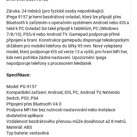
Záruka: 24 měsíců (pro fyzické osoby nepodnikající)
iPega 9157 je herní bezdrátový ovladač, který lze připojit přes
Bluetooth k zařízením s operačním systémem Android nebo iOS a
také k PC Ovladač lze také připojit k tabletům, PC (Windows
7/8/10), PS3/4 nebo Android TV. Gamepad podporuje přímé
připojení a hraní. Konstrukce gamepadu disponuje teleskopickým
držákem pro mobilní telefony do šířky 95 mm. Nový vylepšený
model, který podporuje iOS od verze 13 a vyšší, pro hraní MFi her,
kde není potřeba žádné nastavení. Upozornění: Ipega
nepodporuje telefony s procesorem Mediatek
Specifikace:
Model: PG-9157
Kompatibilní zařízení: Android, iOS, PC, Android TV, Nintendo
Switch, PS3, PS4
Připojení přes Bluetooth V4.0
Podpora MFi her bez nutnosti nastavování nebo instalace
dodatečné aplikace
Vzdálenost bezdrátového přenosu může dosáhnout až 8 metrů.
Materiál: ABS
Typ baterie: vestavěná