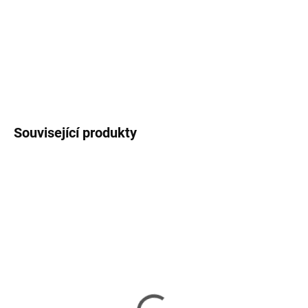
−
+
Přidat do košíku
DETAILNÍ INFORMACE
ZEPTAT SE
HLÍDAT
Související produkty
SKLADEM
VYPRODÁNO
(>5 KS)
DIGITUS Gigabit Ethernet
TP-Link TX401 10Gb
PCI Express síťová karta,