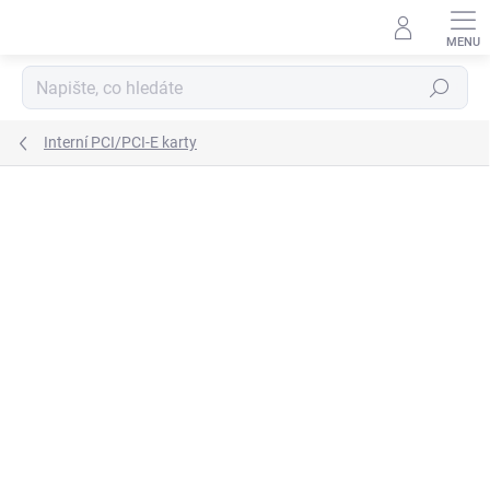
Přejít
na
obsah
Hledat
Interní PCI/PCI-E karty
Podrobnosti hodnocení
Neohodnoceno
ZNAČKA:
MERCUSYS