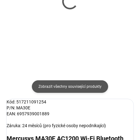
PCI-Express Network
nízkoprofilový držák,
Adapter
Realtek RTL8111H
418 Kč
2 224 Kč
345 Kč bez DPH
1 838 Kč bez DPH
Detail
Do košíku
Zobrazit všechny související produkty
Kód: 517211091254
P/N: MA30E
EAN: 6957939001889
Záruka: 24 měsíců (pro fyzické osoby nepodnikající)
Mercusys MA30E AC1200 Wi-Fi Bluetooth