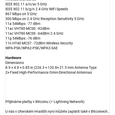
IEEE 802.11 a/n/ac 5 GHz
IEEE 802.11 b/g/n 2.4 GHz WiFi Speeds
867 Mbps on 5 GHz
300 Mbps on 2.4 GHz Reception Sensitivity 5 GHz:
11a 54Mbps: -77 dBm
11ac VHT80 MCS0: -92dBm
11ac VHT80 MCS9: -64dBm 2.4 GHz:
11g 54Mbps: -76 dBm
11n HT40 MCS7: -72dBm Wireless Security
WPA-PSK/WPA2-PSK/WPA3-SAE
Hardware
Dimensions
8.9 × 4.8 × 0.85 in (226.3 × 120.8× 21.5 mm Antenna Type
2× Fixed High-Performance Omni-Directional Antennas
Přijímáme platby v Bitcoinu (⚡ Lightning Network)
U nás v Uherském Hradišti nyní můžete zaplatit také v Bitcoinech ,