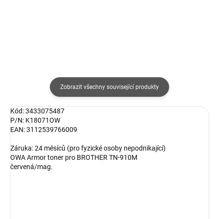
Detail
Do košíku
Zobrazit všechny související produkty
Kód: 3433075487
P/N: K18071OW
EAN: 3112539766009
Záruka: 24 měsíců (pro fyzické osoby nepodnikající)
OWA Armor toner pro BROTHER TN-910M
červená/mag.