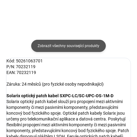
Zobrazit všechny související produkty
Kód: 50261063701
P/N: 70232119
EAN: 70232119
Záruka: 24 měsíců (pro fyzické osoby nepodnikající)
Solarix optický patch kabel SXPC-LC/SC-UPC-OS-1M-D
Solarix optický patch kabel slouží pro propojení mezi aktivními
komponenty či mezi pasivními komponenty, představujícími
koncový bod fyzického spoje. Optické patch kabely Solarix jsou
určeny pro telekomunikační aplikace a datová centra. Poskytují
flexibilní propojení mezi aktivními komponenty či mezi pasivními
komponenty, představujícími koncový bod fyzického spoje. Patch
kabely disponují pláštěm LSOH. Ferule optických patch kabelů