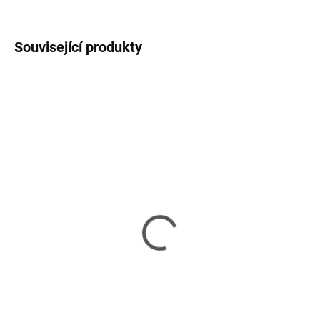
ZEPTAT SE
HLÍDAT
Související produkty
SKLADEM
VYPRODÁNO
(>5 KS)
GEMBIRD Patch kabel
Datacom 1604 CAT6,
c5e UTP 0,25m GREEN
FTP, 5m, šedý
48 Kč
141 Kč
40 Kč bez DPH
117 Kč bez DPH
Detail
Do košíku