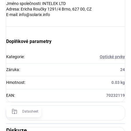
Jméno společnosti: INTELEK LTD
Adresa: Ericha Roučky 1291/4 Brno, 627 00, CZ
E-mail: info@solarix.info
Doplňkové parametry
Kategorie
:
Optické prvky
Záruka
:
24
Hmotnost
:
0.03 kg
EAN
:
70232119
Datasheet
Diskuze