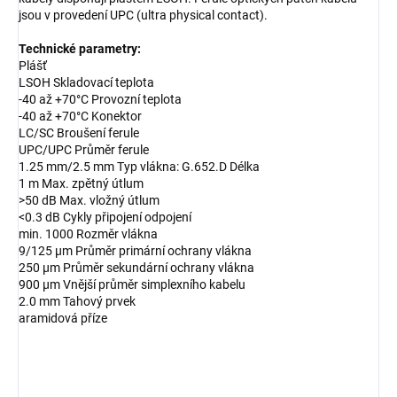
jsou v provedení UPC (ultra physical contact).
Technické parametry:
Plášť
LSOH Skladovací teplota
-40 až +70°C Provozní teplota
-40 až +70°C Konektor
LC/SC Broušení ferule
UPC/UPC Průměr ferule
1.25 mm/2.5 mm Typ vlákna: G.652.D Délka
1 m Max. zpětný útlum
>50 dB Max. vložný útlum
<0.3 dB Cykly připojení odpojení
min. 1000 Rozměr vlákna
9/125 µm Průměr primární ochrany vlákna
250 µm Průměr sekundární ochrany vlákna
900 µm Vnější průměr simplexního kabelu
2.0 mm Tahový prvek
aramidová příze