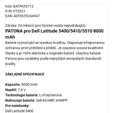
Kód: BATPAT0712
P/N: PT2921
EAN: 4055655244947
Záruka: 24 měsíců (pro fyzické osoby nepodnikající)
PATONA pro Dell Latitude 5400/5410/5510 8000
mAh
Baterie vyznačující se vysokou kvalitou. Disponuje integrovanou
ochranou proti přetížení a přebití. Je osazena vysoce kvalitními
články a je 100% identická s originální baterií. Všechny baterie
Patona jsou vyráběny podle nejvyšších evropských standardů
kvality.
ZÁKLADNÍ SPECIFIKACE
Kapacita:
8000 mAh
Napětí:
7,6 V
Technologie baterie:
Li-Polymerová
Nahrazuje baterie:
Dell 4GVMP, 3HWPP
Pro notebooky:
Dell Latitude 5400