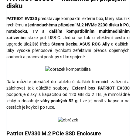
disku
PATRIOT EV330
představuje kompaktní externí box, který slouží k
rychlému a
jednoduchému připojení M.2 NVMe 2230 disku k PC,
notebooku, TV a dalším kompatibilním multimediálním
zařízením
skrze pot USB-C. Jedná se tak o efektivní cestu o
upgrade úložiště třeba
Steam Decku
,
ASUS ROG Ally
a dalších.
Díky vysoké přenosové rychlosti zefektivní přenos objemných
souborů a pracovní postupy s tím spojené.
Data můžete přenášet do tabletu či dalších firemních zařízení a
zálohovat tak důležité soubory.
Externí box PATRIOT EV330
podporuje disky s kapacitou od 120 GB do 2 TB, je mimořádně
lehký a dosahuje
váhy pouhých 52 g
. Lze jej nosit v kapse a na
cestách je kdykoli po ruce.
Patriot EV330 M.2 PCIe SSD Enclosure