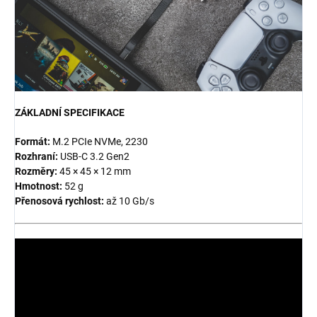
ZÁKLADNÍ SPECIFIKACE
Formát:
M.2 PCIe NVMe, 2230
Rozhraní:
USB-C 3.2 Gen2
Rozměry:
45 × 45 × 12 mm
Hmotnost:
52 g
Přenosová rychlost:
až 10 Gb/s