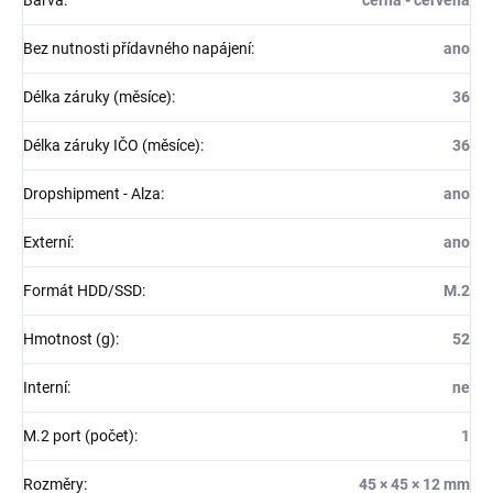
Bez nutnosti přídavného napájení
:
ano
Délka záruky (měsíce)
:
36
Délka záruky IČO (měsíce)
:
36
Dropshipment - Alza
:
ano
Externí
:
ano
Formát HDD/SSD
:
M.2
Hmotnost (g)
:
52
Interní
:
ne
M.2 port (počet)
:
1
Rozměry
:
45 × 45 × 12 mm