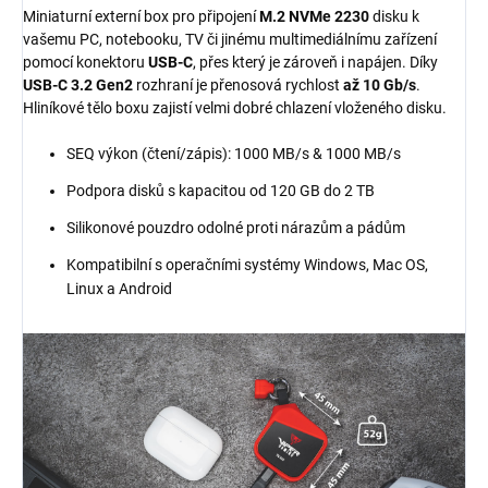
Miniaturní externí box pro připojení
M.2 NVMe 2230
disku k
vašemu PC, notebooku, TV či jinému multimediálnímu zařízení
pomocí konektoru
USB-C
, přes který je zároveň i napájen. Díky
USB-C 3.2 Gen2
rozhraní je přenosová rychlost
až 10 Gb/s
.
Hliníkové tělo boxu zajistí velmi dobré chlazení vloženého disku.
SEQ výkon (čtení/zápis): 1000 MB/s & 1000 MB/s
Podpora disků s kapacitou od 120 GB do 2 TB
Silikonové pouzdro odolné proti nárazům a pádům
Kompatibilní s operačními systémy Windows, Mac OS,
Linux a Android