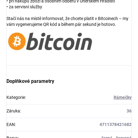
• při nákupu zboží a osobním odběru v Uherském Hradišti
• za servisní služby
Stačí nás na místě informovat, že chcete platit v Bitcoinech – my
vám vygenerujeme QR kód a během pár sekund je hotovo.
Doplňkové parametry
Kategorie
:
Rámečky
Záruka
:
36
EAN
:
4711378421682
Barva
:
černá - červená