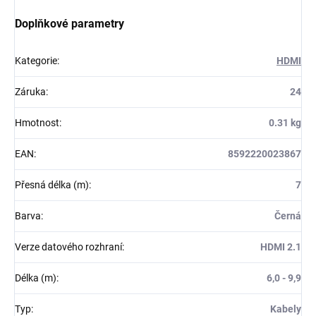
Doplňkové parametry
Kategorie
:
HDMI
Záruka
:
24
Hmotnost
:
0.31 kg
EAN
:
8592220023867
Přesná délka (m)
:
7
Barva
:
Černá
Verze datového rozhraní
:
HDMI 2.1
Délka (m)
:
6,0 - 9,9
Typ
:
Kabely