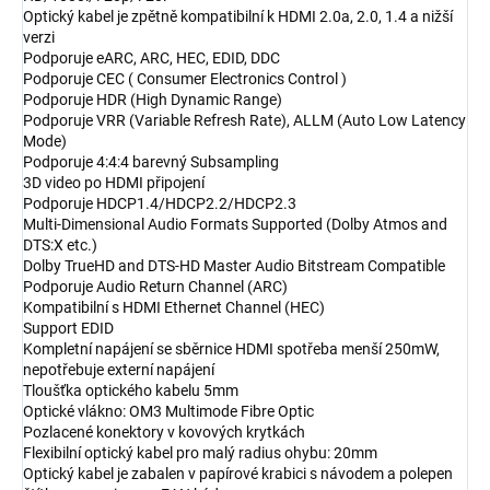
Optický kabel je zpětně kompatibilní k HDMI 2.0a, 2.0, 1.4 a nižší
verzi
Podporuje eARC, ARC, HEC, EDID, DDC
Podporuje CEC ( Consumer Electronics Control )
Podporuje HDR (High Dynamic Range)
Podporuje VRR (Variable Refresh Rate), ALLM (Auto Low Latency
Mode)
Podporuje 4:4:4 barevný Subsampling
3D video po HDMI připojení
Podporuje HDCP1.4/HDCP2.2/HDCP2.3
Multi-Dimensional Audio Formats Supported (Dolby Atmos and
DTS:X etc.)
Dolby TrueHD and DTS-HD Master Audio Bitstream Compatible
Podporuje Audio Return Channel (ARC)
Kompatibilní s HDMI Ethernet Channel (HEC)
Support EDID
Kompletní napájení se sběrnice HDMI spotřeba menší 250mW,
nepotřebuje externí napájení
Tloušťka optického kabelu 5mm
Optické vlákno: OM3 Multimode Fibre Optic
Pozlacené konektory v kovových krytkách
Flexibilní optický kabel pro malý radius ohybu: 20mm
Optický kabel je zabalen v papírové krabici s návodem a polepen