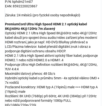
P/N: kphdm21m07
EAN: 8592220023867
Záruka: 24 měsíců (pro fyzické osoby nepodnikající)
PremiumCord Ultra High Speed HDMI 2.1 optický kabel
8K@60Hz 4K@120Hz 7m zlacený
Optický HDMI 2.1 Ultra High Speed 8K@60Hz nebo 4K@120Hz
kabel slouží pro spojení dvou audio/video zařízení přes moderní
HDMI rozhraní, jako je např. HD-DVD/BluRay přehrávač a
LCD/Plazma televizor. kabel přenáší digitální zvuk i obraz a
podporuje digitání ochranu obsahu HDCP.
HDMI 2.1 Ultra High Speed aktivní optický fiber kabel, podporuje
HDMI2.1 nebo nižší HDMI2.0 a HDMI1.4
Podporuje Ultra High Definition rozlišení 8K@60Hz, 4K@120Hz,
YUV 4:4:4
Maximální datový přenos: 48 Gb/s
Hybridní optický kabel o průměru 5mm - 4x optické vlákno OM3 +
7x vodičů
Pozlacené konektory: HDMI typ A (19pinů) male <=> HDMI typ A
(19pinů) male
Rozlišení: 8K UHD (7680p) při 60Hz, 4K UHD (3840p) při 120Hz
nebo nižší podporované formáty 1080p FULL
HD/1080i/720p/720i