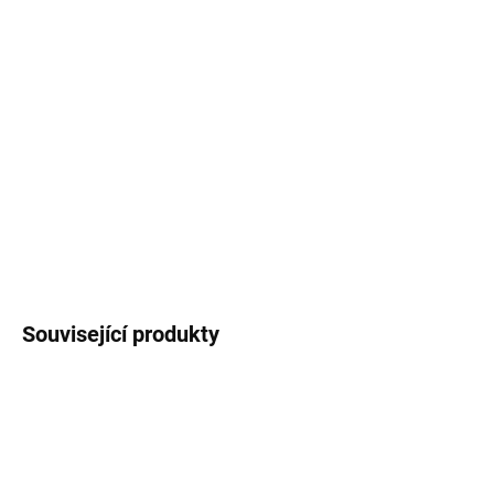
DORUČIT DO:
11.8.2026
MOŽNOSTI
DORUČENÍ
−
+
Přidat do košíku
DETAILNÍ INFORMACE
ZEPTAT SE
HLÍDAT
Související produkty