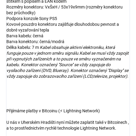
štítkem s popisem a EAN kódem
Rozměry konektoru: VxŠxH / 53x19x9mm (rozměry konektoru
bez průchodky)
Podpora konzole Sony PS5
Kovové pouzdro konektoru zajišťuje dlouhodobou pevnost a
dobré vyzařování tepla
Barva kabelu: černá
Barva konektoru: černá/modrá
Délka kabelu: 7 m
Kabel obsahuje aktivní elektroniku, která
funguje pouze v jednom směru signálu.Kabel se musí vždy zapojit
při vypnutých zařízeních a to pouze ve směru vyznačeném na
kabelu. Konektor označený ''Source'' se vždy zapojuje do
vysílacího zařízení (DVD, Blueray). Konektor označený ''Display'' se
vždy zapojuje do zobrazovacího zařízení (LCD,televize, projektor).
Přijímáme platby v Bitcoinu (⚡ Lightning Network)
U nás v Uherském Hradišti nyní můžete zaplatit také v Bitcoinech ,
a to prostřednictvím rychlé technologie Lightning Network.