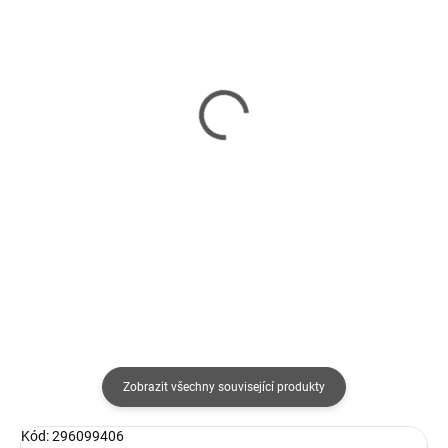
SKLADEM
VYPRODÁNO
(1 KS)
Delock Adaptér HDMI-A
ATEN VS481C-AT-G 4-
samec > VGA samice
Port True 4K HDMI
454 Kč
Switch
375 Kč bez DPH
1 862 Kč
1 539 Kč bez DPH
Detail
Do košíku
Zobrazit všechny související produkty
Kód: 296099406