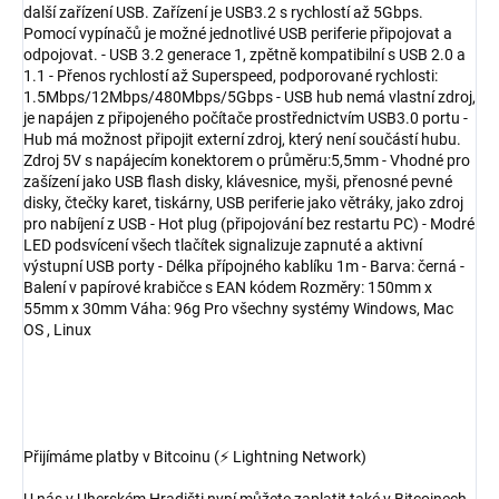
další zařízení USB. Zařízení je USB3.2 s rychlostí až 5Gbps.
Pomocí vypínačů je možné jednotlivé USB periferie připojovat a
odpojovat. - USB 3.2 generace 1, zpětně kompatibilní s USB 2.0 a
1.1 - Přenos rychlostí až Superspeed, podporované rychlosti:
1.5Mbps/12Mbps/480Mbps/5Gbps - USB hub nemá vlastní zdroj,
je napájen z připojeného počítače prostřednictvím USB3.0 portu -
Hub má možnost připojit externí zdroj, který není součástí hubu.
Zdroj 5V s napájecím konektorem o průměru:5,5mm - Vhodné pro
zašízení jako USB flash disky, klávesnice, myši, přenosné pevné
disky, čtečky karet, tiskárny, USB periferie jako větráky, jako zdroj
pro nabíjení z USB - Hot plug (připojování bez restartu PC) - Modré
LED podsvícení všech tlačítek signalizuje zapnuté a aktivní
výstupní USB porty - Délka přípojného kablíku 1m - Barva: černá -
Balení v papírové krabičce s EAN kódem Rozměry: 150mm x
55mm x 30mm Váha: 96g Pro všechny systémy Windows, Mac
OS , Linux
Přijímáme platby v Bitcoinu (⚡ Lightning Network)
U nás v Uherském Hradišti nyní můžete zaplatit také v Bitcoinech ,