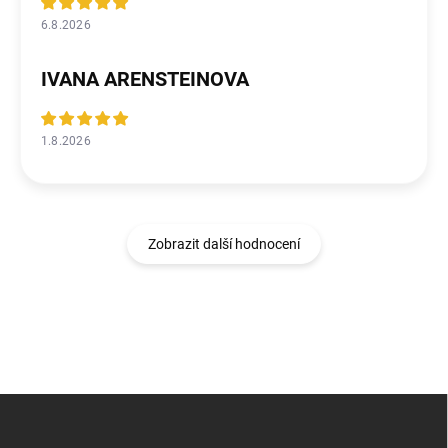
6.8.2026
IVANA ARENSTEINOVA
1.8.2026
Zobrazit další hodnocení
Z
á
p