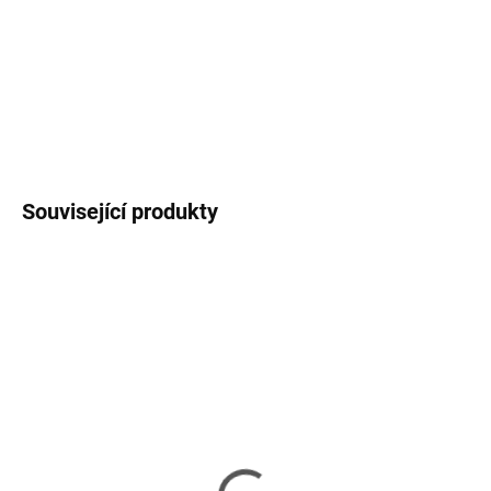
−
+
Přidat do košíku
DETAILNÍ INFORMACE
ZEPTAT SE
HLÍDAT
Související produkty
SKLADEM
SKLADEM
(2 KS)
(2 KS)
Club3D Dokovací stanice
Club3D Dokovací stanice