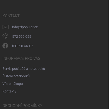
a
t
í
KONTAKT
info
@
ipopular.cz
572 555 055
iPOPULAR.CZ
INFORMACE PRO VÁS
Servis počítačů a notebooků
Čištění notebooků
Vše o nákupu
Kontakty
OBCHODNÍ PODMÍNKY