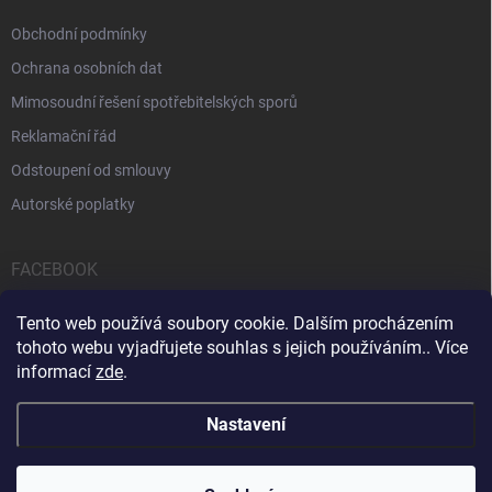
Obchodní podmínky
Ochrana osobních dat
Mimosoudní řešení spotřebitelských sporů
Reklamační řád
Odstoupení od smlouvy
Autorské poplatky
FACEBOOK
Tento web používá soubory cookie. Dalším procházením
tohoto webu vyjadřujete souhlas s jejich používáním.. Více
informací
zde
.
Servis počítačů a notebooků
Čištění notebooků
Kontakty
Nastavení
Copyright 2026
iPOPULAR.CZ
. Všechna práva vyhrazena.