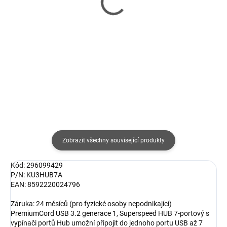
USB-A 8v1, 1xHDMI,
USB-C 14v1, 1xDP,
1xDVI, 4xUSB, 1xRJ45,
1xHDMI, 1xVGA, 2xUSB-
1x3.5mm, šedá
C, 5xUSB, čtečka SD
3 763 Kč
3 043 Kč
karet, černá
3 110 Kč bez DPH
2 515 Kč bez DPH
Do košíku
Do košíku
Zobrazit všechny související produkty
Kód: 296099429
P/N: KU3HUB7A
EAN: 8592220024796
Záruka: 24 měsíců (pro fyzické osoby nepodnikající)
PremiumCord USB 3.2 generace 1, Superspeed HUB 7-portový s
vypínači portů Hub umožní připojit do jednoho portu USB až 7