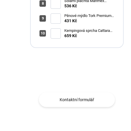
Solární plachta Marimex
průměr 3,6 m černá
536 Kč
Pěnové mýdlo Tork Premium
Antimikrobiální 1l S4
431 Kč
Kempingová sprcha Cattara
AKU
659 Kč
Máte otázku?
Obráťte se na nás.
Kontaktní formulář