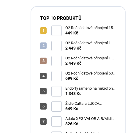
TOP 10 PRODUKTŮ
O2 Roční datové připojení 15
GB
449 Kč
O2 Roční datové připojení 1,2
TB
2 449 Kč
O2 Roční datové připojení 1,2
TB
2 449 Kč
O2 Roční datové připojení 50
GB
699 Kč
Endorfy rameno na mikrofon
Broadcast Low Profile Boom
1 343 Kč
Arm / 360st. rotace / kulová
hlava / černý
Židle Cattara LUCCA
kempingová skládací modrá
649 Kč
Adata XPG VALOR AIR/Midi
Tower/Transpar./Černá
826 Kč