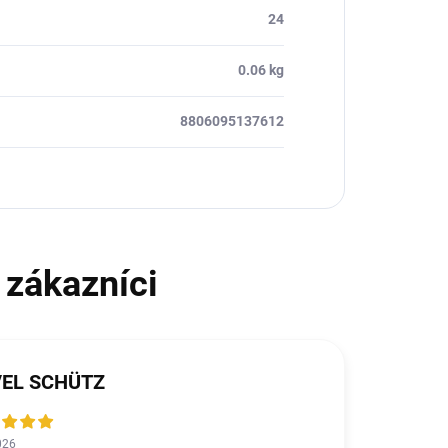
24
0.06 kg
8806095137612
VEL SCHÜTZ
026