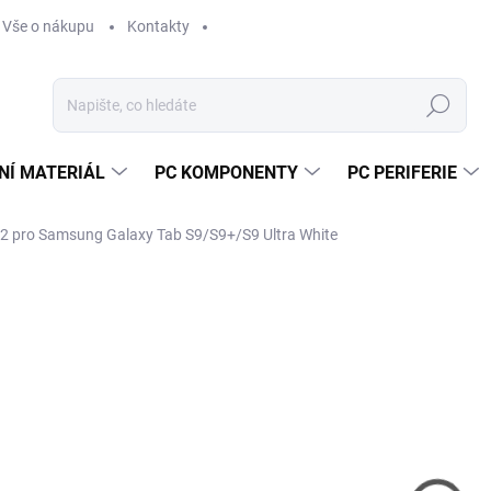
Vše o nákupu
Kontakty
Hledat
NÍ MATERIÁL
PC KOMPONENTY
PC PERIFERIE
2 pro Samsung Galaxy Tab S9/S9+/S9 Ultra White
Neohodnoceno
Podrobnosti hodnocení
ZNAČKA:
SAMSU
1 
1 4
Měr
SK
cena
MŮŽ
DO: