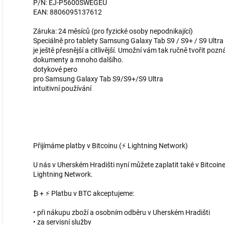
P/N: EJ-P5600SWEGEU
EAN: 8806095137612
Záruka: 24 měsíců (pro fyzické osoby nepodnikající)
Speciálně pro tablety Samsung Galaxy Tab S9 / S9+ / S9 Ultra
je ještě přesnější a citlivější. Umožní vám tak ručně tvořit po
dokumenty a mnoho dalšího.
dotykové pero
pro Samsung Galaxy Tab S9/S9+/S9 Ultra
intuitivní používání
Přijímáme platby v Bitcoinu (⚡ Lightning Network)
U nás v Uherském Hradišti nyní můžete zaplatit také v Bitcoine
Lightning Network.
₿ + ⚡ Platbu v BTC akceptujeme:
• při nákupu zboží a osobním odběru v Uherském Hradišti
• za servisní služby