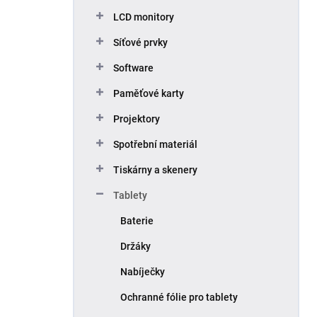
p
LCD monitory
a
n
Síťové prvky
e
Software
l
Paměťové karty
Projektory
Spotřební materiál
Tiskárny a skenery
Tablety
Baterie
Držáky
Nabíječky
Ochranné fólie pro tablety