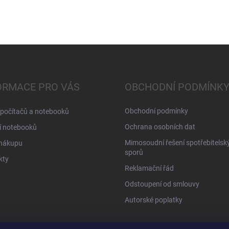
ORMACE PRO VÁS
OBCHODNÍ PODMÍNK
Obchodní podmínky
 počítačů a notebooků
Ochrana osobních dat
í notebooků
Mimosoudní řešení spotřebitelsk
 nákupu
sporů
kty
Reklamační řád
Odstoupení od smlouvy
Autorské poplatky