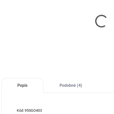
VYPRODÁNO
BLACKVIEW
Tab 60 WiFi
10.1-inch
HD+IPS
3 004 Kč
800x1280
2 483 Kč bez DPH
60Hz
4GB/128GB
Detail
A523 Octa-
core 1.8GHz
Camera Front
5MP Rear 8MP
5100mAh N
Popis
Podobné (4)
Kód: 95SGO403