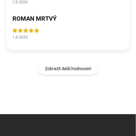
1.8.2026
ROMAN MRTVÝ
1.8.2026
Zobrazit další hodnocení
Z
á
p