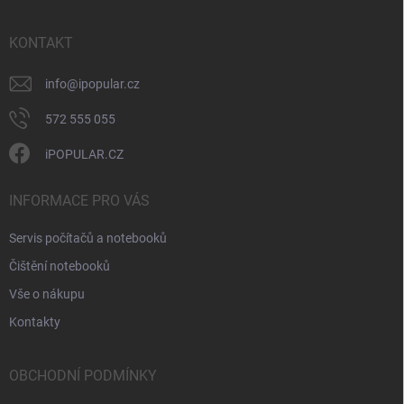
a
t
í
KONTAKT
info
@
ipopular.cz
572 555 055
iPOPULAR.CZ
INFORMACE PRO VÁS
Servis počítačů a notebooků
Čištění notebooků
Vše o nákupu
Kontakty
OBCHODNÍ PODMÍNKY