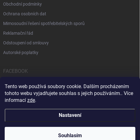
Obchodní podmínky
Ochrana osobních dat
Mimosoudní řešení spotřebitelských sporů
Reklamační řád
Odstoupení od smlouvy
Autorské poplatky
FACEBOOK
Tento web používá soubory cookie. Dalším procházením
tohoto webu vyjadřujete souhlas s jejich používáním.. Více
informací
zde
.
Servis počítačů a notebooků
Čištění notebooků
Kontakty
Nastavení
Copyright 2026
iPOPULAR.CZ
. Všechna práva vyhrazena.
Souhlasím