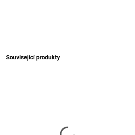
těla. Snadno přenosný a odolný reproduktor (IP67). Díky
odepínatelnému poutku snadno zavěsitelný na cestách i doma.
Speciální procesor šíř
DETAILNÍ INFORMACE
ZEPTAT SE
HLÍDAT
Související produkty
VYPRODÁNO
VYPRODÁNO
Transcend 32GB
Transcend 32GB SDHC
microSDHC UHS-I 400x
(Class10) UHS-I 400X