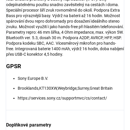
odepínatelnému poutku snadno zavěsitelný na cestách i doma.
Speciální procesor šíří zvuk rovnoměrně do okolí. Podpora Extra
Bass pro výraznější basy. Výdrž na baterii až 16 hodin. Možnost
spárování dvou repro dohromady pro dosažení ideálního stereo
zvuku. Možnost využití i jako hands-free při hlasitém telefonování.
Parametry repro: 46 mm šířka, 4 Ohm impedance, max. výkon 5W.
Bluetooth ver. 5.3, dosah 30 m. Podpora A2DP, AVRCP, HFP, HSP.
Podpora kodeku SBC, AAC. Vícesměrový mikrofon pro hands-
free. Integrovaná baterie 1400 mAh, výdrž 16 hodin, doba nabíjení
přes USB-C konektor 4,5 hodiny.
GPSR
Sony Europe B.V.
Brooklands,KT130XW,Weybridge,Surrey,Great Britain
https://services.sony.cz/supportmvc/cs/contact/
Doplňkové parametry