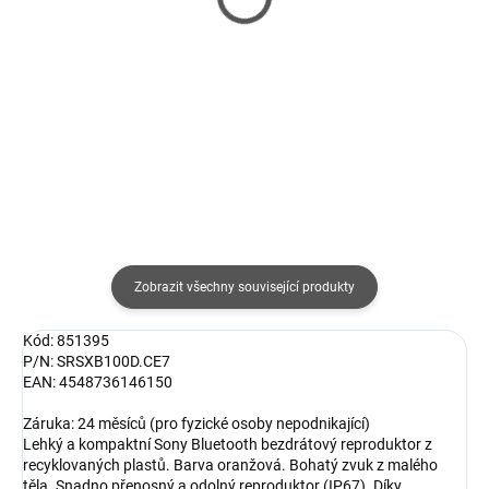
Premium (Class 10)
(Premium) paměťová
paměťová karta (s
karta
606 Kč
520 Kč
adaptérem)
501 Kč bez DPH
430 Kč bez DPH
Detail
Detail
Zobrazit všechny související produkty
Kód: 851395
P/N: SRSXB100D.CE7
EAN: 4548736146150
Záruka: 24 měsíců (pro fyzické osoby nepodnikající)
Lehký a kompaktní Sony Bluetooth bezdrátový reproduktor z
recyklovaných plastů. Barva oranžová. Bohatý zvuk z malého
těla. Snadno přenosný a odolný reproduktor (IP67). Díky