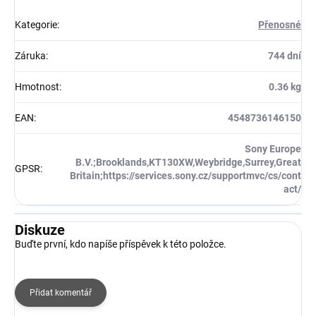
Kategorie
:
Přenosné
Záruka
:
744 dní
Hmotnost
:
0.36 kg
EAN
:
4548736146150
Sony Europe
B.V.;Brooklands,KT130XW,Weybridge,Surrey,Great
GPSR
:
Britain;https://services.sony.cz/supportmvc/cs/cont
act/
Diskuze
Buďte první, kdo napíše příspěvek k této položce.
Přidat komentář