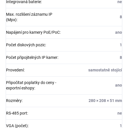
Integrovaná baterie
:
ne
Max. rozlišení záznamu IP
8
(Mpx)
:
Napájení pro kamery PoE/PoC
:
ano
Počet diskových pozic
:
1
Počet připojitelných IP kamer
:
8
Provedení
:
samostatně stojící
Připočítat poplatky do ceny -
ano
exportní eshopy
:
Rozměry
:
280 × 208 × 51 mm
RS-485 port
:
ne
VGA (počet)
:
1