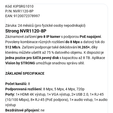
Kód: KIPSRG1010
P/N: NVR1120-8P
EAN: 9120072378997
Záruka: 24 měsíců (pro fyzické osoby nepodnikající)
Strong NVR1120-8P
Záznamové zařízení
pro 8 IP kamer
s podporou
PoE napájení
.
Povoleny kombinace různých rozlišení
do 8 Mpx
a datový tok do
512 Mb/s
. Zařízení podporuje také dekódování
H.265+
, díky
kterému můžete ušetřit až 75 % datového objemu. K dispozici je
jedna pozice pro SATA pevný disk
s kapacitou až 8 TB. Aplikace
Vision by STRONG
umožňuje snadnou správu sítě.
ZÁKLADNÍ SPECIFIKACE
Počet kanálů:
8
Podporovaná rozlišení:
8 Mpx, 5 Mpx, 4 Mpx, 720p
Porty:
1× HDMI 4K výstup, 1× VGA výstup, 2× USB 2.0, 1× RJ-45
(10/100 Mbps), 8× RJ-45 (PoE podpora), 1× audio vstup, 1× audio
výstup
Bezdrátové připojení:
ne