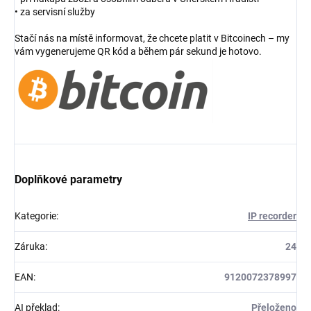
• za servisní služby
Stačí nás na místě informovat, že chcete platit v Bitcoinech – my
vám vygenerujeme QR kód a během pár sekund je hotovo.
Doplňkové parametry
Kategorie
:
IP recorder
Záruka
:
24
EAN
:
9120072378997
AI překlad
:
Přeloženo