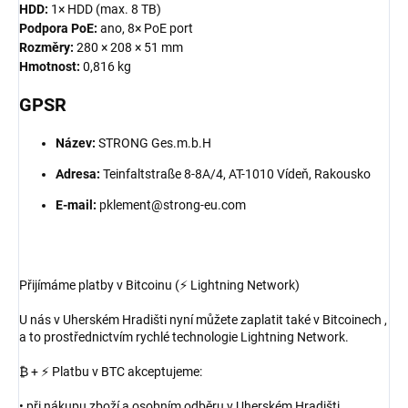
HDD:
1× HDD (max. 8 TB)
Podpora PoE:
ano, 8× PoE port
Rozměry:
280 × 208 × 51 mm
Hmotnost:
0,816 kg
GPSR
Název:
STRONG Ges.m.b.H
Adresa:
Teinfaltstraße 8-8A/4, AT-1010 Vídeň, Rakousko
E-mail:
pklement@strong-eu.com
Přijímáme platby v Bitcoinu (⚡ Lightning Network)
U nás v Uherském Hradišti nyní můžete zaplatit také v Bitcoinech ,
a to prostřednictvím rychlé technologie Lightning Network.
₿ + ⚡ Platbu v BTC akceptujeme:
• při nákupu zboží a osobním odběru v Uherském Hradišti