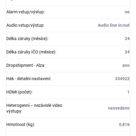
Alarm vstup/výstup
:
ne
Audio vstup/výstup
:
Audio line in/out
Délka záruky (měsíce)
:
24
Délka záruky IČO (měsíce)
:
24
Dropshipment - Alza
:
ano
Hák - detailní nastavení
:
334922
HDMI (počet)
:
1
Heterogenní – nezávislé video
neuvedeno
výstupy
:
Hmotnost (kg)
:
0,816