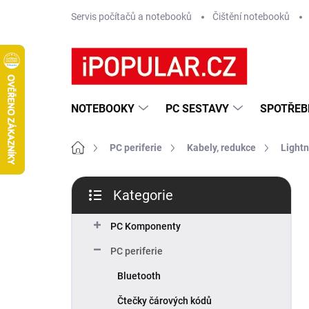
Přejít
Servis počítačů a notebooků
Čištění notebooků
na
obsah
NOTEBOOKY
PC SESTAVY
SPOTŘEB
Domů
PC periferie
Kabely, redukce
Lightn
P
Kategorie
o
Přeskočit
s
kategorie
t
PC Komponenty
r
PC periferie
a
n
Bluetooth
n
Čtečky čárových kódů
í