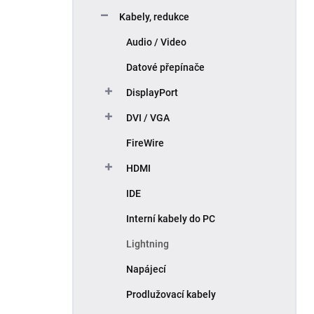
p
Kabely, redukce
a
n
Audio / Video
e
Datové přepínače
l
DisplayPort
DVI / VGA
FireWire
HDMI
IDE
Interní kabely do PC
Lightning
Napájecí
Prodlužovací kabely