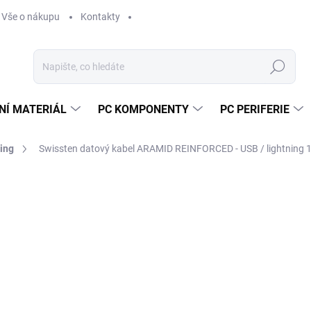
Vše o nákupu
Kontakty
Hledat
NÍ MATERIÁL
PC KOMPONENTY
PC PERIFERIE
ing
Swissten datový kabel ARAMID REINFORCED - USB / lightning 1
Neohodnoceno
Podrobnosti hodnocení
ZNAČKA:
SWISST
2
241
Měr
SK
cena
MŮŽ
DO: