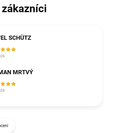
VEL SCHÜTZ
026
MAN MRTVÝ
026
ocení