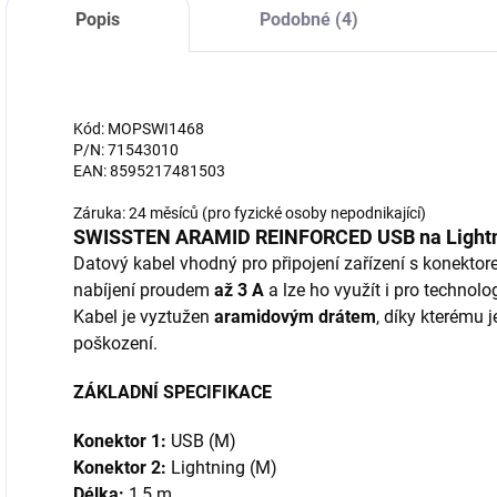
Popis
Podobné (4)
Kód: MOPSWI1468
P/N: 71543010
EAN: 8595217481503
Záruka: 24 měsíců (pro fyzické osoby nepodnikající)
SWISSTEN ARAMID REINFORCED USB na Lightni
Datový kabel vhodný pro připojení zařízení s konekto
nabíjení proudem
až 3 A
a lze ho využít i pro technol
Kabel je vyztužen
aramidovým drátem
, díky kterému 
poškození.
ZÁKLADNÍ SPECIFIKACE
Konektor 1:
USB (M)
Konektor 2:
Lightning (M)
Délka:
1,5 m