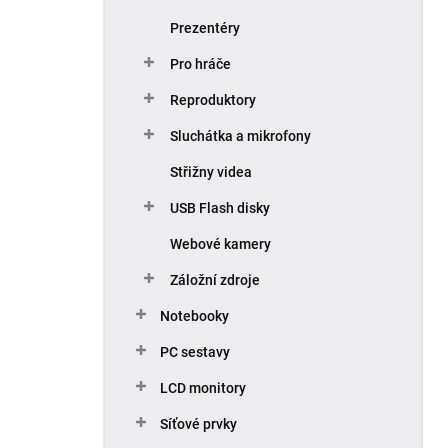
Prezentéry
Pro hráče
Reproduktory
Sluchátka a mikrofony
Střižny videa
USB Flash disky
Webové kamery
Záložní zdroje
Notebooky
PC sestavy
LCD monitory
Síťové prvky