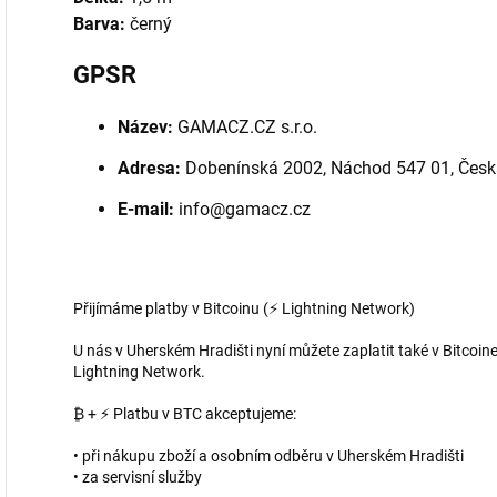
Barva:
černý
GPSR
Název:
GAMACZ.CZ s.r.o.
Adresa:
Dobenínská 2002, Náchod 547 01, Česká
E-mail:
info@gamacz.cz
Přijímáme platby v Bitcoinu (⚡ Lightning Network)
U nás v Uherském Hradišti nyní můžete zaplatit také v Bitcoine
Lightning Network.
₿ + ⚡ Platbu v BTC akceptujeme:
• při nákupu zboží a osobním odběru v Uherském Hradišti
• za servisní služby