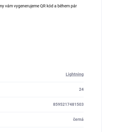
 – my vám vygenerujeme QR kód a během pár
Lightning
24
8595217481503
černá