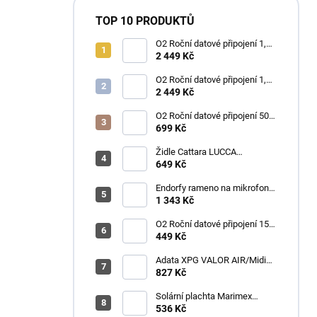
TOP 10 PRODUKTŮ
O2 Roční datové připojení 1,2
TB
2 449 Kč
O2 Roční datové připojení 1,2
TB
2 449 Kč
O2 Roční datové připojení 50
GB
699 Kč
Židle Cattara LUCCA
kempingová skládací modrá
649 Kč
Endorfy rameno na mikrofon
Broadcast Low Profile Boom
1 343 Kč
Arm / 360st. rotace / kulová
hlava / černý
O2 Roční datové připojení 15
GB
449 Kč
Adata XPG VALOR AIR/Midi
Tower/Transpar./Černá
827 Kč
Solární plachta Marimex
průměr 3,6 m černá
536 Kč