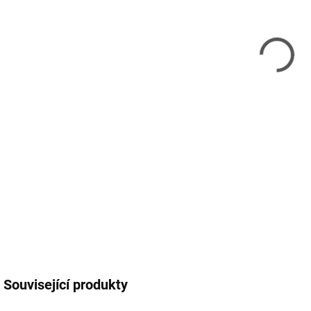
12.
MOŽ
SWI
Dato
kon
nabí
rych
DETA
Související produkty