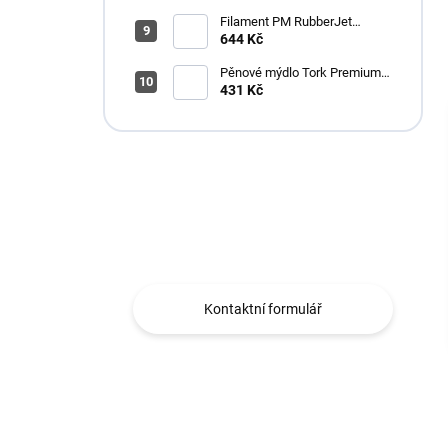
Filament PM RubberJet
TPE88 (pružná) 1,75mm,
644 Kč
černá, 0,5kg
Pěnové mýdlo Tork Premium
Antimikrobiální 1l S4
431 Kč
Máte otázku?
Obráťte se na nás.
Kontaktní formulář