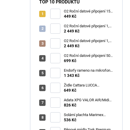
TOP 10 PRODUKTŮ
O2 Roční datové připojení 15
GB
449 Kč
O2 Roční datové připojení 1,2
TB
2 449 Kč
O2 Roční datové připojení 1,2
TB
2 449 Kč
O2 Roční datové připojení 50
GB
699 Kč
Endorfy rameno na mikrofon
Broadcast Low Profile Boom
1 343 Kč
Arm / 360st. rotace / kulová
hlava / černý
Židle Cattara LUCCA
kempingová skládací modrá
649 Kč
Adata XPG VALOR AIR/Midi
Tower/Transpar./Černá
826 Kč
Solární plachta Marimex
průměr 3,6 m černá
536 Kč
Pěnové mýdlo Tork Premium