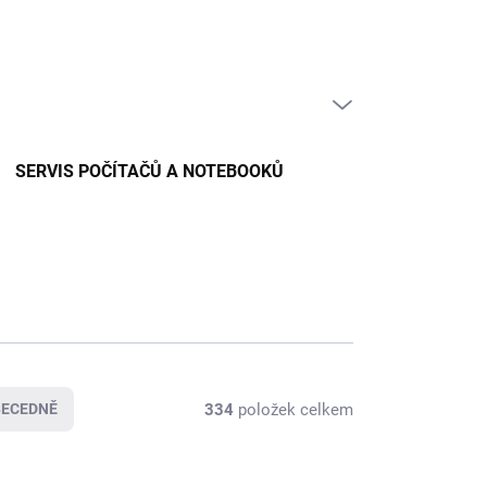
PRÁZDNÝ KOŠÍK
NÁKUPNÍ
KOŠÍK
SERVIS POČÍTAČŮ A NOTEBOOKŮ
334
položek celkem
BECEDNĚ