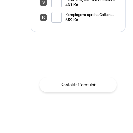
Antimikrobiální 1l S4
431 Kč
Kempingová sprcha Cattara
AKU
659 Kč
Máte otázku?
Obráťte se na nás.
Kontaktní formulář