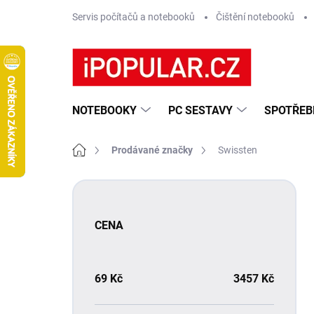
Přejít
Servis počítačů a notebooků
Čištění notebooků
na
obsah
NOTEBOOKY
PC SESTAVY
SPOTŘEB
Domů
Prodávané značky
Swissten
P
o
s
CENA
t
r
a
n
69
Kč
3457
Kč
n
í