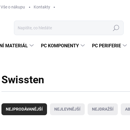
Vše o nákupu
Kontakty
Hledat
NÍ MATERIÁL
PC KOMPONENTY
PC PERIFERIE
Swissten
Ř
a
NEJPRODÁVANĚJŠÍ
NEJLEVNĚJŠÍ
NEJDRAŽŠÍ
A
z
e
n
V