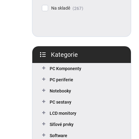
p
Na skladě
267
a
n
e
l
Kategorie
Přeskočit
kategorie
PC Komponenty
PC periferie
Notebooky
PC sestavy
LCD monitory
Síťové prvky
Software