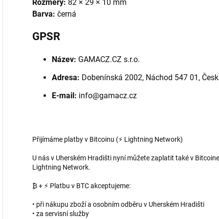
Rozměry:
82 × 29 × 10 mm
Barva:
černá
GPSR
Název:
GAMACZ.CZ s.r.o.
Adresa:
Dobenínská 2002, Náchod 547 01, Česká
E-mail:
info@gamacz.cz
Přijímáme platby v Bitcoinu (⚡ Lightning Network)
U nás v Uherském Hradišti nyní můžete zaplatit také v Bitcoine
Lightning Network.
₿ + ⚡ Platbu v BTC akceptujeme:
• při nákupu zboží a osobním odběru v Uherském Hradišti
• za servisní služby