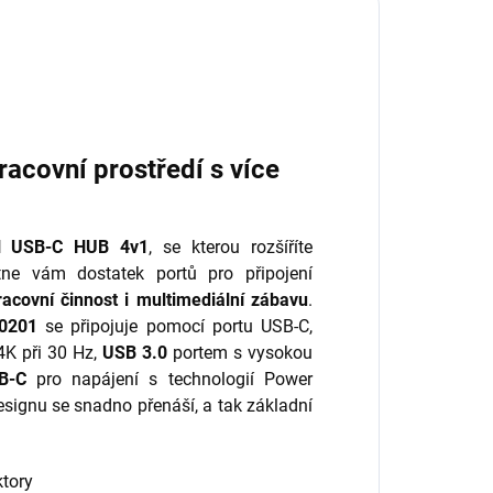
covní prostředí s více
EN USB-C HUB 4v1
, se kterou rozšíříte
tne vám dostatek portů pro připojení
pracovní činnost i multimediální zábavu
.
40201
se připojuje pomocí portu USB-C,
4K při 30 Hz,
USB 3.0
portem s vysokou
B-C
pro napájení s technologií Power
signu se snadno přenáší, a tak základní