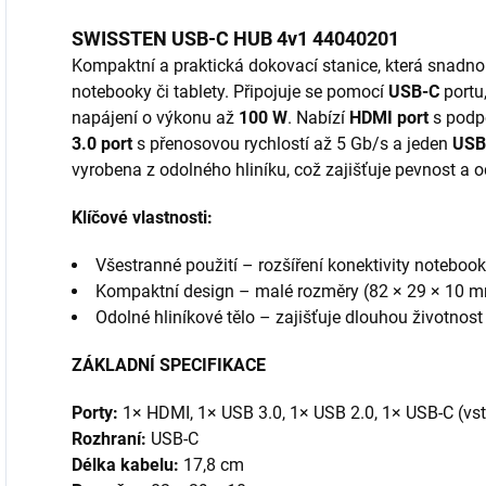
SWISSTEN USB-C HUB 4v1 44040201
Kompaktní a praktická dokovací stanice, která snadno r
notebooky či tablety. Připojuje se pomocí
USB-C
portu,
napájení o výkonu až
100 W
. Nabízí
HDMI port
s podpo
3.0 port
s přenosovou rychlostí až 5 Gb/s a jeden
USB
vyrobena z odolného hliníku, což zajišťuje pevnost a o
Klíčové vlastnosti:
Všestranné použití – rozšíření konektivity notebooku
Kompaktní design – malé rozměry (82 × 29 × 10 mm
Odolné hliníkové tělo – zajišťuje dlouhou životnos
ZÁKLADNÍ SPECIFIKACE
Porty:
1× HDMI, 1× USB 3.0, 1× USB 2.0, 1× USB-C (vs
Rozhraní:
USB-C
Délka kabelu:
17,8 cm