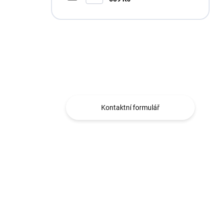
Máte otázku?
Obráťte se na nás.
Kontaktní formulář