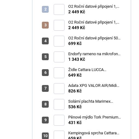
O2 Roční datové připojení 1,2
TB
2 449 Kč
O2 Roční datové připojení 1,2
TB
2 449 Kč
O2 Roční datové připojení 50
GB
699 Kč
Endorfy rameno na mikrofon
Broadcast Low Profile Boom
1 343 Kč
Arm / 360st. rotace / kulová
hlava / černý
Židle Cattara LUCCA
kempingová skládací modrá
649 Kč
Adata XPG VALOR AIR/Midi
Tower/Transpar./Černá
826 Kč
Solární plachta Marimex
průměr 3,6 m černá
536 Kč
Pěnové mýdlo Tork Premium
Antimikrobiální 1l S4
431 Kč
Kempingová sprcha Cattara
AKU
659 Kč