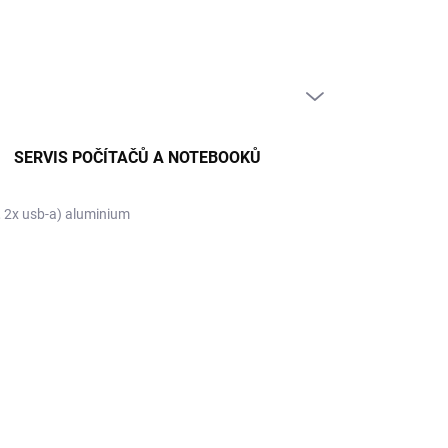
PRÁZDNÝ KOŠÍK
NÁKUPNÍ
KOŠÍK
SERVIS POČÍTAČŮ A NOTEBOOKŮ
, 2x usb-a) aluminium
EN
21 Kč
 Kč bez DPH
ná
PRODÁNO
:
NOSTI DORUČENÍ