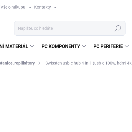
Vše o nákupu
Kontakty
Hledat
NÍ MATERIÁL
PC KOMPONENTY
PC PERIFERIE
tanice, replikátory
Swissten usb-c hub 4-in-1 (usb-c 100w, hdmi 4k
Neohodnoceno
Podrobnosti hodnocení
ZNAČKA:
SWISST
6
513
Měr
VY
cena
MOŽ