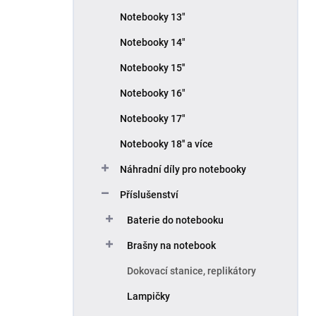
p
Notebooky 13"
a
n
Notebooky 14"
e
Notebooky 15''
l
Notebooky 16"
Notebooky 17"
Notebooky 18'' a více
Náhradní díly pro notebooky
Příslušenství
Baterie do notebooku
Brašny na notebook
Dokovací stanice, replikátory
Lampičky