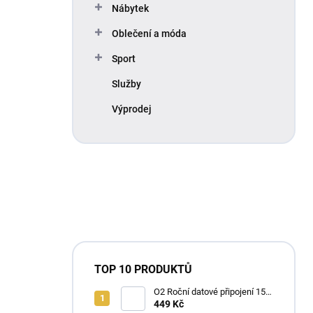
Nábytek
Oblečení a móda
Sport
Služby
Výprodej
TOP 10 PRODUKTŮ
O2 Roční datové připojení 15
GB
449 Kč