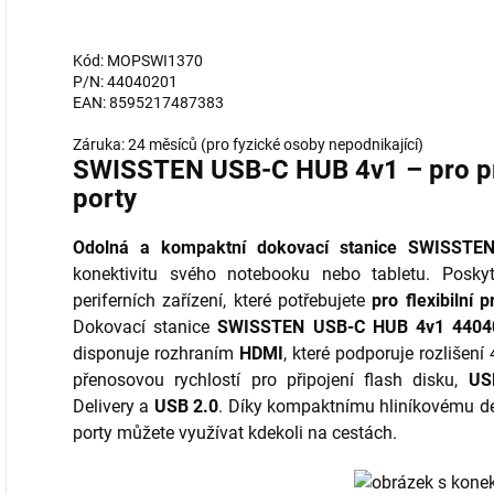
Kód: MOPSWI1370
P/N: 44040201
EAN: 8595217487383
Záruka: 24 měsíců (pro fyzické osoby nepodnikající)
SWISSTEN USB-C HUB 4v1 – pro pra
porty
Odolná a kompaktní dokovací stanice SWISST
konektivitu svého notebooku nebo tabletu. Posky
periferních zařízení, které potřebujete
pro flexibilní 
Dokovací stanice
SWISSTEN USB-C HUB 4v1 440
disponuje rozhraním
HDMI
, které podporuje rozlišení 
přenosovou rychlostí pro připojení flash disku,
US
Delivery a
USB 2.0
. Díky kompaktnímu hliníkovému de
porty můžete využívat kdekoli na cestách.