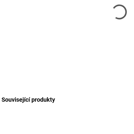
SWI
víc
SWI
kon
vám 
DETA
Související produkty