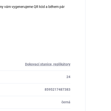
 – my vám vygenerujeme QR kód a během pár
Dokovací stanice, replikátory
24
8595217487383
černá