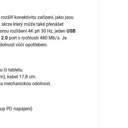
ozšíří konektivitu zařízení, jako jsou
 skrze který může také přenášet
rou rozlišení 4K při 30 Hz, jeden
USB
 2.0
port s rychlostí 480 Mb/s. Je
dolnost vůči opotřebení.
 či tabletu.
), kabel 17,8 cm.
t a mechanickou odolnost.
tup PD napájení)