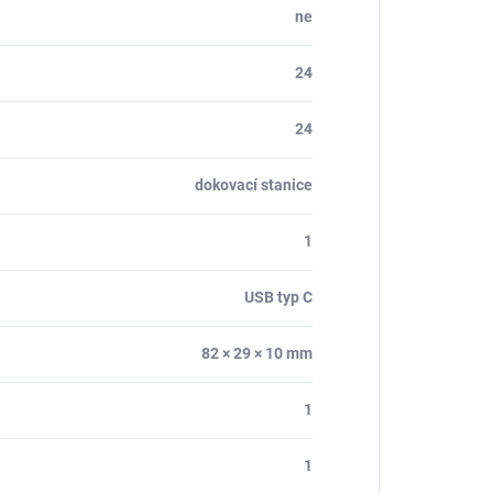
ne
24
24
dokovací stanice
1
USB typ C
82 × 29 × 10 mm
1
1