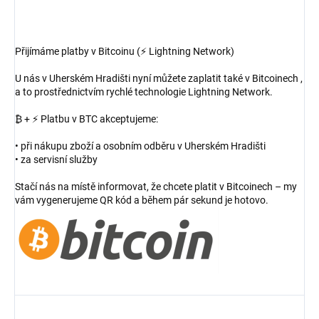
Přijímáme platby v Bitcoinu (⚡ Lightning Network)
U nás v Uherském Hradišti nyní můžete zaplatit také v Bitcoinech ,
a to prostřednictvím rychlé technologie Lightning Network.
₿ + ⚡ Platbu v BTC akceptujeme:
• při nákupu zboží a osobním odběru v Uherském Hradišti
• za servisní služby
Stačí nás na místě informovat, že chcete platit v Bitcoinech – my
vám vygenerujeme QR kód a během pár sekund je hotovo.