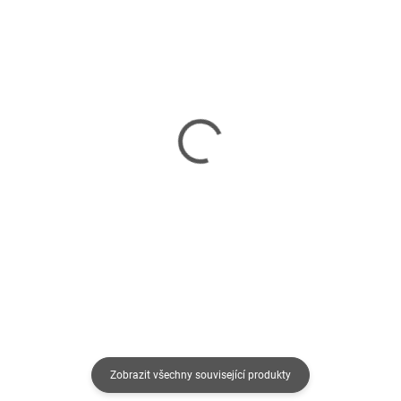
SKLADEM
SKLADEM
(>5 KS)
(>5 KS)
Termoska na jídlo G21
Shaker G21 beECO
500 ml - pískově béžová
Fitness 450 ml, růžový
490 Kč
99 Kč
405 Kč bez DPH
82 Kč bez DPH
Do košíku
Do košíku
Zobrazit všechny související produkty