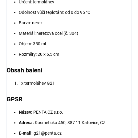
Určení: termoláhev
Odolnost vůči teplotám: od 0 do 95 °C
Barva: nerez
Materiál: nerezová ocel (č. 304)
Objem: 350 ml
Rozměry: 20 x 6,5 cm
Obsah balení
1x termoláhev G21
GPSR
Název:
PENTA CZ s.r.o.
Adresa:
Kosmetická 450, 387 11 Katovice, CZ
E-mail:
g21@penta.cz