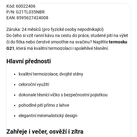
Kód: 60022406
P/N: G21TL035NBR
EAN: 8595627424008
Záruka: 24 měsíců (pro fyzické osoby nepodnikající)
Do čeho si vzít ranní kávu na cestu do práce, studené pití na výlet
či do fitka nebo čerstvé smoothie na svačinu? Naplňte
termosku
G21
, která má kvalitní termoizolaci i spolehlivé těsnění.
Hlavní přednosti
kvalitní termoizolace, dvojité stěny
celoroční využití
dokonale těsnící víčko s bezpečnostní pojistkou
pohodlné pití přímo z lahve
elegantní minimalistický design
Zahřeje i večer, osvěží i zítra