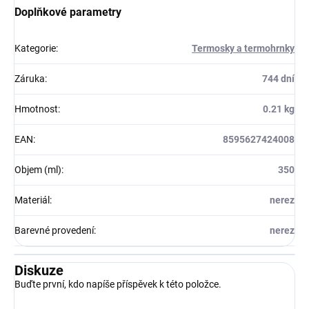
Doplňkové parametry
Kategorie
:
Termosky a termohrnky
Záruka
:
744 dní
Hmotnost
:
0.21 kg
EAN
:
8595627424008
Objem (ml)
:
350
Materiál
:
nerez
Barevné provedení
:
nerez
Diskuze
Buďte první, kdo napíše příspěvek k této položce.