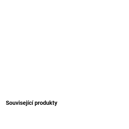
12.8.2026
MOŽNOSTI
DORUČENÍ
−
+
Přidat do košíku
Perfektní termoizolace, dvojité stěny, výborně těsnící víčko s
pojistkou. Termohrnky G21 udrží nápoje teplé až 12 hodin,
studené až 24 hodin.
DETAILNÍ INFORMACE
ZEPTAT SE
HLÍDAT
Související produkty