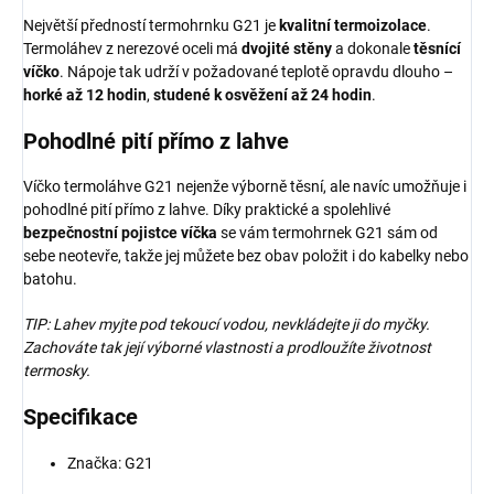
Největší předností termohrnku G21 je
kvalitní termoizolace
.
Termoláhev z nerezové oceli má
dvojité stěny
a dokonale
těsnící
víčko
. Nápoje tak udrží v požadované teplotě opravdu dlouho –
horké až 12 hodin
,
studené k osvěžení až 24 hodin
.
Pohodlné pití přímo z lahve
Víčko termoláhve G21 nejenže výborně těsní, ale navíc umožňuje i
pohodlné pití přímo z lahve. Díky praktické a spolehlivé
bezpečnostní pojistce víčka
se vám termohrnek G21 sám od
sebe neotevře, takže jej můžete bez obav položit i do kabelky nebo
batohu.
TIP: Lahev myjte pod tekoucí vodou, nevkládejte ji do myčky.
Zachováte tak její výborné vlastnosti a prodloužíte životnost
termosky.
Specifikace
Značka: G21