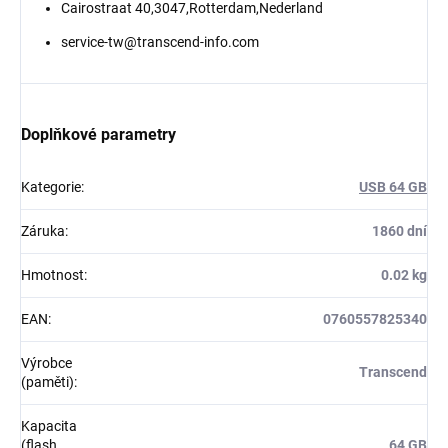
Cairostraat 40,3047,Rotterdam,Nederland
service-tw@transcend-info.com
Doplňkové parametry
Kategorie
:
USB 64 GB
Záruka
:
1860 dní
Hmotnost
:
0.02 kg
EAN
:
0760557825340
Výrobce
Transcend
(paměti)
:
Kapacita
(flash
64 GB