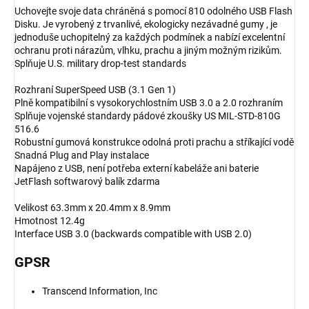
Uchovejte svoje data chráněná s pomocí 810 odolného USB Flash
Disku. Je vyrobený z trvanlivé, ekologicky nezávadné gumy , je
jednoduše uchopitelný za každých podmínek a nabízí excelentní
ochranu proti nárazům, vlhku, prachu a jiným možným rizikům.
Splňuje U.S. military drop-test standards
Rozhraní SuperSpeed USB (3.1 Gen 1)
Plně kompatibilní s vysokorychlostním USB 3.0 a 2.0 rozhraním
Splňuje vojenské standardy pádové zkoušky US MIL-STD-810G
516.6
Robustní gumová konstrukce odolná proti prachu a stříkající vodě
Snadná Plug and Play instalace
Napájeno z USB, není potřeba externí kabeláže ani baterie
JetFlash softwarový balík zdarma
Velikost 63.3mm x 20.4mm x 8.9mm
Hmotnost 12.4g
Interface USB 3.0 (backwards compatible with USB 2.0)
GPSR
Transcend Information, Inc