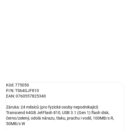
−
+
Přidat do košíku
Transcend 64GB JetFlash 810, USB 3.1 (Gen 1) flash disk,
černo/zelený, odolá nárazu, tlaku, prachu i vodě, 100MB/s R,
50MB/s W
DETAILNÍ INFORMACE
ZEPTAT SE
HLÍDAT
Kód: 775050
P/N: TS64GJF810
EAN: 0760557825340
Záruka: 24 měsíců (pro fyzické osoby nepodnikající)
Transcend 64GB JetFlash 810, USB 3.1 (Gen 1) flash disk,
černo/zelený, odolá nárazu, tlaku, prachu i vodě, 100MB/s R,
50MB/s W