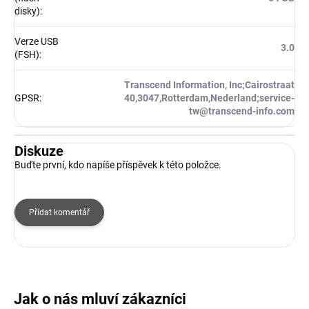
disky)
:
Verze USB
3.0
(FSH)
:
Transcend Information, Inc;Cairostraat
GPSR
:
40,3047,Rotterdam,Nederland;service-
tw@transcend-info.com
Diskuze
Buďte první, kdo napíše příspěvek k této položce.
Přidat komentář