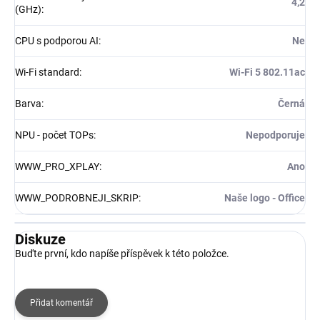
4,2
(GHz)
:
CPU s podporou AI
:
Ne
Wi-Fi standard
:
Wi-Fi 5 802.11ac
Barva
:
Černá
NPU - počet TOPs
:
Nepodporuje
WWW_PRO_XPLAY
:
Ano
WWW_PODROBNEJI_SKRIP
:
Naše logo - Office
Diskuze
Buďte první, kdo napíše příspěvek k této položce.
Přidat komentář