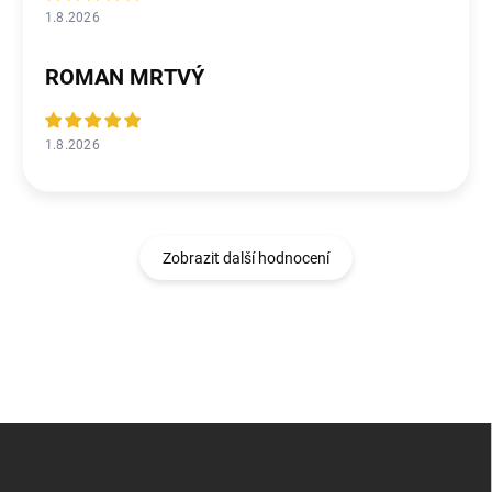
1.8.2026
ROMAN MRTVÝ
1.8.2026
Zobrazit další hodnocení
Z
á
p