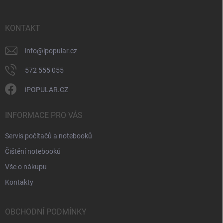
a
t
í
KONTAKT
info
@
ipopular.cz
572 555 055
iPOPULAR.CZ
INFORMACE PRO VÁS
Servis počítačů a notebooků
Čištění notebooků
Vše o nákupu
Kontakty
OBCHODNÍ PODMÍNKY