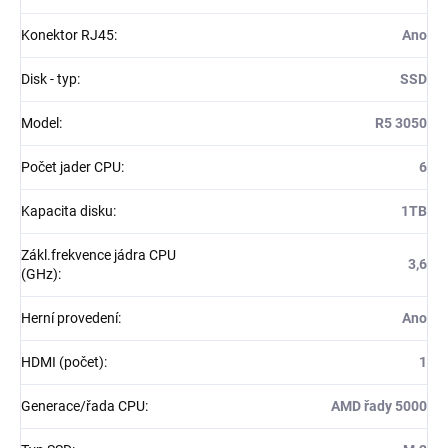
Konektor RJ45
:
Ano
Disk - typ
:
SSD
Model
:
R5 3050
Počet jader CPU
:
6
Kapacita disku
:
1TB
Zákl.frekvence jádra CPU
3,6
(GHz)
:
Herní provedení
:
Ano
HDMI (počet)
:
1
Generace/řada CPU
:
AMD řady 5000