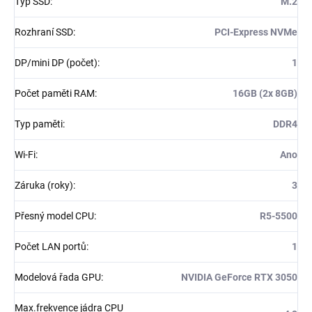
Typ SSD
:
M.2
Rozhraní SSD
:
PCI-Express NVMe
DP/mini DP (počet)
:
1
Počet paměti RAM
:
16GB (2x 8GB)
Typ paměti
:
DDR4
Wi-Fi
:
Ano
Záruka (roky)
:
3
Přesný model CPU
:
R5-5500
Počet LAN portů
:
1
Modelová řada GPU
:
NVIDIA GeForce RTX 3050
Max.frekvence jádra CPU