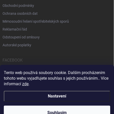
Obchodní podmínky
Ochrana osobních dat
Mimosoudní řešení spotřebitelských sporů
Reklamační řád
Odstoupení od smlouvy
Autorské poplatky
FACEBOOK
Tento web používá soubory cookie. Dalším procházením
tohoto webu vyjadřujete souhlas s jejich používáním.. Více
informací
zde
.
Servis počítačů a notebooků
Čištění notebooků
Kontakty
Nastavení
Copyright 2026
iPOPULAR.CZ
. Všechna práva vyhrazena.
Souhlasím