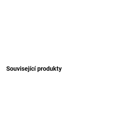
−
+
Přidat do košíku
DETAILNÍ INFORMACE
ZEPTAT SE
HLÍDAT
Související produkty
NOVINKA
TIP
TIP
SKLADEM
(>5 KS)
SKLADEM