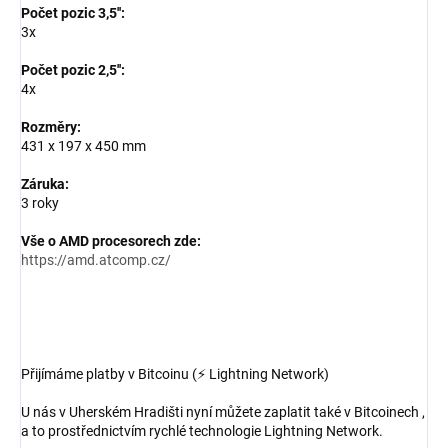
Počet pozic 3,5'':
3x
Počet pozic 2,5'':
4x
Rozměry:
431 x 197 x 450 mm
Záruka:
3 roky
Vše o AMD procesorech zde:
https://amd.atcomp.cz/
Přijímáme platby v Bitcoinu (⚡ Lightning Network)
U nás v Uherském Hradišti nyní můžete zaplatit také v Bitcoinech ,
a to prostřednictvím rychlé technologie Lightning Network.