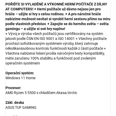
POŘIĎTE SI VYLADĚNÉ A VÝKONNÉ HERNÍ POČÍTAČE Z DÍLNY
AT COMPUTERS! + Herní počítače už dávno nejsou jen pro
hráče – užijte si hry s celou rodinou. + A pro náročné hráče
nabízíme možnost nechat si vyrobit herní sestavu přímo na míru
podle vlastních představ. + Zapojte se do herního světa – světa
gamingu – a užijte si své hry naplno!
+ Vývoj a výroba všech počítačů jsou certifikovány na systém
jakosti podle ČSN EN ISO 9001 a ISO 14001 + Všechny počítače
prochází sofistikovaným systémem výroby, který zahrnuje
několikanásobnou kontrolu funkčnosti každé z částí počítače +
Všechna nabízená řešení prošla náročnými testy kompatibility,
máte zaručenu 100% stabilitu a funkčnost pod zvoleným
operačním systémem
Operační systém:
Windows 11 Home
Procesor:
AMD Ryzen 5 5500 s chladičem Akasa/Arctic
Zákl. deska
ASUS TUF GAMING