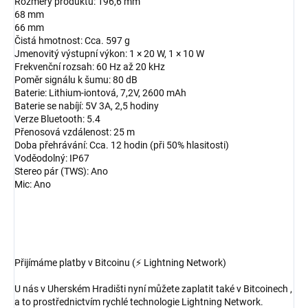
Rozměry produktu: 196,6 mm
68 mm
66 mm
Čistá hmotnost: Cca. 597 g
Jmenovitý výstupní výkon: 1 × 20 W, 1 × 10 W
Frekvenční rozsah: 60 Hz až 20 kHz
Poměr signálu k šumu: 80 dB
Baterie: Lithium-iontová, 7,2V, 2600 mAh
Baterie se nabíjí: 5V 3A, 2,5 hodiny
Verze Bluetooth: 5.4
Přenosová vzdálenost: 25 m
Doba přehrávání: Cca. 12 hodin (při 50% hlasitosti)
Voděodolný: IP67
Stereo pár (TWS): Ano
Mic: Ano
Přijímáme platby v Bitcoinu (⚡ Lightning Network)
U nás v Uherském Hradišti nyní můžete zaplatit také v Bitcoinech ,
a to prostřednictvím rychlé technologie Lightning Network.