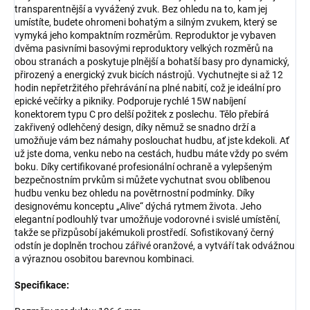
transparentnější a vyvážený zvuk. Bez ohledu na to, kam jej
umístíte, budete ohromeni bohatým a silným zvukem, který se
vymyká jeho kompaktním rozměrům. Reproduktor je vybaven
dvěma pasivními basovými reproduktory velkých rozměrů na
obou stranách a poskytuje plnější a bohatší basy pro dynamický,
přirozený a energický zvuk bicích nástrojů. Vychutnejte si až 12
hodin nepřetržitého přehrávání na plné nabití, což je ideální pro
epické večírky a pikniky. Podporuje rychlé 15W nabíjení
konektorem typu C pro delší požitek z poslechu. Tělo přebírá
zakřivený odlehčený design, díky němuž se snadno drží a
umožňuje vám bez námahy poslouchat hudbu, ať jste kdekoli. Ať
už jste doma, venku nebo na cestách, hudbu máte vždy po svém
boku. Díky certifikované profesionální ochraně a vylepšeným
bezpečnostním prvkům si můžete vychutnat svou oblíbenou
hudbu venku bez ohledu na povětrnostní podmínky. Díky
designovému konceptu „Alive“ dýchá rytmem života. Jeho
elegantní podlouhlý tvar umožňuje vodorovné i svislé umístění,
takže se přizpůsobí jakémukoli prostředí. Sofistikovaný černý
odstín je doplněn trochou zářivé oranžové, a vytváří tak odvážnou
a výraznou osobitou barevnou kombinaci.
Specifikace: