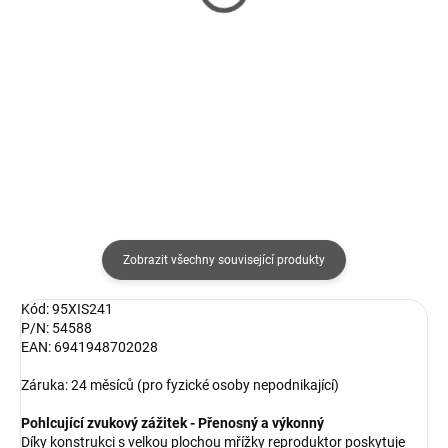
(Ultimate) MLC
karta, Class 10
paměťová karta
289 Kč
751 Kč
239 Kč bez DPH
621 Kč bez DPH
Detail
Detail
Zobrazit všechny související produkty
Kód: 95XIS241
P/N: 54588
EAN: 6941948702028
Záruka: 24 měsíců (pro fyzické osoby nepodnikající)
Pohlcující zvukový zážitek - Přenosný a výkonný
Díky konstrukci s velkou plochou mřížky reproduktor poskytuje