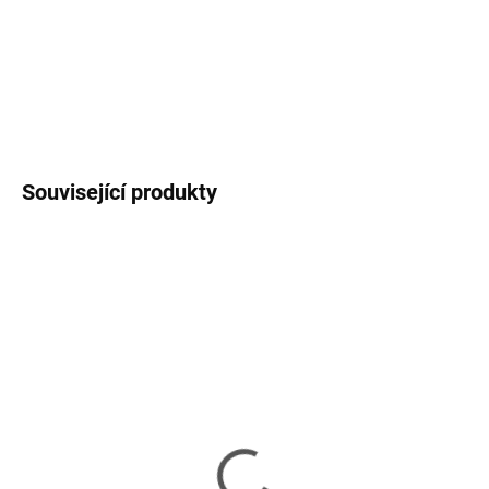
MOŽNOSTI
DORUČENÍ
DETAILNÍ INFORMACE
ZEPTAT SE
HLÍDAT
Související produkty
VYPRODÁNO
VYPRODÁNO
Transcend 16GB SDHC
Transcend 32GB SDHC
(Class 10) UHS-I 600x
průmyslová paměťová