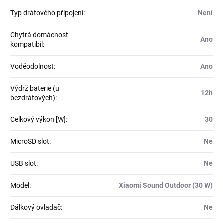
Typ drátového připojení
:
Není
Chytrá domácnost
Ano
kompatibil
:
Voděodolnost
:
Ano
Výdrž baterie (u
12h
bezdrátových)
:
Celkový výkon [W]
:
30
MicroSD slot
:
Ne
USB slot
:
Ne
Model
:
Xiaomi Sound Outdoor (30 W)
Dálkový ovladač
:
Ne