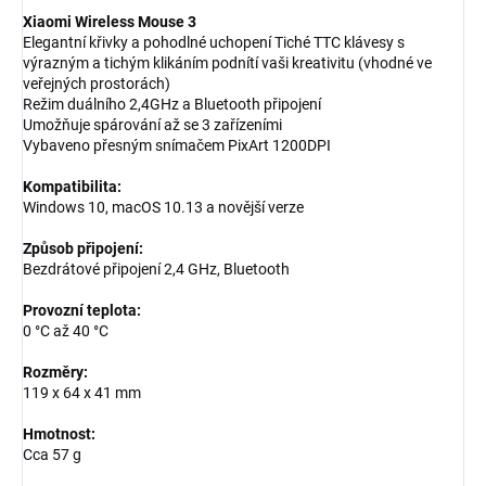
Xiaomi Wireless Mouse 3
Elegantní křivky a pohodlné uchopení Tiché TTC klávesy s
výrazným a tichým klikáním podnítí vaši kreativitu (vhodné ve
veřejných prostorách)
Režim duálního 2,4GHz a Bluetooth připojení
Umožňuje spárování až se 3 zařízeními
Vybaveno přesným snímačem PixArt 1200DPI
Kompatibilita:
Windows 10, macOS 10.13 a novější verze
Způsob připojení:
Bezdrátové připojení 2,4 GHz, Bluetooth
Provozní teplota:
0 °C až 40 °C
Rozměry:
119 x 64 x 41 mm
Hmotnost:
Cca 57 g