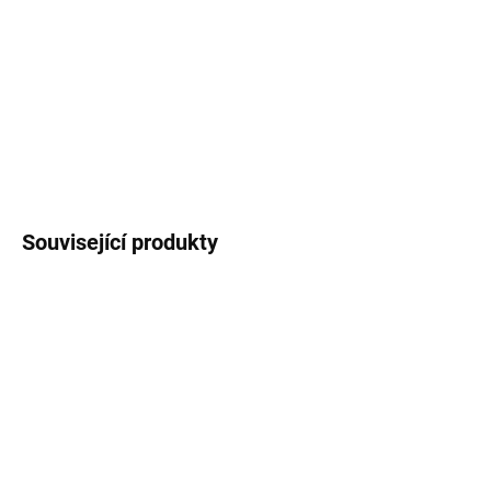
−
+
Přidat do košíku
DETAILNÍ INFORMACE
ZEPTAT SE
HLÍDAT
Související produkty
SKLADEM
VYPRODÁNO
(>5 KS)