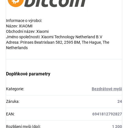
Informace o výrobci:
Název: XIAOMI
Obchodní název: Xiaomi
Jméno společnosti: Xiaomi Technology Netherland B.V
Adresa: Prinses Beatrixlaan 582, 2595 BM, The Hague, The
Netherlands
Doplňkové parametry
Kategorie
:
Bezdrátové myši
Záruka
:
24
EAN
:
6941812792827
Rozlišení myši (dpi)
:
1 200