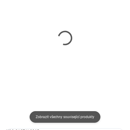
SKLADEM
VYPRODÁNO
(2 KS)
AKCE CHROMEBOX 5 -
HP
i7-1355U/256GB-
Pro/t550/Tiny/J6412/4GB/32GB
ssd/2x8G D4/CHOS
SSD/UHD/HP ThinPro/3R
16 617 Kč
13 084 Kč
13 733 Kč bez DPH
10 813 Kč bez DPH
Detail
Do košíku
Zobrazit všechny související produkty