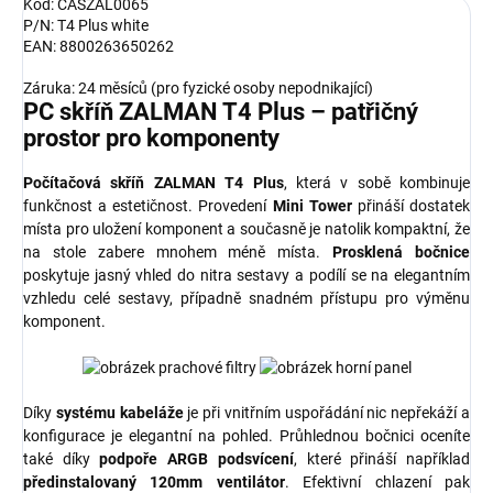
Kód: CASZAL0065
P/N: T4 Plus white
EAN: 8800263650262
Záruka: 24 měsíců (pro fyzické osoby nepodnikající)
PC skříň ZALMAN T4 Plus – patřičný
prostor pro komponenty
Počítačová skříň ZALMAN T4 Plus
, která v sobě kombinuje
funkčnost a estetičnost. Provedení
Mini Tower
přináší dostatek
místa pro uložení komponent a současně je natolik kompaktní, že
na stole zabere mnohem méně místa.
Prosklená bočnice
poskytuje jasný vhled do nitra sestavy a podílí se na elegantním
vzhledu celé sestavy, případně snadném přístupu pro výměnu
komponent.
Díky
systému kabeláže
je při vnitřním uspořádání nic nepřekáží a
konfigurace je elegantní na pohled. Průhlednou bočnici oceníte
také díky
podpoře ARGB podsvícení
, které přináší například
předinstalovaný 120mm ventilátor
. Efektivní chlazení pak