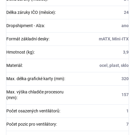
Délka záruky IČO (měsíce)
:
24
Dropshipment - Alza
:
ano
Formát základní desky
:
mATX, Mini-ITX
Hmotnost (kg)
:
3,9
Materiál
:
ocel, plast, sklo
Max. délka grafické karty (mm)
:
320
Max. výška chladiče procesoru
157
(mm)
:
Počet osazených ventilátorů
:
1
Počet pozic pro ventilátory
:
7