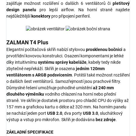
zajišťuje možnost rozšíření o dalších 6 ventilátorů či
pletitový
design panelu
pro lepší airflow. Na horní straně najdete
nejdůležitější
konektory
pro připojení periferií.
ZALMAN T4 Plus
Elegantní počítačová skříň nabízí stylovou
prosklenou bočnici
a
prvotřídní kovovou konstrukci. Osazení komponentami je lehké
díky intuitivnímu
systému správy kabeláže
, kabely tedy nikde
zbytečně nepřekáží. Skříň je osazena
jedním 120mm
ventilátorem s ARGB podsvícením
. Potěší také možnost rozšíření
o dalších šest ventilátorů. Samozřejmostí jsou prachové filtry.
Důmyslné řešení umožňuje pohodlné umístění
až 240 mm
dlouhého výměníku
vodního chlazení na horní nebo přední
straně. Ve skříni je dostatek prostoru pro chladič CPU do výšky až
157 mm a grafickou kartu o délce až 320 mm. Na horním panelu
se nachází jeden port
USB 2.0
, dva porty
USB 3.0
, sluchátkový
výstup a vstup pro mikrofon. Skříň je dodávána
bez zdroje
.
ZÁKLADNÍ SPECIFIKACE