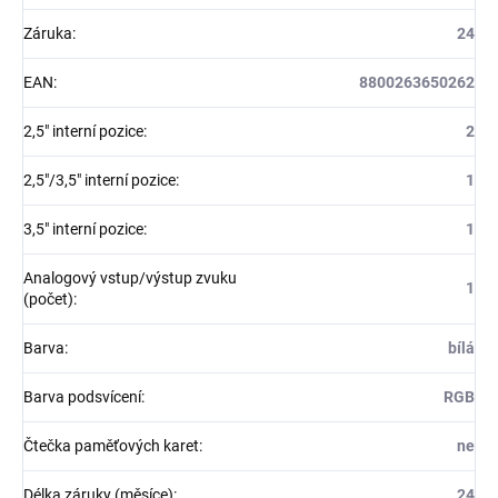
Záruka
:
24
EAN
:
8800263650262
2,5" interní pozice
:
2
2,5"/3,5" interní pozice
:
1
3,5" interní pozice
:
1
Analogový vstup/výstup zvuku
1
(počet)
:
Barva
:
bílá
Barva podsvícení
:
RGB
Čtečka paměťových karet
:
ne
Délka záruky (měsíce)
:
24