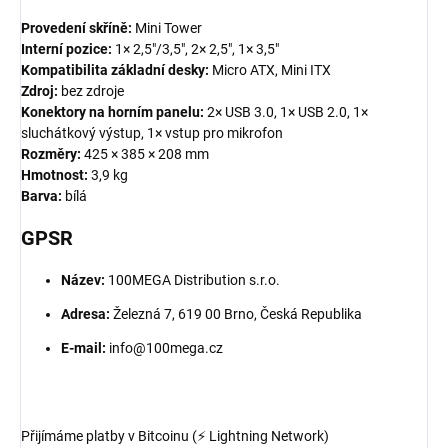
Provedení skříně:
Mini Tower
Interní pozice:
1× 2,5"/3,5", 2× 2,5", 1× 3,5"
Kompatibilita základní desky:
Micro ATX, Mini ITX
Zdroj:
bez zdroje
Konektory na horním panelu:
2× USB 3.0, 1× USB 2.0, 1×
sluchátkový výstup, 1× vstup pro mikrofon
Rozměry:
425 × 385 × 208 mm
Hmotnost:
3,9 kg
Barva:
bílá
GPSR
Název:
100MEGA Distribution s.r.o.
Adresa:
Železná 7, 619 00 Brno, Česká Republika
E-mail:
info@100mega.cz
Přijímáme platby v Bitcoinu (⚡ Lightning Network)