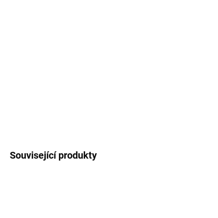
cena:
MOŽNOSTI
DORUČENÍ
ZALMAN Decamax 700 W; Napájecí zdroj o výkonu 700 W
osazený tichým 120 mm velkým ventilátorem. Účinnost zdroje
splňuje certifikaci 80PLUS Standard. ZÁKLADNÍ SPECIFIKACE;
Výkon: 700 W; Velikost ventilátoru: 120 mm; Certifikace: 80PLUS
Standard; Napájec...
DETAILNÍ INFORMACE
ZEPTAT SE
HLÍDAT
Související produkty