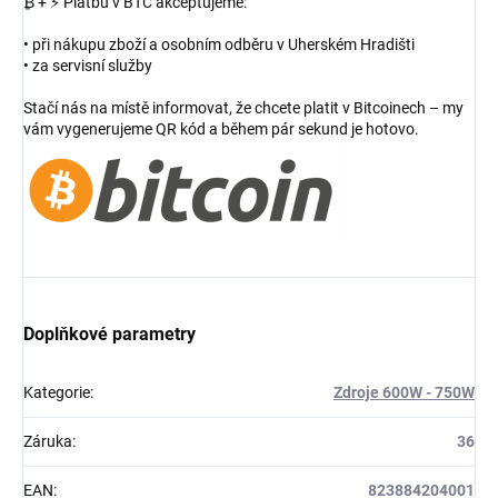
₿ + ⚡ Platbu v BTC akceptujeme:
• při nákupu zboží a osobním odběru v Uherském Hradišti
• za servisní služby
Stačí nás na místě informovat, že chcete platit v Bitcoinech – my
vám vygenerujeme QR kód a během pár sekund je hotovo.
Doplňkové parametry
Kategorie
:
Zdroje 600W - 750W
Záruka
:
36
EAN
:
823884204001