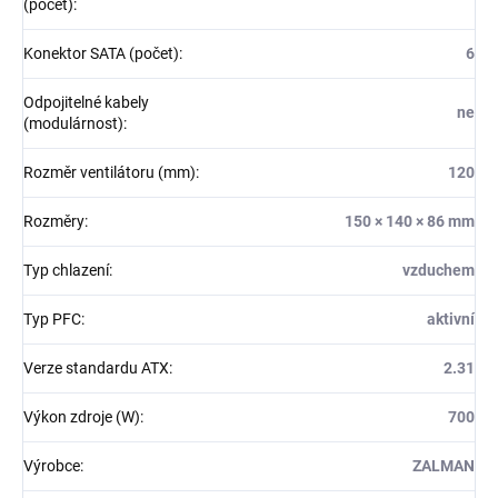
(počet)
:
Konektor SATA (počet)
:
6
Odpojitelné kabely
ne
(modulárnost)
:
Rozměr ventilátoru (mm)
:
120
Rozměry
:
150 × 140 × 86 mm
Typ chlazení
:
vzduchem
Typ PFC
:
aktivní
Verze standardu ATX
:
2.31
Výkon zdroje (W)
:
700
Výrobce
:
ZALMAN