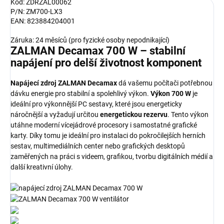
Kód: ZDRZAL00062
P/N: ZM700-LX3
EAN: 823884204001
Záruka: 24 měsíců (pro fyzické osoby nepodnikající)
ZALMAN Decamax 700 W – stabilní
napájení pro delší životnost komponent
Napájecí zdroj ZALMAN Decamax
dá vašemu počítači potřebnou
dávku energie pro stabilní a spolehlivý výkon.
Výkon 700 W
je
ideální pro výkonnější PC sestavy, které jsou energeticky
náročnější a vyžadují určitou
energetickou rezervu
. Tento výkon
utáhne moderní vícejádrové procesory i samostatné grafické
karty. Díky tomu je ideální pro instalaci do pokročilejších herních
sestav, multimediálních center nebo grafických desktopů
zaměřených na práci s videem, grafikou, tvorbu digitálních médií a
další kreativní úlohy.