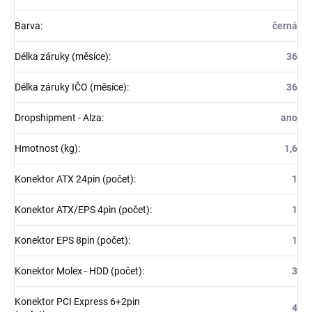
Barva
:
černá
Délka záruky (měsíce)
:
36
Délka záruky IČO (měsíce)
:
36
Dropshipment - Alza
:
ano
Hmotnost (kg)
:
1,6
Konektor ATX 24pin (počet)
:
1
Konektor ATX/EPS 4pin (počet)
:
1
Konektor EPS 8pin (počet)
:
1
Konektor Molex - HDD (počet)
:
3
Konektor PCI Express 6+2pin
4