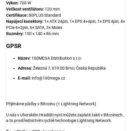
Výkon:
700 W
Velikost ventilátoru:
120 mm
Certifikace:
80PLUS Standard
Napájecí konektory:
1× ATX 24pin, 1× EPS 4+4pin, 1× EPS 4pin, 4×
PCIe 6+2pin, 6× SATA, 3× Molex
Rozměry:
150 × 140 × 86 mm
GPSR
Název:
100MEGA Distribution s.r.o.
Adresa:
Železná 7, 619 00 Brno, Česká Republika
E-mail:
info@100mega.cz
Přijímáme platby v Bitcoinu (⚡ Lightning Network)
U nás v Uherském Hradišti nyní můžete zaplatit také v Bitcoinech ,
a to prostřednictvím rychlé technologie Lightning Network.