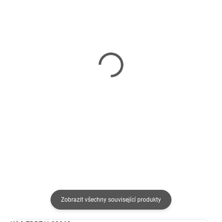
VYPRODÁNO
VYPRODÁNO
Adata XPG VALOR
Fractal Design Pop Mini
MESH/Midi
Silent Black Solid/Micro
Tower/Transpar./Bílá
Tower/Černá
783 Kč
2 045 Kč
647 Kč bez DPH
1 690 Kč bez DPH
Detail
Detail
Zobrazit všechny související produkty