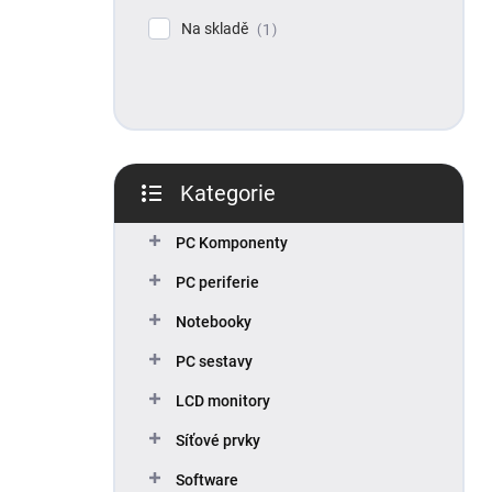
p
Na skladě
1
a
n
e
l
Kategorie
Přeskočit
kategorie
PC Komponenty
PC periferie
Notebooky
PC sestavy
LCD monitory
Síťové prvky
Software