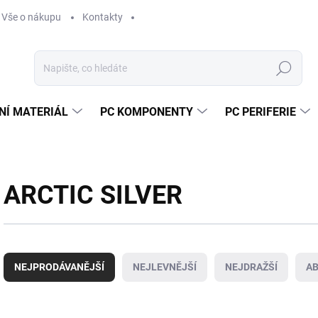
Vše o nákupu
Kontakty
Hledat
NÍ MATERIÁL
PC KOMPONENTY
PC PERIFERIE
ARCTIC SILVER
Ř
a
NEJPRODÁVANĚJŠÍ
NEJLEVNĚJŠÍ
NEJDRAŽŠÍ
A
z
e
n
V