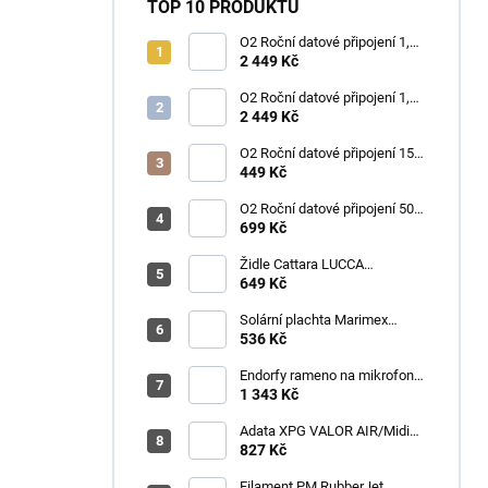
TOP 10 PRODUKTŮ
O2 Roční datové připojení 1,2
TB
2 449 Kč
O2 Roční datové připojení 1,2
TB
2 449 Kč
O2 Roční datové připojení 15
GB
449 Kč
O2 Roční datové připojení 50
GB
699 Kč
Židle Cattara LUCCA
kempingová skládací modrá
649 Kč
Solární plachta Marimex
průměr 3,6 m černá
536 Kč
Endorfy rameno na mikrofon
Broadcast Low Profile Boom
1 343 Kč
Arm / 360st. rotace / kulová
hlava / černý
Adata XPG VALOR AIR/Midi
Tower/Transpar./Černá
827 Kč
Filament PM RubberJet