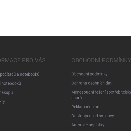
ORMACE PRO VÁS
OBCHODNÍ PODMÍNK
Obchodní podmínky
 počítačů a notebooků
Ochrana osobních dat
í notebooků
Mimosoudní řešení spotřebitelsk
 nákupu
sporů
kty
Reklamační řád
Odstoupení od smlouvy
Autorské poplatky