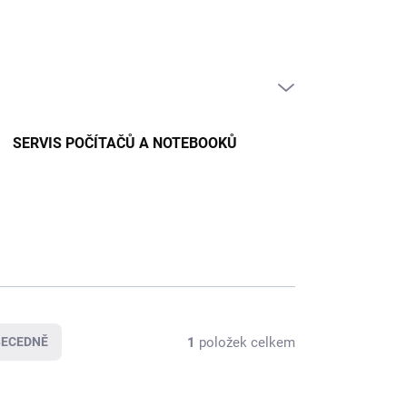
PRÁZDNÝ KOŠÍK
NÁKUPNÍ
KOŠÍK
SERVIS POČÍTAČŮ A NOTEBOOKŮ
1
položek celkem
BECEDNĚ