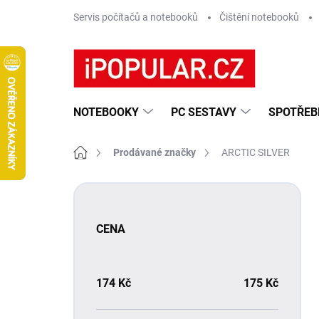
Přejít
Servis počítačů a notebooků
Čištění notebooků
na
obsah
NOTEBOOKY
PC SESTAVY
SPOTŘEB
Domů
Prodávané značky
ARCTIC SILVER
P
o
s
CENA
t
r
a
n
174
Kč
175
Kč
n
í