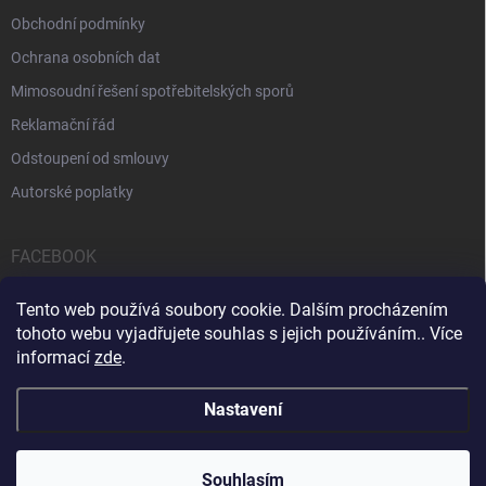
Obchodní podmínky
Ochrana osobních dat
Mimosoudní řešení spotřebitelských sporů
Reklamační řád
Odstoupení od smlouvy
Autorské poplatky
FACEBOOK
Tento web používá soubory cookie. Dalším procházením
tohoto webu vyjadřujete souhlas s jejich používáním.. Více
informací
zde
.
Servis počítačů a notebooků
Čištění notebooků
Kontakty
Nastavení
Copyright 2026
iPOPULAR.CZ
. Všechna práva vyhrazena.
Souhlasím