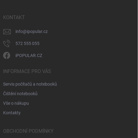
p
a
r
t
v
í
KONTAKT
k
y
v
info
@
ipopular.cz
ý
p
572 555 055
i
s
iPOPULAR.CZ
u
INFORMACE PRO VÁS
Servis počítačů a notebooků
Čištění notebooků
Vše o nákupu
Kontakty
OBCHODNÍ PODMÍNKY