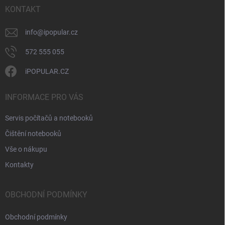
ý
í
KONTAKT
p
i
info
@
ipopular.cz
s
u
572 555 055
iPOPULAR.CZ
INFORMACE PRO VÁS
Servis počítačů a notebooků
Čištění notebooků
Vše o nákupu
Kontakty
OBCHODNÍ PODMÍNKY
Obchodní podmínky