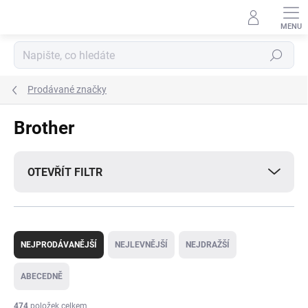
Přejít
na
obsah
Hledat
Prodávané značky
Brother
OTEVŘÍT FILTR
Ř
a
NEJPRODÁVANĚJŠÍ
NEJLEVNĚJŠÍ
NEJDRAŽŠÍ
z
e
ABECEDNĚ
n
í
474
položek celkem