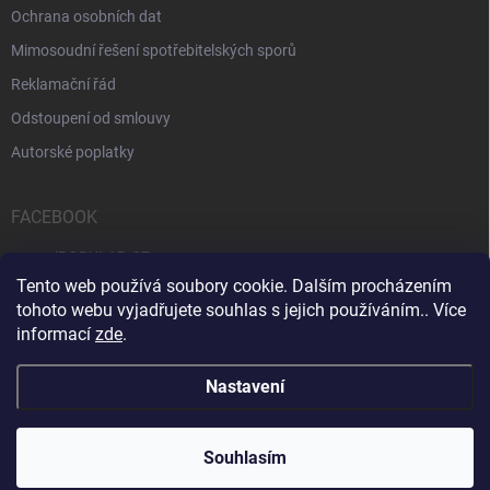
Ochrana osobních dat
Mimosoudní řešení spotřebitelských sporů
Reklamační řád
Odstoupení od smlouvy
Autorské poplatky
FACEBOOK
iPOPULAR.CZ
Tento web používá soubory cookie. Dalším procházením
tohoto webu vyjadřujete souhlas s jejich používáním.. Více
informací
zde
.
Servis počítačů a notebooků
Čištění notebooků
Kontakty
Nastavení
Copyright 2026
iPOPULAR.CZ
. Všechna práva vyhrazena.
Souhlasím
Vytvořil Shoptet