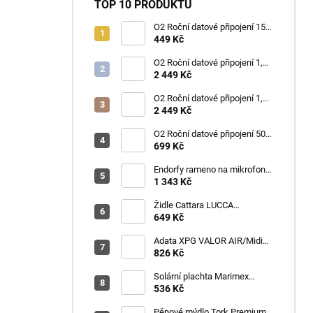
TOP 10 PRODUKTŮ
O2 Roční datové připojení 15
GB
449 Kč
O2 Roční datové připojení 1,2
TB
2 449 Kč
O2 Roční datové připojení 1,2
TB
2 449 Kč
O2 Roční datové připojení 50
GB
699 Kč
Endorfy rameno na mikrofon
Broadcast Low Profile Boom
1 343 Kč
Arm / 360st. rotace / kulová
hlava / černý
Židle Cattara LUCCA
kempingová skládací modrá
649 Kč
Adata XPG VALOR AIR/Midi
Tower/Transpar./Černá
826 Kč
Solární plachta Marimex
průměr 3,6 m černá
536 Kč
Pěnové mýdlo Tork Premium