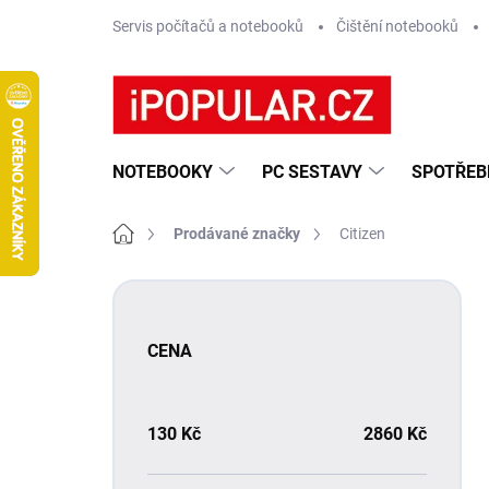
Přejít
Servis počítačů a notebooků
Čištění notebooků
na
obsah
NOTEBOOKY
PC SESTAVY
SPOTŘEB
Domů
Prodávané značky
Citizen
P
o
s
CENA
t
r
a
n
130
Kč
2860
Kč
n
í