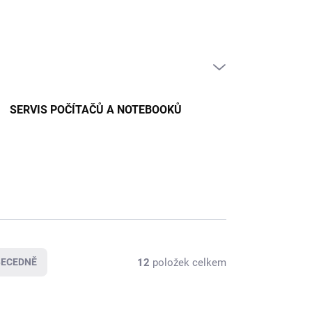
PRÁZDNÝ KOŠÍK
NÁKUPNÍ
KOŠÍK
SERVIS POČÍTAČŮ A NOTEBOOKŮ
12
položek celkem
BECEDNĚ