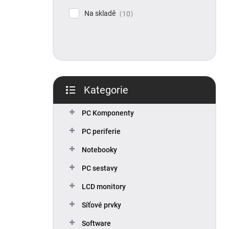
p
Na skladě
10
a
n
e
l
Kategorie
Přeskočit
kategorie
PC Komponenty
PC periferie
Notebooky
PC sestavy
LCD monitory
Síťové prvky
Software