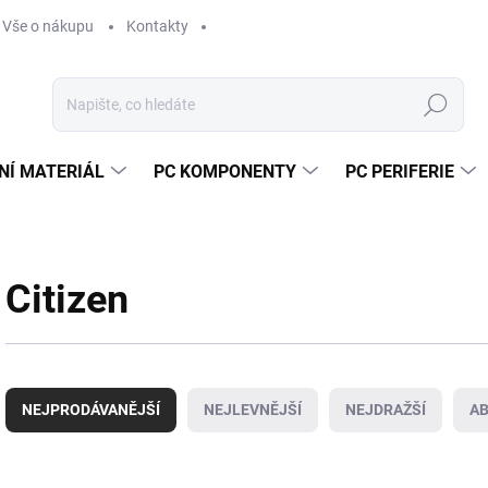
Vše o nákupu
Kontakty
Hledat
NÍ MATERIÁL
PC KOMPONENTY
PC PERIFERIE
Citizen
Ř
a
NEJPRODÁVANĚJŠÍ
NEJLEVNĚJŠÍ
NEJDRAŽŠÍ
A
z
e
n
V