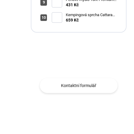
Antimikrobiální 1l S4
431 Kč
Kempingová sprcha Cattara
AKU
659 Kč
Máte otázku?
Obráťte se na nás.
Kontaktní formulář