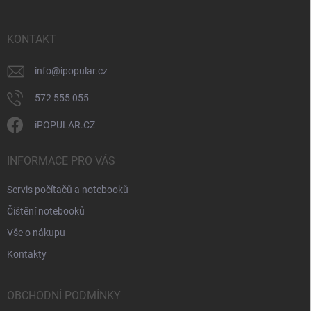
p
a
r
t
v
í
KONTAKT
k
y
v
info
@
ipopular.cz
ý
p
572 555 055
i
s
iPOPULAR.CZ
u
INFORMACE PRO VÁS
Servis počítačů a notebooků
Čištění notebooků
Vše o nákupu
Kontakty
OBCHODNÍ PODMÍNKY