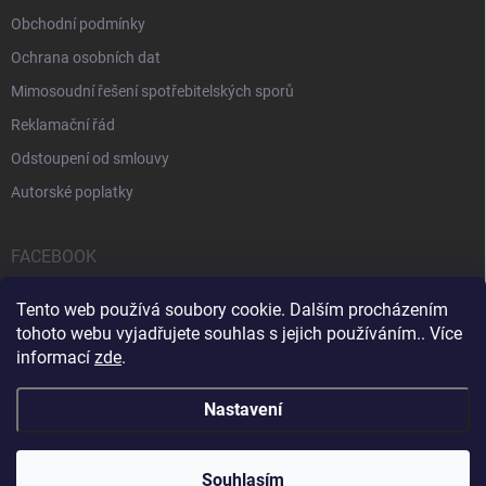
Obchodní podmínky
Ochrana osobních dat
Mimosoudní řešení spotřebitelských sporů
Reklamační řád
Odstoupení od smlouvy
Autorské poplatky
FACEBOOK
Tento web používá soubory cookie. Dalším procházením
tohoto webu vyjadřujete souhlas s jejich používáním.. Více
informací
zde
.
Servis počítačů a notebooků
Čištění notebooků
Kontakty
Nastavení
Copyright 2026
iPOPULAR.CZ
. Všechna práva vyhrazena.
Souhlasím