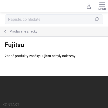
Přejít
na
obsah
Hledat
Prodávané značky
Fujitsu
Žádné produkty značky
Fujitsu
nebyly nalezeny...
Z
á
p
a
t
í
KONTAKT