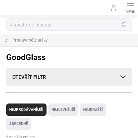
Přejít
na
obsah
Hledat
Prodávané značky
GoodGlass
OTEVŘÍT FILTR
Ř
a
NEJPRODÁVANĚJŠÍ
NEJLEVNĚJŠÍ
NEJDRAŽŠÍ
z
e
ABECEDNĚ
n
í
2
položek celkem