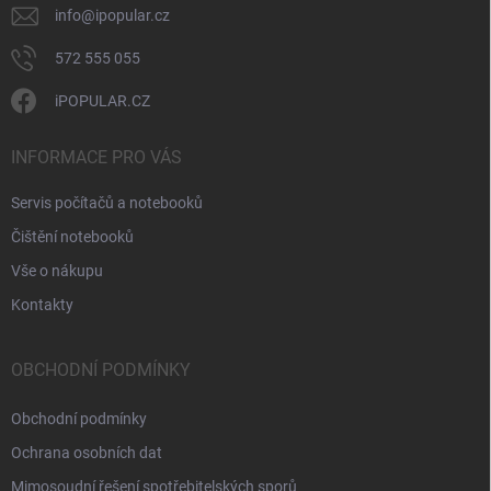
v
info
@
ipopular.cz
ý
p
572 555 055
i
s
iPOPULAR.CZ
u
INFORMACE PRO VÁS
Servis počítačů a notebooků
Čištění notebooků
Vše o nákupu
Kontakty
OBCHODNÍ PODMÍNKY
Obchodní podmínky
Ochrana osobních dat
Mimosoudní řešení spotřebitelských sporů