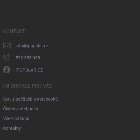
r
á
á
v
n
p
k
í
a
y
t
v
ý
í
KONTAKT
p
i
info
@
ipopular.cz
s
u
572 555 055
iPOPULAR.CZ
INFORMACE PRO VÁS
Servis počítačů a notebooků
Čištění notebooků
Vše o nákupu
Kontakty