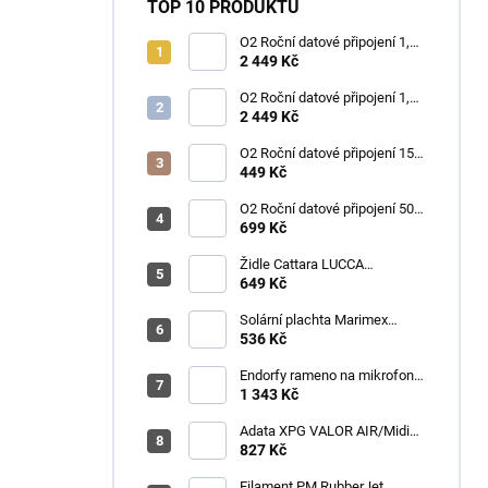
TOP 10 PRODUKTŮ
O2 Roční datové připojení 1,2
TB
2 449 Kč
O2 Roční datové připojení 1,2
TB
2 449 Kč
O2 Roční datové připojení 15
GB
449 Kč
O2 Roční datové připojení 50
GB
699 Kč
Židle Cattara LUCCA
kempingová skládací modrá
649 Kč
Solární plachta Marimex
průměr 3,6 m černá
536 Kč
Endorfy rameno na mikrofon
Broadcast Low Profile Boom
1 343 Kč
Arm / 360st. rotace / kulová
hlava / černý
Adata XPG VALOR AIR/Midi
Tower/Transpar./Černá
827 Kč
Filament PM RubberJet