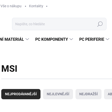
Vše o nákupu
Kontakty
Hledat
NÍ MATERIÁL
PC KOMPONENTY
PC PERIFERIE
MSI
Ř
a
NEJPRODÁVANĚJŠÍ
NEJLEVNĚJŠÍ
NEJDRAŽŠÍ
A
z
e
n
V