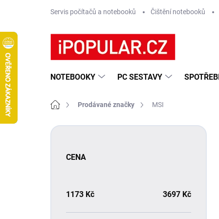
Přejít
Servis počítačů a notebooků
Čištění notebooků
na
obsah
NOTEBOOKY
PC SESTAVY
SPOTŘEB
Domů
Prodávané značky
MSI
P
o
s
CENA
t
r
a
n
1173
Kč
3697
Kč
n
í