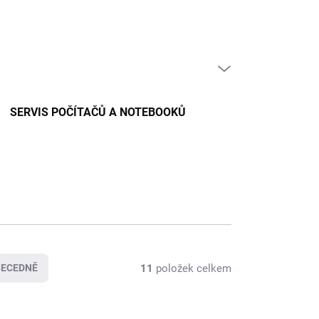
PRÁZDNÝ KOŠÍK
NÁKUPNÍ
KOŠÍK
SERVIS POČÍTAČŮ A NOTEBOOKŮ
11
položek celkem
BECEDNĚ