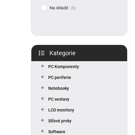
p
Na skladě
5
a
n
e
l
Kategorie
Přeskočit
kategorie
PC Komponenty
PC periferie
Notebooky
PC sestavy
LCD monitory
Síťové prvky
Software