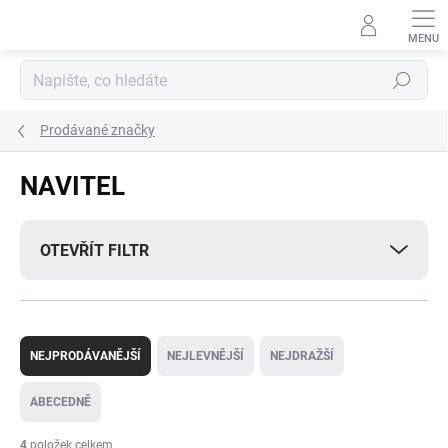
Přejít
na
obsah
Hledat
Prodávané značky
NAVITEL
OTEVŘÍT FILTR
Ř
a
NEJPRODÁVANĚJŠÍ
NEJLEVNĚJŠÍ
NEJDRAŽŠÍ
z
e
ABECEDNĚ
n
í
4
položek celkem