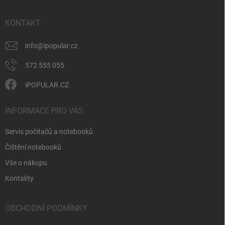
a
r
t
v
í
KONTAKT
k
y
v
info
@
ipopular.cz
ý
p
572 555 055
i
s
iPOPULAR.CZ
u
INFORMACE PRO VÁS
Servis počítačů a notebooků
Čištění notebooků
Vše o nákupu
Kontakty
OBCHODNÍ PODMÍNKY