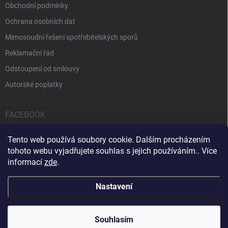
Obchodní podmínky
Ochrana osobních dat
Mimosoudní řešení spotřebitelských sporů
Reklamační řád
Odstoupení od smlouvy
Autorské poplatky
FACEBOOK
Tento web používá soubory cookie. Dalším procházením
tohoto webu vyjadřujete souhlas s jejich používáním.. Více
informací
zde
.
Servis počítačů a notebooků
Čištění notebooků
Kontakty
Nastavení
Copyright 2026
iPOPULAR.CZ
. Všechna práva vyhrazena.
Souhlasím