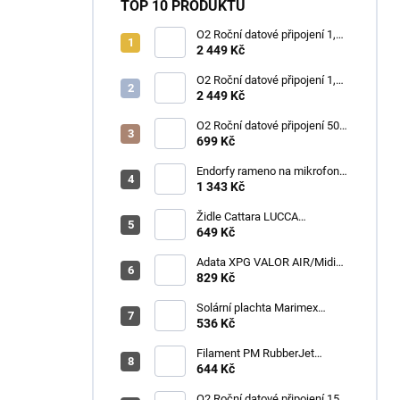
TOP 10 PRODUKTŮ
O2 Roční datové připojení 1,2
TB
2 449 Kč
O2 Roční datové připojení 1,2
TB
2 449 Kč
O2 Roční datové připojení 50
GB
699 Kč
Endorfy rameno na mikrofon
Broadcast Low Profile Boom
1 343 Kč
Arm / 360st. rotace / kulová
hlava / černý
Židle Cattara LUCCA
kempingová skládací modrá
649 Kč
Adata XPG VALOR AIR/Midi
Tower/Transpar./Černá
829 Kč
Solární plachta Marimex
průměr 3,6 m černá
536 Kč
Filament PM RubberJet
TPE88 (pružná) 1,75mm,
644 Kč
černá, 0,5kg
O2 Roční datové připojení 15