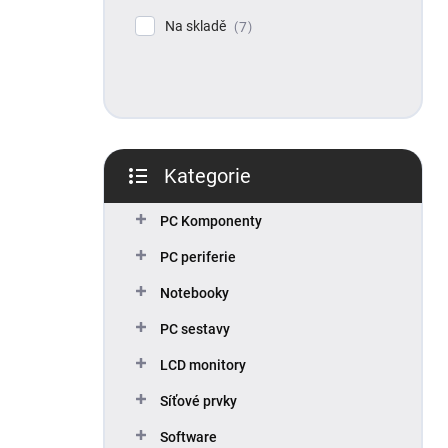
p
Na skladě
7
a
n
e
l
Kategorie
Přeskočit
kategorie
PC Komponenty
PC periferie
Notebooky
PC sestavy
LCD monitory
Síťové prvky
Software