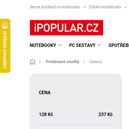
Přejít
Servis počítačů a notebooků
Čištění notebooků
na
obsah
NOTEBOOKY
PC SESTAVY
SPOTŘEB
Domů
Prodávané značky
Saloos
P
o
s
CENA
t
r
a
n
128
Kč
237
Kč
n
í