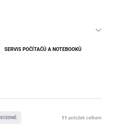
PRÁZDNÝ KOŠÍK
NÁKUPNÍ
KOŠÍK
SERVIS POČÍTAČŮ A NOTEBOOKŮ
11
položek celkem
BECEDNĚ