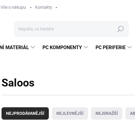
Vše o nákupu
Kontakty
Hledat
NÍ MATERIÁL
PC KOMPONENTY
PC PERIFERIE
Saloos
Ř
a
NEJPRODÁVANĚJŠÍ
NEJLEVNĚJŠÍ
NEJDRAŽŠÍ
A
z
e
n
V