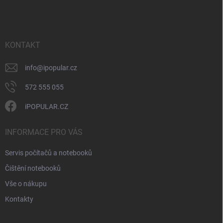
á
v
n
p
k
í
a
y
t
v
ý
í
KONTAKT
p
i
info
@
ipopular.cz
s
u
572 555 055
iPOPULAR.CZ
INFORMACE PRO VÁS
Servis počítačů a notebooků
Čištění notebooků
Vše o nákupu
Kontakty